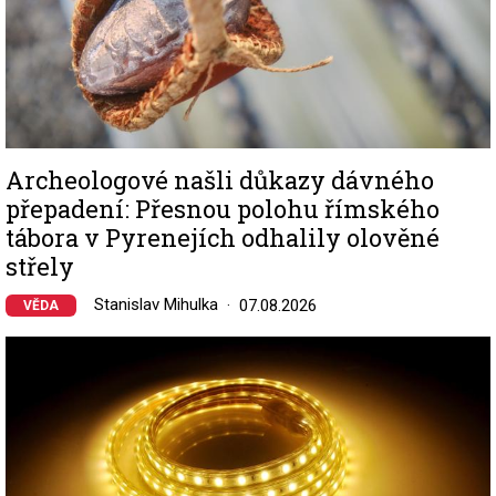
Archeologové našli důkazy dávného
přepadení: Přesnou polohu římského
tábora v Pyrenejích odhalily olověné
střely
Stanislav Mihulka
07.08.2026
VĚDA
Image