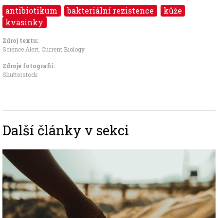
antibiotikum
bakteriální rezistence
kůže
kvasinky
Zdroj textu:
Science Alert
,
Current Biology
Zdroje fotografii:
Shutterstock
Další články v sekci
Image