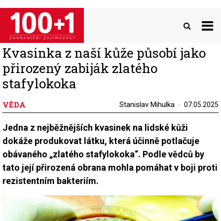
Přejít
k
hlavnímu
obsahu
Kvasinka z naší kůže působí jako
přirozený zabiják zlatého
stafylokoka
VĚDA
Stanislav Mihulka
07.05.2025
Jedna z nejběžnějších kvasinek na lidské kůži
dokáže produkovat látku, která účinně potlačuje
obávaného „zlatého stafylokoka“. Podle vědců by
tato její přirozená obrana mohla pomáhat v boji proti
rezistentním bakteriím.