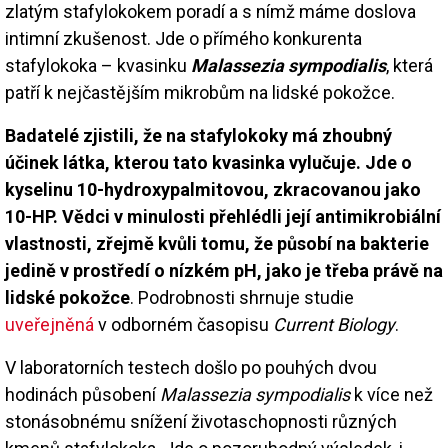
zlatým stafylokokem poradí a s nímž máme doslova
intimní zkušenost. Jde o přímého konkurenta
stafylokoka – kvasinku
Malassezia sympodialis
, která
patří k nejčastějším mikrobům na lidské pokožce.
Badatelé zjistili, že na stafylokoky má zhoubný
účinek látka, kterou tato kvasinka vylučuje. Jde o
kyselinu 10-hydroxypalmitovou, zkracovanou jako
10-HP. Vědci v minulosti přehlédli její antimikrobiální
vlastnosti, zřejmě kvůli tomu, že působí na bakterie
jedině v prostředí o nízkém pH, jako je třeba právě na
lidské pokožce
. Podrobnosti shrnuje studie
uveřejněná
v odborném časopisu
Current Biology
.
V laboratorních testech došlo po pouhých dvou
hodinách působení
Malassezia sympodialis
k více než
stonásobnému snížení životaschopnosti různých