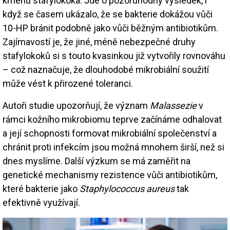
kmenů stafylokoka. Jde o pozoruhodný výsledek, i
když se časem ukázalo, že se bakterie dokážou vůči
10-HP bránit podobně jako vůči běžným antibiotikům.
Zajímavostí je, že jiné, méně nebezpečné druhy
stafylokoků si s touto kvasinkou již vytvořily rovnováhu
– což naznačuje, že dlouhodobé mikrobiální soužití
může vést k přirozené toleranci.
Autoři studie upozorňují, že význam
Malassezie
v
rámci kožního mikrobiomu teprve začínáme odhalovat
a její schopnosti formovat mikrobiální společenství a
chránit proti infekcím jsou možná mnohem širší, než si
dnes myslíme. Další výzkum se má zaměřit na
genetické mechanismy rezistence vůči antibiotikům,
které bakterie jako
Staphylococcus aureus
tak
efektivně využívají.
Image