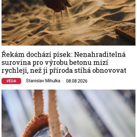
Řekám dochází písek: Nenahraditelná
surovina pro výrobu betonu mizí
rychleji, než ji příroda stíhá obnovovat
Stanislav Mihulka
08.08.2026
VĚDA
Image