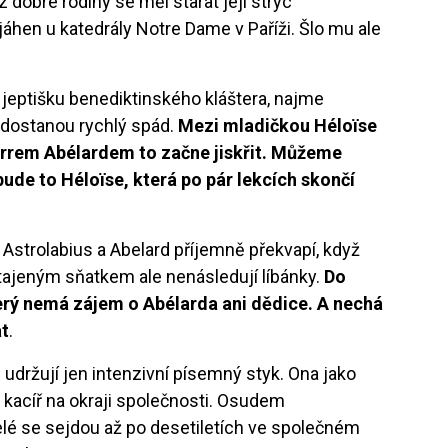
 z dobré rodiny se měl starat její strýc
jáhen u katedrály Notre Dame v Paříži. Šlo mu ale
 jeptišku benediktinského kláštera, najme
 dostanou rychlý spád.
Mezi mladičkou Héloïse
ierrem Abélardem to začne jiskřit. Můžeme
 bude to Héloïse, která po pár lekcích skončí
Astrolabius a Abelard příjemně překvapí, když
tajeným sňatkem ale nenásledují líbánky.
Do
 který nemá zájem o Abélarda ani dědice. A nechá
at
.
 udržují jen intenzivní písemný styk. Ona jako
a kacíř na okraji společnosti. Osudem
elé se sejdou až po desetiletích ve společném