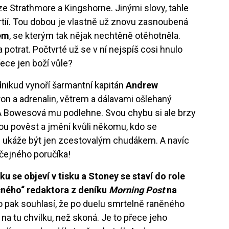
 Strathmore a Kingshorne. Jinými slovy, tahle
rtií. Tou dobou je vlastně už znovu zasnoubená
em
, se kterým tak nějak nechtěně otěhotněla.
la potrat. Počtvrté už se v ní nejspíš cosi hnulo
ece jen boží vůle?
nikud vynoří šarmantní kapitán
Andrew
ron a adrenalin, větrem a dálavami ošlehaný
 A Bowesová mu podlehne. Svou chybu si ale brzy
u pověst a jmění kvůli někomu, kdo se
ukáže být jen zcestovalým chudákem. A navíc
yčejného poručíka!
u se objeví v tisku a Stoney se staví do role
ačného“ redaktora z deníku
Morning Post
na
o pak souhlasí, že po duelu smrtelně raněného
a tu chvilku, než skoná. Je to přece jeho