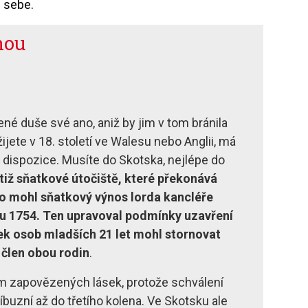
e sebe.
nou
né duše své ano, aniž by jim v tom bránila
ijete v 18. století ve Walesu nebo Anglii, má
 dispozice. Musíte do Skotska, nejlépe do
otiž sňatkové útočiště, které překonává
to mohl sňatkový výnos lorda kancléře
ku 1754. Ten upravoval podmínky uzavření
ek osob mladších 21 let mohl stornovat
 člen obou rodin
.
lem zapovězených lásek, protože schválení
íbuzní až do třetího kolena. Ve Skotsku ale