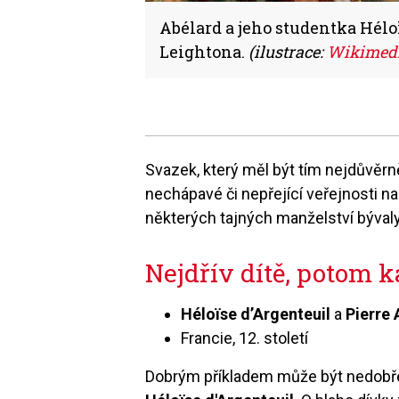
Abélard a jeho studentka Hél
Leightona.
(ilustrace:
Wikimed
Svazek, který měl být tím nejdůvěr
nechápavé či nepřející veřejnosti na
některých tajných manželství bývaly
Nejdřív dítě, potom k
Héloïse d’Argenteuil
a
Pierre 
Francie, 12. století
Dobrým příkladem může být nedobře