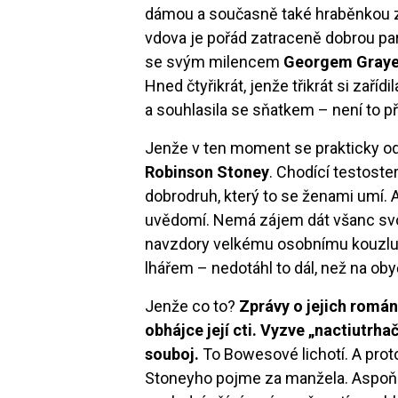
dámou a současně také hraběnkou ze
vdova je pořád zatraceně dobrou pa
se svým milencem
Georgem Gray
Hned čtyřikrát, jenže třikrát si zařídi
a souhlasila se sňatkem – není to př
Jenže v ten moment se prakticky od
Robinson Stoney
. Chodící testoste
dobrodruh, který to se ženami umí.
uvědomí. Nemá zájem dát všanc svo
navzdory velkému osobnímu kouzlu 
lhářem – nedotáhl to dál, než na ob
Jenže co to?
Zprávy o jejich románk
obhájce její cti. Vyzve „nactiutrh
souboj.
To Bowesové lichotí. A prot
Stoneyho pojme za manžela. Aspoň n