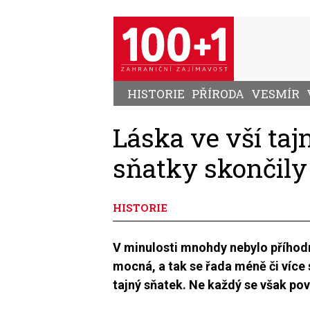
Přejít
k
hlavnímu
obsahu
HISTORIE
PŘÍRODA
VESMÍR
Láska ve vší tajn
sňatky skončily 
HISTORIE
V minulosti mnohdy nebylo příhod
mocná, a tak se řada méně či více
tajný sňatek. Ne každý se však pov