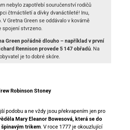
 tam nebylo zapotřebí souručenství rodičů
i čtrnáctiletí a dívky dvanáctileté! Inu,
lo. V Gretna Green se oddávalo v kovárně
e spojení stvrzeno.
na Green pořádně dlouho – například v první
 Richard Rennison provede 5 147 obřadů
. Na
byvatel je to dobré skóre.
rew Robinson Stoney
ší podobu a ne vždy jsou překvapením jen pro
věděla Mary Eleanor Bowesová, která se do
 špinavým trikem
. V roce 1777 je okouzlující