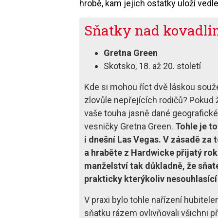
hrobě, kam jejich ostatky uloží vedl
Sňatky nad kovadli
Gretna Green
Skotsko, 18. až 20. století
Kde si mohou říct dvě láskou souže
zlovůle nepřejících rodičů? Pokud ž
vaše touha jasně dané geografické
vesničky Gretna Green.
Tohle je t
i dnešní Las Vegas. V zásadě za 
a hraběte z Hardwicke přijatý ro
manželství tak důkladně, že sňat
prakticky kterýkoliv nesouhlasící
V praxi bylo tohle nařízení hubite
sňatku rázem ovlivňovali všichni př