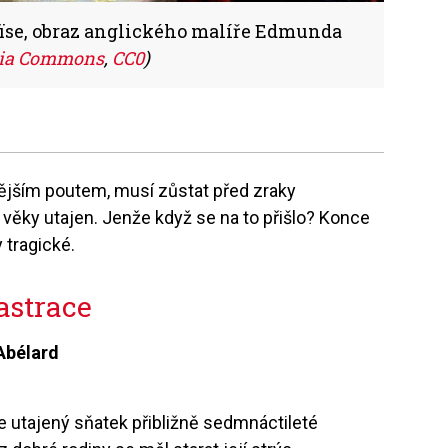
oïse, obraz anglického malíře Edmunda
ia Commons
,
CC0
)
nějším poutem, musí zůstat před zraky
 věky utajen. Jenže když se na to přišlo? Konce
 tragické.
astrace
Abélard
 utajený sňatek přibližně sedmnáctileté