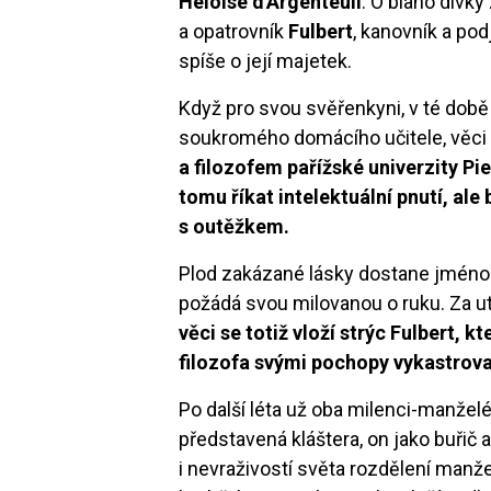
Héloïse d'Argenteuil
. O blaho dívky
a opatrovník
Fulbert
, kanovník a pod
spíše o její majetek.
Když pro svou svěřenkyni, v té době
soukromého domácího učitele, věci
a filozofem pařížské univerzity P
tomu říkat intelektuální pnutí, ale
s outěžkem.
Plod zakázané lásky dostane jméno 
požádá svou milovanou o ruku. Za u
věci se totiž vloží strýc Fulbert,
filozofa svými pochopy vykastrov
Po další léta už oba milenci-manželé
představená kláštera, on jako buřič 
i nevraživostí světa rozdělení manž