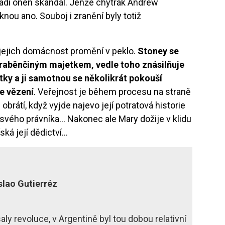
ladí onen skandál. Jenže chytrák Andrew
knou ano. Souboj i zranění byly totiž
 jejich domácnost promění v peklo.
Stoney se
hraběnčiným majetkem, vedle toho znásilňuje
utky a ji samotnou se několikrát pokouší
ve vězení
. Veřejnost je během procesu na straně
rátí, když vyjde najevo její potratová historie
 svého právníka… Nakonec ale Mary dožije v klidu
ská její dědictví…
slao Gutierréz
ly revoluce, v Argentině byl tou dobou relativní