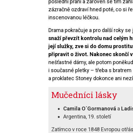
poslední přání a zároveň se tím zah
zázračně ozdraví hned poté, co si ře
inscenovanou léčkou.
Drama pokračuje a pro další roky se
snaží převzít kontrolu nad celým 
její služky, zve si do domu prostit
připravit o život. Nakonec skončí 
nešťastné dámy, ale potom poněkud ob
i současné pletky – třeba s bratrem
a proklatec Stoney dokonce ani nezí
Mučedníci lásky
Camila O´Gormanová
a
Ladi
Argentina, 19. století
Zatímco v roce 1848 Evropou otřása