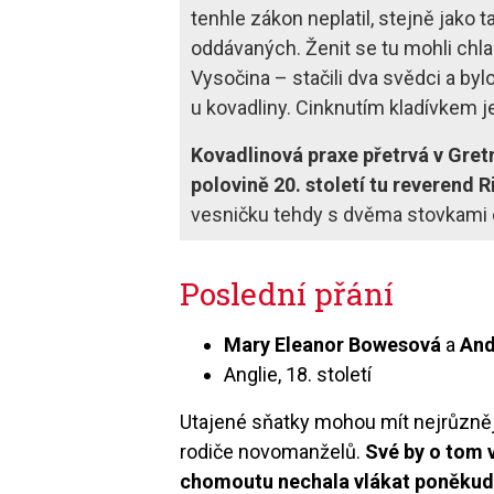
tenhle zákon neplatil, stejně jako
oddávaných. Ženit se tu mohli chlapc
Vysočina – stačili dva svědci a by
u kovadliny. Cinknutím kladívkem j
Kovadlinová praxe přetrvá v Gret
polovině 20. století tu reverend
vesničku tehdy s dvěma stovkami o
Poslední přání
Mary Eleanor Bowesová
a
And
Anglie, 18. století
Utajené sňatky mohou mít nejrůzněj
rodiče novomanželů.
Své by o tom 
chomoutu nechala vlákat poněkud