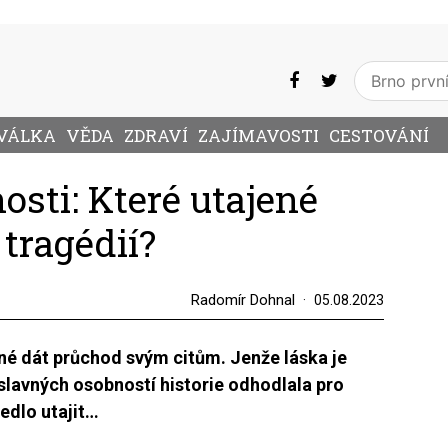
VÁLKA
VĚDA
ZDRAVÍ
ZAJÍMAVOSTI
CESTOVÁNÍ
osti: Které utajené
tragédií?
Radomír Dohnal
05.08.2023
né dát průchod svým citům. Jenže láska je
 slavných osobností historie odhodlala pro
edlo utajit…