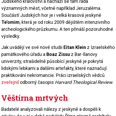
Judského království a nachází se tam řada
významných měst, včetně například Jeruzaléma.
Součástí Judských hor je i velká krasová jeskyně
Te’omim
, která je od roku 2009 dějištěm intenzivního
archeologického průzkumu. A ten přináší pozoruhodné
výsledky.
Jak uvádějí ve své nové studii
Eitan Klein
z Izraelského
památkového úřadu a
Boaz Zissu
z Bar-Ilanovy
univerzity, strašidelně působící jeskyně je pokrytá
lidskými lebkami a dalšími artefakty, které naznačují
praktikování nekromancie. Práci izraelských vědců
zveřejnil
odborný časopis
Harvard Theological Review
.
Věštírna mrtvých
Badatelé analyzovali nálezy z jeskyně a dospěli k