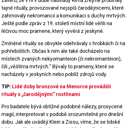
závěru, že v ní v době nadvlády Říma zřejmě probíhaly
tajné rituály, provozované nejspíš čarodějnicemi, které
zahrnovaly nekromancii a komunikaci s duchy mrtvých.
Ještě podle zpráv z 19. století místní lidé věřili na
léčivou moc pramene, který vyvěrá z jeskyně.
Zmíněné rituály se obvykle odehrávaly v hrobkách či na
pohřebištích. Občas k nim ale také docházelo na
místech zvaných nekyomanteion (či nekromanteion),
čili „věštírna mrtvých.“ Bývaly to prameny, které se
nacházely v jeskyních nebo poblíž zdrojů vody.
TIP:
Lidé doby bronzové na Menorce prováděli
rituály s „čarodějnými“ rostlinami
Pro badatele bývá obtížné podobné nálezy, prosycené
magií, interpretovat v podobě srozumitelné pro dnešní
dobu. Jak ale uvádějí Klein a Zissu, víme, že se lidské