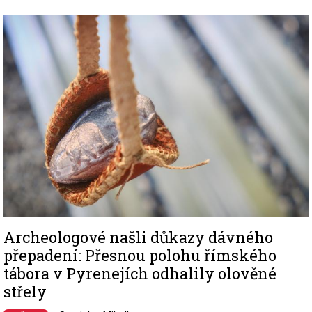
Image
Archeologové našli důkazy dávného
přepadení: Přesnou polohu římského
tábora v Pyrenejích odhalily olověné
střely