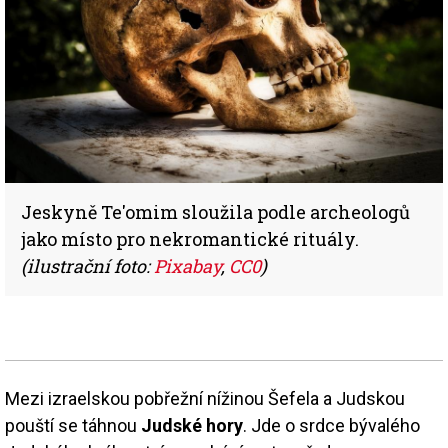
Jeskyně Te'omim sloužila podle archeologů
jako místo pro nekromantické rituály.
(ilustrační foto:
Pixabay
,
CC0
)
Mezi izraelskou pobřežní nížinou Šefela a Judskou
pouští se táhnou
Judské hory
. Jde o srdce bývalého