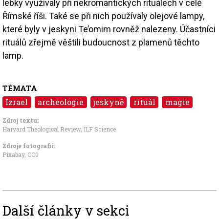
lebky využívaly při nekromantických rituálech v celé
Římské říši. Také se při nich používaly olejové lampy,
které byly v jeskyni Te’omim rovněž nalezeny. Účastníci
rituálů zřejmě věštili budoucnost z plamenů těchto
lamp.
TÉMATA
Izrael
archeologie
jeskyně
rituál
magie
Zdroj textu:
Harvard Theological Review
,
ILF Science
Zdroje fotografii:
Pixabay
,
CC0
Další články v sekci