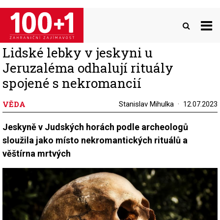
Přejít
k
hlavnímu
obsahu
Lidské lebky v jeskyni u
Jeruzaléma odhalují rituály
spojené s nekromancií
VĚDA
Stanislav Mihulka
12.07.2023
Jeskyně v Judských horách podle archeologů
sloužila jako místo nekromantických rituálů a
věštírna mrtvých