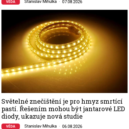
Stanislav Mihulka
07.08.2026
VĚDA
Image
Světelné znečištění je pro hmyz smrtící
pastí. Řešením mohou být jantarové LED
diody, ukazuje nová studie
Stanislav Mihulka
06.08.2026
VĚDA