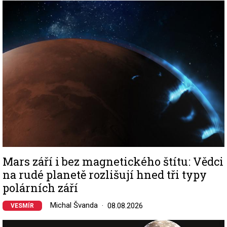
Image
Mars září i bez magnetického štítu: Vědci
na rudé planetě rozlišují hned tři typy
polárních září
Michal Švanda
08.08.2026
VESMÍR
Image