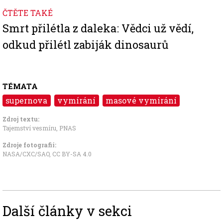
ČTĚTE TAKÉ
Smrt přilétla z daleka: Vědci už vědí,
odkud přilétl zabiják dinosaurů
TÉMATA
supernova
vymírání
masové vymírání
Zdroj textu:
Tajemství vesmíru
,
PNAS
Zdroje fotografii:
NASA/CXC/SAO
,
CC BY-SA 4.0
Další články v sekci