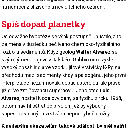
na nemoci z plíživého a neviditelného ozáření.
Spíš dopad planetky
Od odvážné hypotézy se však postupně upustilo, a to
zejména v důsledku pečlivého chemicko-fyzikálního
rozboru sedimentů. Když geolog
Walter Alvarez
se
svým týmem objevil v italském Gubbiu neobvykle
vysoký obsah iridia ve vzorku jílové vrstvičky K-Pg na
přechodu mezi sedimenty křídy a paleogénu, jeho první
interpretace nezahrnovala dopad asteroidu, ale právě
již dříve zmiňovanou supernovu. Jeho otec
Luis
Alvarez
, nositel Nobelovy ceny za fyziku z roku 1968,
potom navrhl pátrat po prvcích, jež by výbuchy
supernov v daných vrstvách nepochybně uložily.
K nejlepším ukazatelům takové události by měl patřit