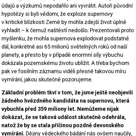
údajů a výzkumů nepodařilo ani vyvrátit. Autoři původní
hypotézy si byli vědomi, že exploze supernovy
v kritické blízkosti Země by mohla zdejší život úplně
vyhladit – k čemuž naštěstí nedošlo. Prezentovali proto
myšlenku, že mohla supernova explodovat podstatně
dál, konkrétně asi 65 milionů světelných roků od naší
planety, a přesto by v případě enormní síly výbuchu
dokázala pozemskému životu ublížit. A třeba bychom
pak ve fosilním záznamu viděli přesně takovou míru
vymírání, jakou skutečně pozorujeme.
Základní problém tkví v tom, že jsme ještě neobjevili
žádného hvězdného kandidáta na supernovu, která
vybuchla před 359 miliony let. Nemůžeme nijak
dokázat, že se taková událost skutečně odehrála,
natož že by se stala příčinou pozdně devonského
vymírání.
Dějiny vědeckého bádání nás ovšem naučily,