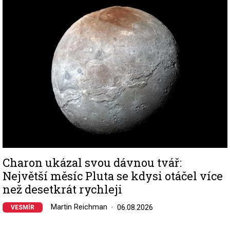
Image
Charon ukázal svou dávnou tvář:
Největší měsíc Pluta se kdysi otáčel více
než desetkrát rychleji
Martin Reichman
06.08.2026
VESMÍR