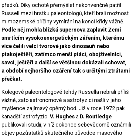
předků. Díky ochotě přemýšlet nekonvenčně patřil
Russell mezi hrstku paleontologů, kteří brali možnost
mimozemské příčiny vymírání na konci křídy vážně.
Podle něj mohla blízká supernova zaplavit Zemi
smrtícím vysokoenergetickým zářením, kterému
více čelili velcí tvorové jako dinosauři nebo
ptakoještěři, zatímco menší ptáci, obojživelníci,
savci, ještěři a další se většinou dokázali schovat,
a období nejhoršího ozáření tak s určitými ztrátami
přečkat.
Kolegové paleontologové tehdy Russella nebrali příliš
vážně, zato astronomové a astrofyzici našli v jeho
myšlence zajímavý opěrný bod. Již v roce 1972 pak
kanadští astrofyzici
V. Hughes
a
D. Routledge
publikovali studii, v níž dokonce sebevědomě oznámili
objev pozůstatků skutečného původce masového