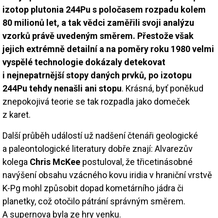
izotop plutonia 244Pu s poločasem rozpadu kolem
80 milionů let, a tak vědci zaměřili svoji analýzu
vzorků právě uvedeným směrem. Přestože však
jejich extrémně detailní a na poměry roku 1980 velmi
vyspělé technologie dokázaly detekovat
i nejnepatrnější stopy daných prvků, po izotopu
244Pu tehdy nenašli ani stopu
. Krásná, byť poněkud
znepokojivá teorie se tak rozpadla jako domeček
z karet.
Další průběh událostí už nadšení čtenáři geologické
a paleontologické literatury dobře znají: Alvarezův
kolega
Chris McKee
postuloval, že třicetinásobné
navýšení obsahu vzácného kovu iridia v hraniční vrstvě
K-Pg mohl způsobit dopad kometárního jádra či
planetky, což otočilo pátrání správným směrem.
A supernova byla ze hry venku.