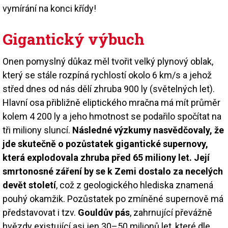
vymírání na konci křídy!
Gigantický výbuch
Onen pomyslný důkaz měl tvořit velký plynový oblak,
který se stále rozpíná rychlostí okolo 6 km/s a jehož
střed dnes od nás dělí zhruba 900 ly (světelných let).
Hlavní osa přibližně eliptického mračna má mít průměr
kolem 4 200 ly a jeho hmotnost se podařilo spočítat na
tři miliony sluncí.
Následné výzkumy nasvědčovaly, že
jde skutečně o pozůstatek gigantické supernovy,
která explodovala zhruba před 65 miliony let. Její
smrtonosné záření by se k Zemi dostalo za necelých
devět století
, což z geologického hlediska znamená
pouhý okamžik. Pozůstatek po zmíněné supernově má
představovat i tzv.
Gouldův pás
, zahrnující převážně
hvězdy existující asi jen 30–50 milionů let, které dle