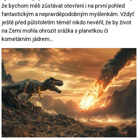
že bychom měli zůstávat otevření i na první pohled
fantastickým a nepravděpodobným myšlenkám. Vždyť
ještě před půlstoletím téměř nikdo nevěřil, že by život
na Zemi mohla ohrozit srážka s planetkou či
kometárním jádrem…
Image