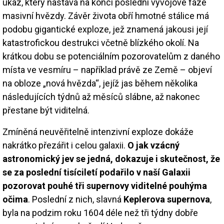
úkaz, který nastává na konci poslední vývojové fáze
masivní hvězdy. Závěr života obří hmotné stálice má
podobu gigantické exploze, jež znamená jakousi její
katastrofickou destrukci včetně blízkého okolí. Na
krátkou dobu se potenciálním pozorovatelům z daného
místa ve vesmíru – například právě ze Země – objeví
na obloze „nová hvězda“, jejíž jas během několika
následujících týdnů až měsíců slábne, až nakonec
přestane být viditelná.
Zmíněná neuvěřitelně intenzivní exploze dokáže
nakrátko přezářit i celou galaxii.
O jak vzácný
astronomický jev se jedná, dokazuje i skutečnost, že
se za poslední tisíciletí podařilo v naší Galaxii
pozorovat pouhé tři supernovy viditelné pouhýma
očima
. Poslední z nich, slavná
Keplerova supernova
,
byla na podzim roku 1604 déle než tři týdny dobře