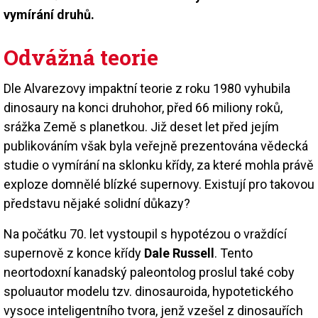
vymírání druhů.
Odvážná teorie
Dle Alvarezovy impaktní teorie z roku 1980 vyhubila
dinosaury na konci druhohor, před 66 miliony roků,
srážka Země s planetkou. Již deset let před jejím
publikováním však byla veřejně prezentována vědecká
studie o vymírání na sklonku křídy, za které mohla právě
exploze domnělé blízké supernovy. Existují pro takovou
představu nějaké solidní důkazy?
Na počátku 70. let vystoupil s hypotézou o vraždící
supernově z konce křídy
Dale Russell
. Tento
neortodoxní kanadský paleontolog proslul také coby
spoluautor modelu tzv. dinosauroida, hypotetického
vysoce inteligentního tvora, jenž vzešel z dinosauřích