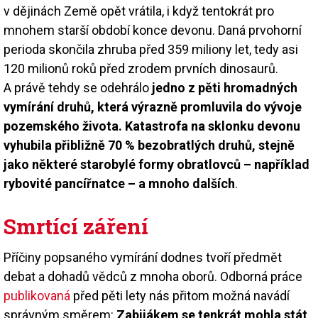
v dějinách Země opět vrátila, i když tentokrát pro
mnohem starší období konce devonu. Daná prvohorní
perioda skončila zhruba před 359 miliony let, tedy asi
120 milionů roků před zrodem prvních dinosaurů.
A právě tehdy se odehrálo
jedno z pěti hromadných
vymírání druhů, která výrazně promluvila do vývoje
pozemského života. Katastrofa na sklonku devonu
vyhubila přibližně 70 % bezobratlých druhů, stejně
jako některé starobylé formy obratlovců – například
rybovité pancířnatce – a mnoho dalších
.
Smrtící záření
Příčiny popsaného vymírání dodnes tvoří předmět
debat a dohadů vědců z mnoha oborů. Odborná práce
publikovaná
před pěti lety nás přitom možná navádí
správným směrem:
Zabijákem se tenkrát mohla stát