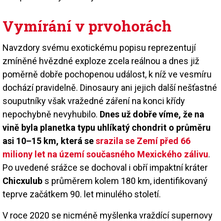
Vymírání v prvohorách
Navzdory svému exotickému popisu reprezentují
zmíněné hvězdné exploze zcela reálnou a dnes již
poměrně dobře pochopenou událost, k níž ve vesmíru
dochází pravidelně. Dinosaury ani jejich další nešťastné
souputníky však vražedné záření na konci křídy
nepochybně nevyhubilo.
Dnes už dobře víme, že na
vině byla planetka typu uhlíkatý chondrit o průměru
asi 10–15 km, která se
srazila se Zemí před 66
miliony let na území současného Mexického zálivu
.
Po uvedené srážce se dochoval i obří impaktní kráter
Chicxulub
s průměrem kolem 180 km, identifikovaný
teprve začátkem 90. let minulého století.
V roce 2020 se nicméně myšlenka vraždící supernovy