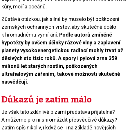
kůry, moří a oceánů.
Zůstává otázkou, jak silné by muselo být poškození
zemských ochranných vrstev, aby skutečně došlo
k hromadnému vymírání.
Podle autorů zmíněné
hypotézy by ovšem účinky rázové vlny a zaplavení
planety vysokoenergetickou radiací mohly trvat až
děsivých sto tisíc roků. A spory i pylová zrna 359
milionů let starých rostlin, poškozených
ultrafialovým zářením, takové možnosti skutečně
nasvědčují.
Důkazů je zatím málo
Je však tato zdánlivě bizarní představa přijatelná?
A můžeme pro ni shromáždit přesvědčivé důkazy?
Zatím spíš nikoliv, i když se ji na základě novějších