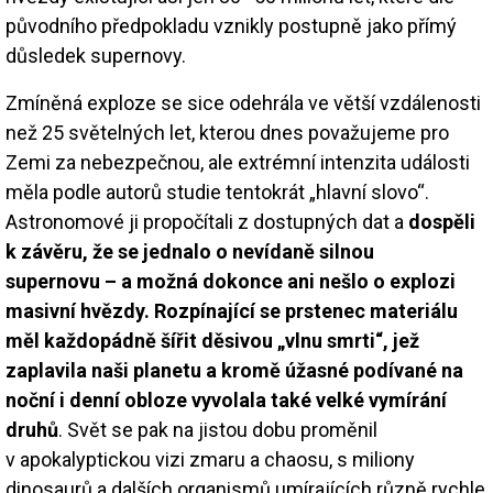
původního předpokladu vznikly postupně jako přímý
důsledek supernovy.
Zmíněná exploze se sice odehrála ve větší vzdálenosti
než 25 světelných let, kterou dnes považujeme pro
Zemi za nebezpečnou, ale extrémní intenzita události
měla podle autorů studie tentokrát „hlavní slovo“.
Astronomové ji propočítali z dostupných dat a
dospěli
k závěru, že se jednalo o nevídaně silnou
supernovu – a možná dokonce ani nešlo o explozi
masivní hvězdy. Rozpínající se prstenec materiálu
měl každopádně šířit děsivou „vlnu smrti“, jež
zaplavila naši planetu a kromě úžasné podívané na
noční i denní obloze vyvolala také velké vymírání
druhů
. Svět se pak na jistou dobu proměnil
v apokalyptickou vizi zmaru a chaosu, s miliony
dinosaurů a dalších organismů umírajících různě rychle