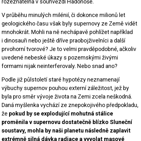
rozeznatelná v souhvězdí Hadonoše.
V průběhu minulých milénií, či dokonce milionů let
geologického času však byly supernovy ze Země vidět
mnohokrát. Mohli na ně nechápavě pohlížet například
i dinosauři nebo ještě dříve praobojživelníci a další
prvohorní tvorové? Je to velmi pravděpodobné, ačkoliv
uvedené nebeské úkazy s pozemskými živými
formami nijak neinterferovaly. Nebo snad ano?
Podle již půlstoletí staré hypotézy neznamenají
výbuchy supernov pouhou externí záležitost, jež by
byla pro směr vývoje života na Zemi zcela neškodná.
Daná myšlenka vychází ze znepokojivého předpokladu,
že
pokud by se explodující mohutná stálice
proměnila v supernovu dostatečně blízko Sluneční
soustavy, mohla by naši planetu následně zaplavit
extrémně silná dávka radiace a vyvolat masové