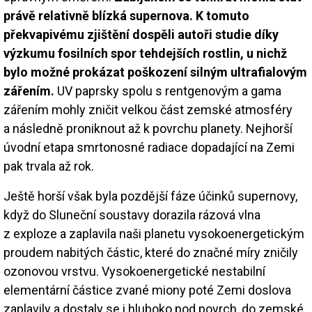
právě relativně blízká supernova. K tomuto
překvapivému zjištění dospěli autoři studie díky
výzkumu fosilních spor tehdejších rostlin, u nichž
bylo možné prokázat poškození silným ultrafialovým
zářením.
UV paprsky spolu s rentgenovým a gama
zářením mohly zničit velkou část zemské atmosféry
a následně proniknout až k povrchu planety. Nejhorší
úvodní etapa smrtonosné radiace dopadající na Zemi
pak trvala až rok.
Ještě horší však byla pozdější fáze účinků supernovy,
když do Sluneční soustavy dorazila rázová vlna
z exploze a zaplavila naši planetu vysokoenergetickým
proudem nabitých částic, které do značné míry zničily
ozonovou vrstvu. Vysokoenergetické nestabilní
elementární částice zvané miony poté Zemi doslova
zaplavily a dostaly se i hluboko pod povrch, do zemské