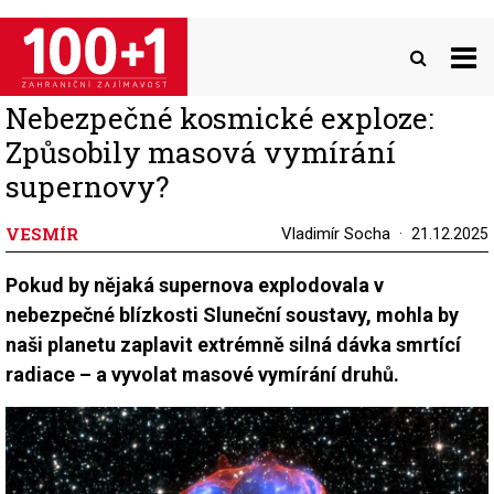
Přejít
k
hlavnímu
obsahu
Nebezpečné kosmické exploze:
Způsobily masová vymírání
supernovy?
VESMÍR
Vladimír Socha
21.12.2025
Pokud by nějaká supernova explodovala v
nebezpečné blízkosti Sluneční soustavy, mohla by
naši planetu zaplavit extrémně silná dávka smrtící
radiace – a vyvolat masové vymírání druhů.