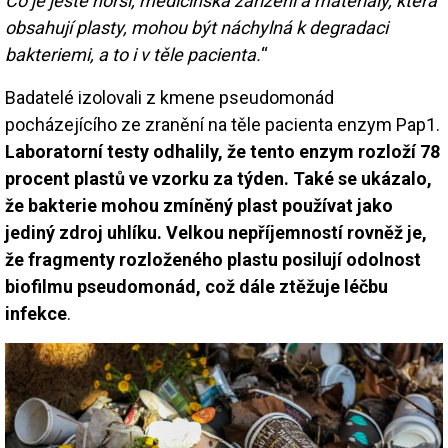
Co je ještě horší, medicinská zařízení a materiály, která
obsahují plasty, mohou být náchylná k degradaci
bakteriemi, a to i v těle pacienta.
“
Badatelé izolovali z kmene pseudomonád
pocházejícího ze zranění na těle pacienta enzym Pap1.
Laboratorní testy odhalily, že tento enzym rozloží 78
procent plastů ve vzorku za týden. Také se ukázalo,
že bakterie mohou zmíněný plast používat jako
jediný zdroj uhlíku. Velkou nepříjemností rovněž je,
že fragmenty rozloženého plastu posilují odolnost
biofilmu pseudomonád, což dále ztěžuje léčbu
infekce
.
Image