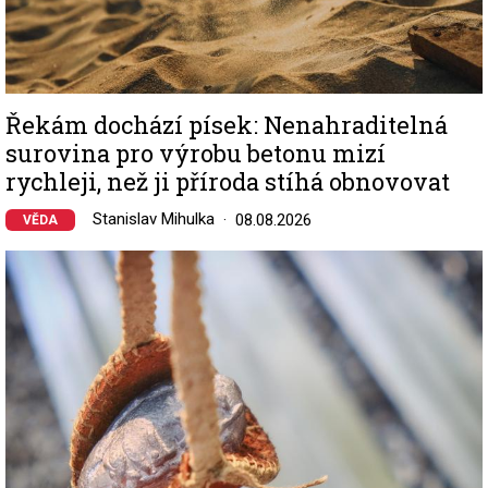
Řekám dochází písek: Nenahraditelná
surovina pro výrobu betonu mizí
rychleji, než ji příroda stíhá obnovovat
Stanislav Mihulka
08.08.2026
VĚDA
Image