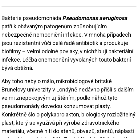
Bakterie pseudomonáda
Pseudomonas aeruginosa
patří k obávaným patogenům způsobujícím
nebezpečné nemocniční infekce. V mnoha případech
jsou rezistentní vůči celé řadě antibiotik a produkuje
biofilmy – velmi odolné povlaky, v nichž bují bakteriální
infekce. Léčba onemocnění vyvolaných touto bakterií
bývá obtížná.
Aby toho nebylo málo, mikrobiologové britské
Brunelovy univerzity v Londýně nedávno přišli s dalším
velmi znepokojivým zjištěním, podle něhož tyto
pseudomonády dovedou konzumovat plasty.
Konkrétně šlo o polykaprolakton, biologicky rozložitelný
plast, který se využívá při výrobě zdravotnického
materiálu, včetně nití do stehů, obvazů, stentů, náplastí