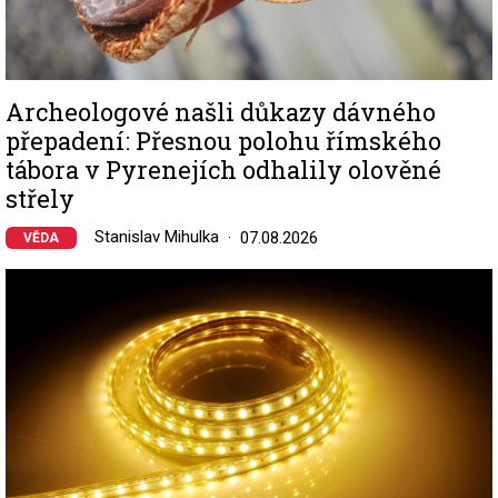
Archeologové našli důkazy dávného
přepadení: Přesnou polohu římského
tábora v Pyrenejích odhalily olověné
střely
Stanislav Mihulka
07.08.2026
VĚDA
Image