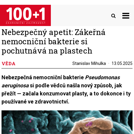
Přejít
k
hlavnímu
obsahu
Nebezpečný apetit: Zákeřná
nemocniční bakterie si
pochutnává na plastech
VĚDA
Stanislav Mihulka
13.05.2025
Nebezpečná nemocniční bakterie
Pseudomonas
aeruginosa
si podle vědců našla nový způsob, jak
přežít — začala konzumovat plasty, a to dokonce i ty
používané ve zdravotnictví.