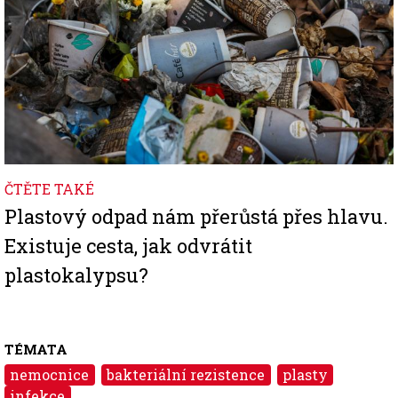
ČTĚTE TAKÉ
Plastový odpad nám přerůstá přes hlavu.
Existuje cesta, jak odvrátit
plastokalypsu?
TÉMATA
nemocnice
bakteriální rezistence
plasty
infekce