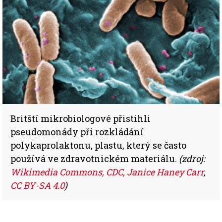
Britští mikrobiologové přistihli
pseudomonády při rozkládání
polykaprolaktonu, plastu, který se často
používá ve zdravotnickém materiálu.
(zdroj:
Wikimedia Commons, CDC, Janice Haney Carr
,
CC BY-SA 4.0
)