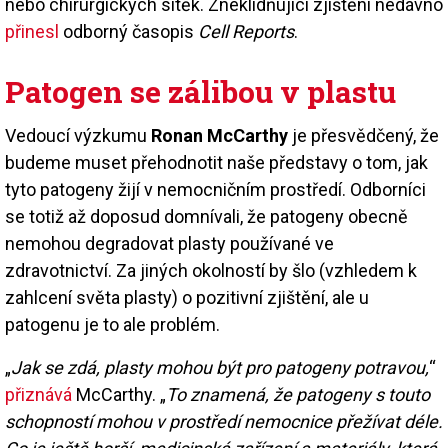
nebo chirurgických sítěk. Zneklidňující zjištění nedávno
přinesl
odborný časopis
Cell Reports
.
Patogen se zálibou v plastu
Vedoucí výzkumu
Ronan McCarthy
je přesvědčený, že
budeme muset přehodnotit naše představy o tom, jak
tyto patogeny žijí v nemocničním prostředí. Odborníci
se totiž až doposud domnívali, že patogeny obecně
nemohou degradovat plasty používané ve
zdravotnictví. Za jiných okolností by šlo (vzhledem k
zahlcení světa plasty) o pozitivní zjištění, ale u
patogenu je to ale problém.
„
Jak se zdá, plasty mohou být pro patogeny potravou,
“
přiznává
McCarthy. „
To znamená, že patogeny s touto
schopností mohou v prostředí nemocnice přežívat déle.