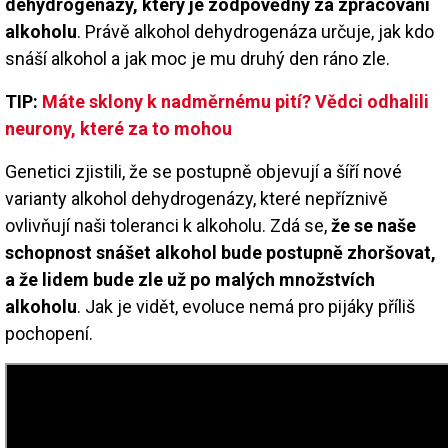
dehydrogenázy, který je zodpovědný za zpracování
alkoholu
. Právě alkohol dehydrogenáza určuje, jak kdo
snáší alkohol a jak moc je mu druhý den ráno zle.
TIP:
Máte sklony k nadměrnému pití? Vědci odhalili
neurony, které za to mohou
Genetici zjistili, že se postupně objevují a šíří nové
varianty alkohol dehydrogenázy, které nepříznivě
ovlivňují naši toleranci k alkoholu. Zdá se,
že se naše
schopnost snášet alkohol bude postupně zhoršovat,
a že lidem bude zle už po malých množstvích
alkoholu
. Jak je vidět, evoluce nemá pro pijáky příliš
pochopení.