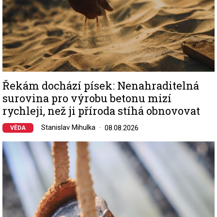
Řekám dochází písek: Nenahraditelná
surovina pro výrobu betonu mizí
rychleji, než ji příroda stíhá obnovovat
Stanislav Mihulka
08.08.2026
VĚDA
Image