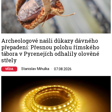
Archeologové našli důkazy dávného
přepadení: Přesnou polohu římského
tábora v Pyrenejích odhalily olověné
střely
Stanislav Mihulka
07.08.2026
VĚDA
Image