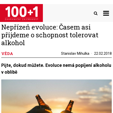
Přejít
k
hlavnímu
obsahu
Nepřízeň evoluce: Časem asi
přijdeme o schopnost tolerovat
alkohol
VĚDA
Stanislav Mihulka
22.02.2018
Pijte, dokud můžete. Evoluce nemá popíjení alkoholu
v oblibě