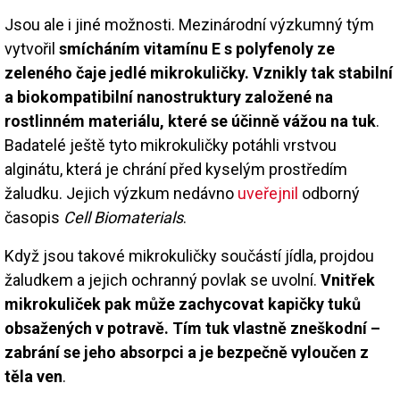
Jsou ale i jiné možnosti. Mezinárodní výzkumný tým
vytvořil
smícháním vitamínu E s polyfenoly ze
zeleného čaje jedlé mikrokuličky. Vznikly tak stabilní
a biokompatibilní nanostruktury založené na
rostlinném materiálu, které se účinně vážou na tuk
.
Badatelé ještě tyto mikrokuličky potáhli vrstvou
alginátu, která je chrání před kyselým prostředím
žaludku. Jejich výzkum nedávno
uveřejnil
odborný
časopis
Cell Biomaterials
.
Když jsou takové mikrokuličky součástí jídla, projdou
žaludkem a jejich ochranný povlak se uvolní.
Vnitřek
mikrokuliček pak může zachycovat kapičky tuků
obsažených v potravě. Tím tuk vlastně zneškodní –
zabrání se jeho absorpci a je bezpečně vyloučen z
těla ven
.