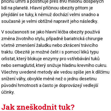
příčinu úmrtí a postihuje přes 890 milionů dospělých
lidí na planetě. Hlavní příčinou obezity přitom je
přejídání se tuky, k němuž dochází velmi snadno a
současně je velmi obtížné napravit jeho následky.
V současnosti se jako hlavní léčba obezity používá
změna životního stylu, případně bariatrická chirurgie
včetně zmenšení žaludku nebo zkrácení trávicího
traktu. Obezitě je možné čelit i s pomocí léků typu
orlistat, který blokuje enzymy pro vstřebávání tuků
nebo semaglutid, který snižuje hladinu krevního cukru.
Všechny uvedené metody ale vedou spíše jen k dílčímu
snížení váhy, obvykle méně než o jednu desetinu
původní hmotnosti a často je doprovázejí vedlejší
účinky.
Jak zneškodnit tuk?