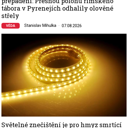
přepadení: Přesnou polohu římského
tábora v Pyrenejích odhalily olověné
střely
Stanislav Mihulka
07.08.2026
VĚDA
Image
Světelné znečištění je pro hmyz smrtící