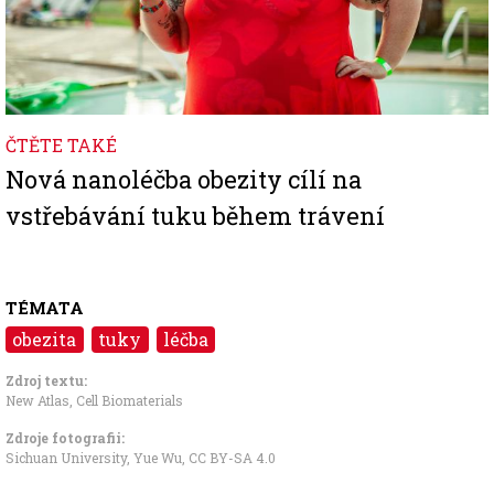
ČTĚTE TAKÉ
Nová nanoléčba obezity cílí na
vstřebávání tuku během trávení
TÉMATA
obezita
tuky
léčba
Zdroj textu:
New Atlas
,
Cell Biomaterials
Zdroje fotografii:
Sichuan University, Yue Wu, CC BY-SA 4.0