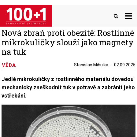
Přejít
k
hlavnímu
obsahu
Nová zbraň proti obezitě: Rostlinné
mikrokuličky slouží jako magnety
na tuk
VĚDA
Stanislav Mihulka
02.09.2025
Jedlé mikrokuličky z rostlinného materiálu dovedou
mechanicky zneškodnit tuk v potravě a zabránit jeho
vstřebání.