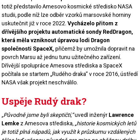
totiž představilo Amesovo kosmické středisko NASA
studii, podle níž lze odběr vzorků marsovské horniny
uskutečnit již v roce 2022.
Vycházelo přitom z
dřívějšího projektu automatické sondy RedDragon,
která měla vzniknout úpravou lodi Dragon
společnosti SpaceX,
přičemž by umožnila dopravit na
povrch Marsu až jednu tunu užitečného zařízení.
Dřívější spolupráce Amesova střediska a SpaceX
počítala se startem „Rudého draka“ v roce 2016, ústředí
NASA však projekt neschválilo.
Uspěje Rudý drak?
„Původně jsme byli skeptičtí,“
uvedl inženýr
Lawrence
Lemke
z Amesova střediska,
„historie kosmických letů
je totiž plná nápadů, jak využít k průzkumu vzdálených