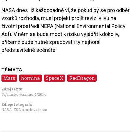
NASA dnes již každopádně ví, že pokud by se pro odběr
vzorků rozhodla, musí projekt projít revizí vlivu na
životní prostředí NEPA (National Environmental Policy
Act). V něm se bude moct k riziku vyjádřit kdokoliv,
přičemž bude nutné zpracovat i ty nejhorší
představitelné scénáře.
TÉMATA
Mars
hornina
SpaceX
RedDragon
Zdroj textu:
Tajemství vesmíru 4/2014
Zdroje fotografii:
NASA, ESA a archiv autora