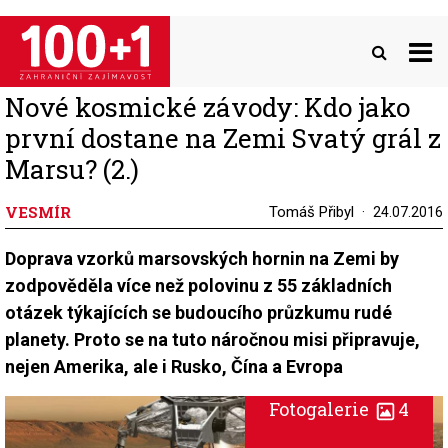
Přejít
k
hlavnímu
obsahu
Nové kosmické závody: Kdo jako
první dostane na Zemi Svatý grál z
Marsu? (2.)
VESMÍR
Tomáš Přibyl
24.07.2016
Doprava vzorků marsovských hornin na Zemi by
zodpověděla více než polovinu z 55 základních
otázek týkajících se budoucího průzkumu rudé
planety. Proto se na tuto náročnou misi připravuje,
nejen Amerika, ale i Rusko, Čína a Evropa
Fotogalerie
4