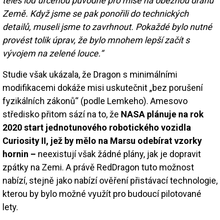
těles loď určenou původně pro mise na oběžnou dráhu
Země. Když jsme se pak ponořili do technických
detailů, museli jsme to zavrhnout. Pokaždé bylo nutné
provést tolik úprav, že bylo mnohem lepší začít s
vývojem na zelené louce.“
Studie však ukázala, že Dragon s minimálními
modifikacemi dokáže misi uskutečnit „bez porušení
fyzikálních zákonů“ (podle Lemkeho). Amesovo
středisko přitom sází na to, že
NASA plánuje na rok
2020 start jednotunového robotického vozidla
Curiosity II, jež by mělo na Marsu odebírat vzorky
hornin –
neexistují však žádné plány, jak je dopravit
zpátky na Zemi. A právě RedDragon tuto možnost
nabízí, stejně jako nabízí ověření přistávací technologie,
kterou by bylo možné využít pro budoucí pilotované
lety.