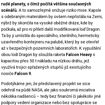
rudé planety, s čímž počítá většina současných
scénářů.
A to samozřejmě snižuje riziko mise. Kapsle
s odebraným materiálem by ovšem nepřistála na Zemi,
nýbrž by skončila na vysoké oběžné dráze, kde by
počkala, až pro ni přiletí další modifikovaná loď Dragon.
Ta by ji umístila do speciálního, sterilního, hermeticky
uzavřeného kontejneru na palubě, který by se otevřel
až v bezpečných pozemních laboratořích. K vypuštění
obou lodí Dragon by sloužila raketa
Falcon Heavy
s
kapacitou přes 50 t nákladu na nízkou dráhu, jež
využívá trojici spřažených stupňů již existujícího
nosiče
Falcon 9
.
Podotýkáme jen, že představený projekt se sice
odehrál na půdě NASA, ale jako soukromá iniciativa
několika nadšenců – tedy bez finanční či jakékoliv jiné
podpory vedení organizace nebo bez spolupráce se