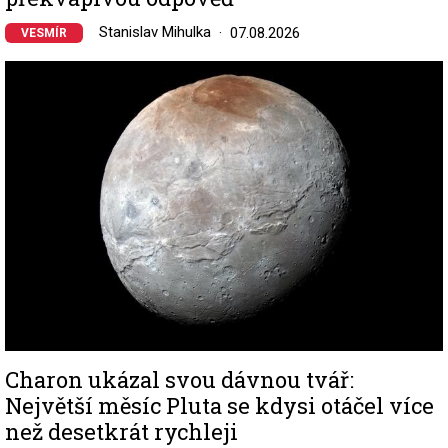
Stanislav Mihulka
07.08.2026
VESMÍR
Image
Charon ukázal svou dávnou tvář:
Největší měsíc Pluta se kdysi otáčel více
než desetkrát rychleji