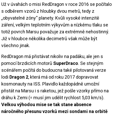
Už v úvahách o misi RedDragon v roce 2016 se počítalo
s odběrem vzorů z hloubky dvou metrů, tedy z
„obyvatelné zóny“ planety. Kvůli vysoké intenzitě
záření, velkým teplotním výkyvům a nízkému tlaku se
totiž povrch Marsu považuje za extrémně nehostinný.
Již v hloubce několika decimetrů však může být
všechno jinak.
RedDragon má přistávat nikoliv na padáku, ale jen s
pomocí brzdicích motorů
SuperDraco
. Se stejným
scénářem počítá do budoucna také pilotovaná verze
lodi
Dragon 2
, která má od roku 2017 dopravovat
kosmonauty na ISS. Plavidlo každopádně umožní
přistát na Marsu i s raketou, jež pošle vzorky přímo na
dráhu k Zemi (= musí jim udělit rychlost 5,03 km/s).
Velkou výhodou mise se tak stane absence
náročného přesunu vzorků mezi sondami na orbitě