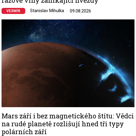
rázové vlny zanikající hvězdy
Stanislav Mihulka
09.08.2026
VESMÍR
Image
Mars září i bez magnetického štítu: Vědci
na rudé planetě rozlišují hned tři typy
polárních září