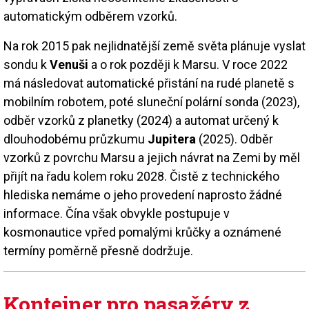
automatickým odběrem vzorků.
Na rok 2015 pak nejlidnatější země světa plánuje vyslat
sondu k
Venuši
a o rok později k Marsu. V roce 2022
má následovat automatické přistání na rudé planetě s
mobilním robotem, poté sluneční polární sonda (2023),
odběr vzorků z planetky (2024) a automat určený k
dlouhodobému průzkumu
Jupitera
(2025). Odběr
vzorků z povrchu Marsu a jejich návrat na Zemi by měl
přijít na řadu kolem roku 2028. Čistě z technického
hlediska nemáme o jeho provedení naprosto žádné
informace. Čína však obvykle postupuje v
kosmonautice vpřed pomalými krůčky a oznámené
termíny poměrně přesně dodržuje.
Kontejner pro pasažéry z