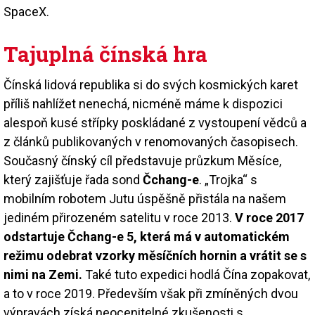
SpaceX.
Tajuplná čínská hra
Čínská lidová republika si do svých kosmických karet
příliš nahlížet nenechá, nicméně máme k dispozici
alespoň kusé střípky poskládané z vystoupení vědců a
z článků publikovaných v renomovaných časopisech.
Současný čínský cíl představuje průzkum Měsíce,
který zajišťuje řada sond
Čchang-e
. „Trojka“ s
mobilním robotem Jutu úspěšně přistála na našem
jediném přirozeném satelitu v roce 2013.
V roce 2017
odstartuje Čchang-e 5, která má v automatickém
režimu odebrat vzorky měsíčních hornin a vrátit se s
nimi na Zemi.
Také tuto expedici hodlá Čína zopakovat,
a to v roce 2019. Především však při zmíněných dvou
výpravách získá neocenitelné zkušenosti s