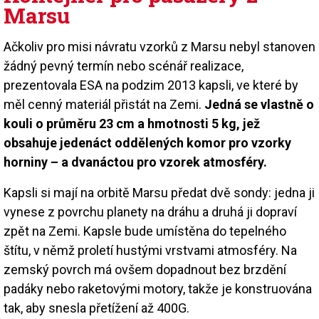
Marsu
Ačkoliv pro misi návratu vzorků z Marsu nebyl stanoven
žádný pevný termín nebo scénář realizace,
prezentovala ESA na podzim 2013 kapsli, ve které by
měl cenný materiál přistát na Zemi.
Jedná se vlastně o
kouli o průměru 23 cm a hmotnosti 5 kg, jež
obsahuje jedenáct oddělených komor pro vzorky
horniny – a dvanáctou pro vzorek atmosféry.
Kapsli si mají na orbitě Marsu předat dvě sondy: jedna ji
vynese z povrchu planety na dráhu a druhá ji dopraví
zpět na Zemi. Kapsle bude umístěna do tepelného
štítu, v němž proletí hustými vrstvami atmosféry. Na
zemský povrch má ovšem dopadnout bez brzdění
padáky nebo raketovými motory, takže je konstruována
tak, aby snesla přetížení až 400G.