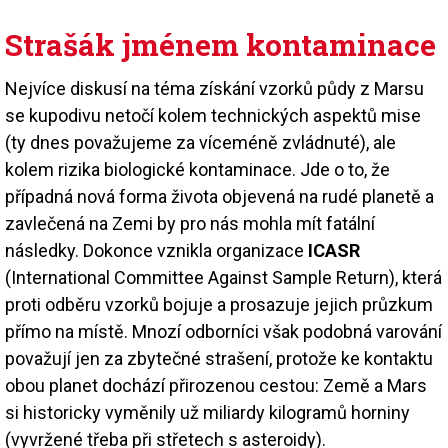
Strašák jménem kontaminace
Nejvíce diskusí na téma získání vzorků půdy z Marsu
se kupodivu netočí kolem technických aspektů mise
(ty dnes považujeme za víceméně zvládnuté), ale
kolem rizika biologické kontaminace. Jde o to, že
případná nová forma života objevená na rudé planetě a
zavlečená na Zemi by pro nás mohla mít fatální
následky. Dokonce vznikla organizace
ICASR
(International Committee Against Sample Return), která
proti odběru vzorků bojuje a prosazuje jejich průzkum
přímo na místě. Mnozí odborníci však podobná varování
považují jen za zbytečné strašení, protože ke kontaktu
obou planet dochází přirozenou cestou: Země a Mars
si historicky vyměnily už miliardy kilogramů horniny
(vyvržené třeba při střetech s asteroidy).