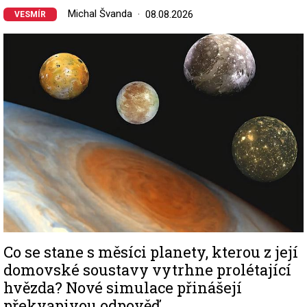
Michal Švanda
08.08.2026
VESMÍR
Image
Co se stane s měsíci planety, kterou z její
domovské soustavy vytrhne prolétající
hvězda? Nové simulace přinášejí
překvapivou odpověď