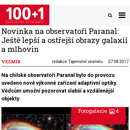
Přejít
k
hlavnímu
obsahu
Novinka na observatoři Paranal:
Ještě lepší a ostřejší obrazy galaxií
a mlhovin
VESMÍR
redakce Tajemství vesmíru
07.08.2017
Na chilské observatoři Paranal bylo do provozu
uvedeno nové výkonné zařízení adaptivní optiky.
Vědcům umožní pozorovat slabší a vzdálenější
objekty
Fotogalerie
4