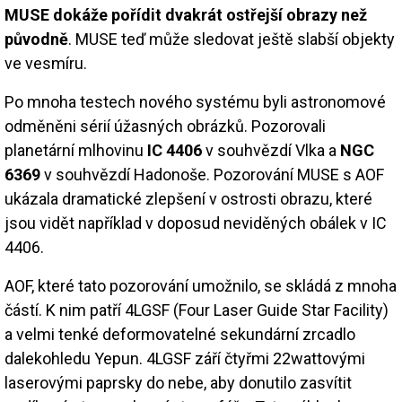
MUSE dokáže pořídit dvakrát ostřejší obrazy než
původně
. MUSE teď může sledovat ještě slabší objekty
ve vesmíru.
Po mnoha testech nového systému byli astronomové
odměněni sérií úžasných obrázků. Pozorovali
planetární mlhovinu
IC 4406
v souhvězdí Vlka a
NGC
6369
v souhvězdí Hadonoše. Pozorování MUSE s AOF
ukázala dramatické zlepšení v ostrosti obrazu, které
jsou vidět například v doposud neviděných obálek v IC
4406.
AOF, které tato pozorování umožnilo, se skládá z mnoha
částí. K nim patří 4LGSF (Four Laser Guide Star Facility)
a velmi tenké deformovatelné sekundární zrcadlo
dalekohledu Yepun. 4LGSF září čtyřmi 22wattovými
laserovými paprsky do nebe, aby donutilo zasvítit