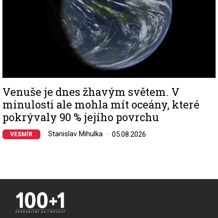
Venuše je dnes žhavým světem. V
minulosti ale mohla mít oceány, které
pokrývaly 90 % jejího povrchu
Stanislav Mihulka
05.08.2026
VESMÍR