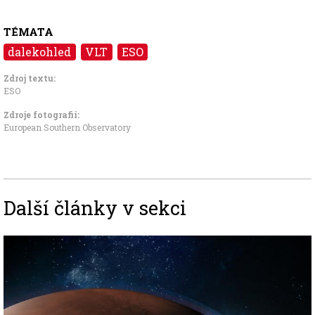
TÉMATA
dalekohled
VLT
ESO
Zdroj textu:
ESO
Zdroje fotografii:
European Southern Observatory
Další články v sekci
Image