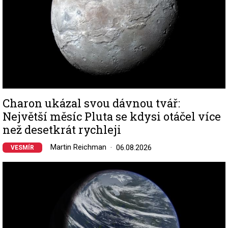
Charon ukázal svou dávnou tvář:
Největší měsíc Pluta se kdysi otáčel více
než desetkrát rychleji
Martin Reichman
06.08.2026
VESMÍR
Image