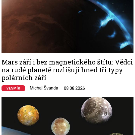
Mars září i bez magnetického štítu: Vědci
na rudé planetě rozlišují hned tři typy
polárních září
Michal Švanda
08.08.2026
VESMÍR
Image