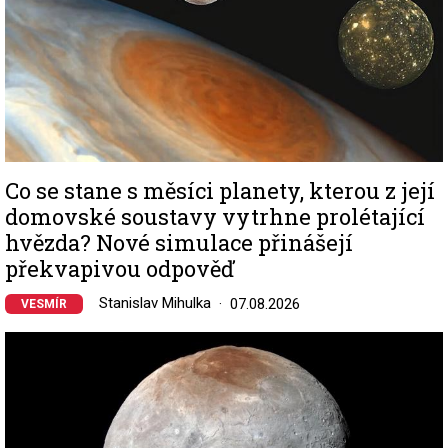
Co se stane s měsíci planety, kterou z její
domovské soustavy vytrhne prolétající
hvězda? Nové simulace přinášejí
překvapivou odpověď
Stanislav Mihulka
07.08.2026
VESMÍR
Image