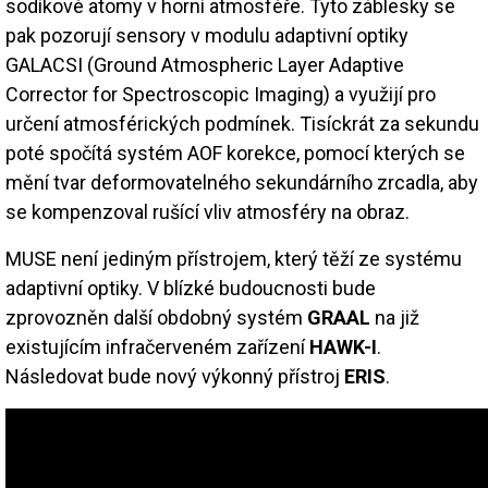
sodíkové atomy v horní atmosféře. Tyto záblesky se
pak pozorují sensory v modulu adaptivní optiky
GALACSI (Ground Atmospheric Layer Adaptive
Corrector for Spectroscopic Imaging) a využijí pro
určení atmosférických podmínek. Tisíckrát za sekundu
poté spočítá systém AOF korekce, pomocí kterých se
mění tvar deformovatelného sekundárního zrcadla, aby
se kompenzoval rušící vliv atmosféry na obraz.
MUSE není jediným přístrojem, který těží ze systému
adaptivní optiky. V blízké budoucnosti bude
zprovozněn další obdobný systém
GRAAL
na již
existujícím infračerveném zařízení
HAWK-I
.
Následovat bude nový výkonný přístroj
ERIS
.