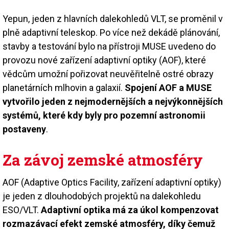
Yepun, jeden z hlavních dalekohledů VLT, se proměnil v
plně adaptivní teleskop. Po více než dekádě plánování,
stavby a testování bylo na přístroji MUSE uvedeno do
provozu nové zařízení adaptivní optiky (AOF), které
vědcům umožní pořizovat neuvěřitelně ostré obrazy
planetárních mlhovin a galaxií.
Spojení AOF a MUSE
vytvořilo jeden z nejmodernějších a nejvýkonnějších
systémů, které kdy byly pro pozemní astronomii
postaveny
.
Za závoj zemské atmosféry
AOF (Adaptive Optics Facility, zařízení adaptivní optiky)
je jeden z dlouhodobých projektů na dalekohledu
ESO/VLT.
Adaptivní optika má za úkol kompenzovat
rozmazávací efekt zemské atmosféry, díky čemuž