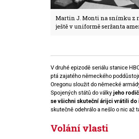
Martin J. Monti na snímku z r
ještě v uniformě seržanta ame
V druhé epizodě seriálu stanice HB
ptá zajatého německého poddůstojn
Oregonu sloužit do německé armády
Spojených států do války
jeho rodi
se všichni skuteční árijci vrátili do 
skutečně odehrálo a nešlo o nic až 
Volání vlasti