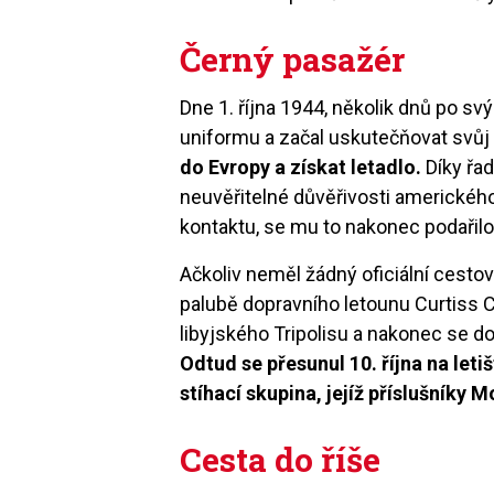
Černý pasažér
Dne 1. října 1944, několik dnů po sv
uniformu a začal uskutečňovat svůj 
do Evropy a získat letadlo.
Díky řad
neuvěřitelné důvěřivosti americkéh
kontaktu, se mu to nakonec podařilo
Ačkoliv neměl žádný oficiální cestov
palubě dopravního letounu Curtiss 
libyjského Tripolisu a nakonec se d
Odtud se přesunul 10. října na le
stíhací skupina, jejíž příslušníky Mo
Cesta do říše