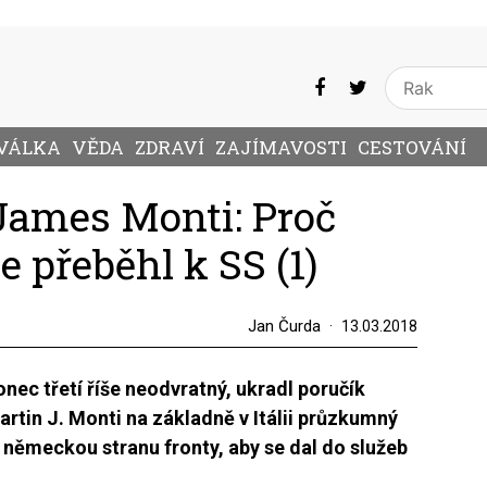
VÁLKA
VĚDA
ZDRAVÍ
ZAJÍMAVOSTI
CESTOVÁNÍ
James Monti: Proč
 přeběhl k SS (1)
Jan Čurda
13.03.2018
nec třetí říše neodvratný, ukradl poručík
tin J. Monti na základně v Itálii průzkumný
a německou stranu fronty, aby se dal do služeb