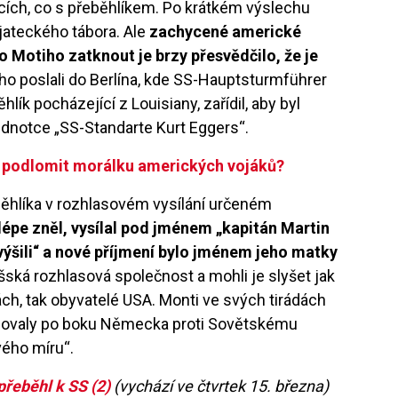
pacích, co s přeběhlíkem. Po krátkém výslechu
jateckého tábora. Ale
zachycené americké
ho Motiho zatknout je brzy přesvědčilo, že je
ho poslali do Berlína, kde SS-Hauptsturmführer
lík pocházející z Louisiany, zařídil, aby byl
ednotce „SS-Standarte Kurt Eggers“.
 podlomit morálku amerických vojáků?
běhlíka v rozhlasovém vysílání určeném
 lépe zněl, vysílal pod jménem „kapitán Martin
ýšili“ a nové příjmení bylo jménem jeho matky
íšská rozhlasová společnost a mohli je slyšet jak
ách, tak obyvatelé USA. Monti ve svých tirádách
bojovaly po boku Německa proti Sovětskému
vého míru“.
řeběhl k SS (2)
(vychází
ve čtvrtek 15. března)