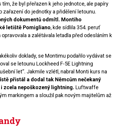
 tím, že byl přeřazen k jeho jednotce, ale papíry
o zařazení do jednotky a přidělení letounu.
řebných dokumentů odmítl. Montiho
ké letiště Pomigliano
, kde sídlila 354. peruť
á opravovala a zalétávala letadla před odesláním k
jakékoliv doklady, se Montimu podařilo vydávat se
adoval se letounu Lockheed F-5E Lightning
ební let“. Jakmile vzlétl, nabral Monti kurs na
stě přistál a dodal tak Němcům nečekaný
i zcela nepoškozený lightning.
Luftwaffe
ým markingem a sloužil pak novým majitelům až
gandy