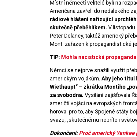
Místní němečtí velitelé byli na roz
Američana zavřeli do nedalekého za
rádiové hlášení nařizující uprchlé
skutečně přeběhlíkem.
V listopadu 
Peter Delaney, taktéž americký přeběh
Monti zařazen k propagandistické j
TIP:
Mohla nacistická propaganda
Němci se nejprve snažili využít pře
americkým vojákům.
Aby jeho titul
Wiethaupt“ – zkrátka Montiho „pov
za svobodna.
Vysílání zajišťovala Ř
američtí vojáci na evropských front
horoval pro to, aby Spojené státy 
svazu, „skutečnému nepříteli světo
Dokončení:
Proč americký Yankee p