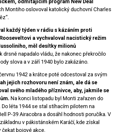
tickém, odmítajícím program New Deal
ch Montiho oslovoval katolický duchovní Charles
ěz“.
al každý týden v rádiu s kázáním proti
ooseveltovi a vychvaloval nacistický režim
ussoliniho, měl desítky milionů
ak drsně napadalo vládu, že nakonec překročilo
dy slova a v září 1940 bylo zakázáno.
v červnu 1942 a krátce poté odcestoval za svým
ah jejich rozhovoru není znám, ale dá se
val svého mladého příznivce, aby, jakmile se
cům.
Na konci listopadu byl Monti zařazen do
 Do léta 1944 se stal stíhacím pilotem na
ell P-39 Airacobra a dosáhl hodnosti poručíka. V
 základnu v pákistánském Karáčí, kde získal
y čekat bojové akce.