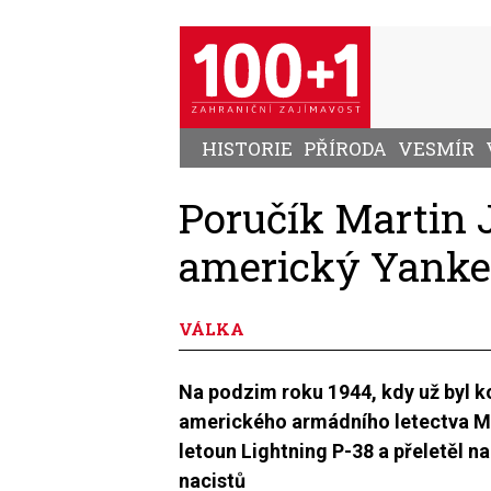
Přejít
k
hlavnímu
obsahu
HISTORIE
PŘÍRODA
VESMÍR
Poručík Martin 
americký Yankee
VÁLKA
Na podzim roku 1944, kdy už byl ko
amerického armádního letectva Mar
letoun Lightning P-38 a přeletěl n
nacistů