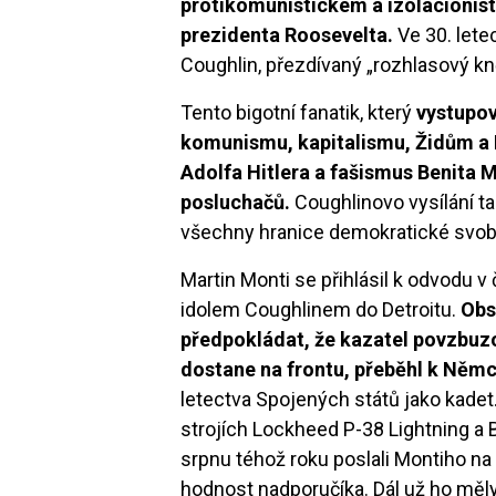
protikomunistickém a izolacionis
prezidenta Roosevelta.
Ve 30. lete
Coughlin, přezdívaný „rozhlasový kn
Tento bigotní fanatik, který
vystupov
komunismu, kapitalismu, Židům a R
Adolfa Hitlera a fašismus Benita M
posluchačů.
Coughlinovo vysílání t
všechny hranice demokratické svobo
Martin Monti se přihlásil k odvodu 
idolem Coughlinem do Detroitu.
Obs
předpokládat, že kazatel povzbuzo
dostane na frontu, přeběhl k Něm
letectva Spojených států jako kadet.
strojích Lockheed P-38 Lightning a B
srpnu téhož roku poslali Montiho na
hodnost nadporučíka. Dál už ho měl