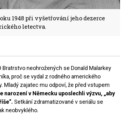
oku 1948 při vyšetřování jeho dezerce
rického letectva.
O Bratrstvo neohrožených se Donald Malarkey
íka, proč se vydal z rodného amerického
. Mladý zajatec mu odpoví, že před vstupem
če narození v Německu uposlechli výzvu, „aby
říše“.
Setkání zdramatizované v seriálu se
tak neobvyklého.