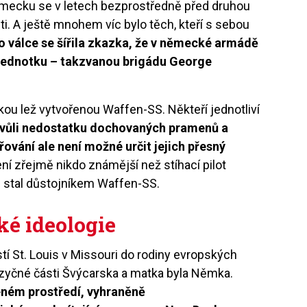
ecku se v letech bezprostředně před druhou
sti. A ještě mnohem víc bylo těch, kteří s sebou
o válce se šířila zkazka, že v německé armádě
u jednotku – takzvanou brigádu George
kou lež vytvořenou Waffen-SS. Někteří jednotliví
vůli nedostatku dochovaných pramenů a
vání ale není možné určit jejich přesný
ní zřejmě nikdo známější než stíhací pilot
 stal důstojníkem Waffen-SS.
ké ideologie
tí St. Louis v Missouri do rodiny evropských
azyčné části Švýcarska a matka byla Němka.
eném prostředí, vyhraněně