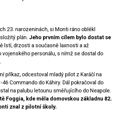
ých 23. narozeninách, si Monti ráno oblékl
složitý plán.
Jeho prvním cílem bylo dostat se
ě lstí, drzosti a současně laxnosti a až
o vojenského personálu, s nímž se dostal do
.
ní příkaz, odcestoval mladý pilot z Karáčí na
C-46 Commando do Káhiry. Dál pokračoval do
ostal na palubu letounu směřujícího do Neapole.
tiště Foggia, kde měla domovskou základnu 82.
nti znal z pilotní školy.