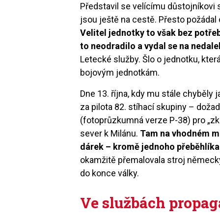
Představil se velícímu důstojníkovi s
jsou ještě na cestě. Přesto požádal 
Velitel jednotky to však bez pot
to neodradilo a vydal se na nedale
Letecké služby. Šlo o jednotku, kter
bojovým jednotkám.
Dne 13. října, kdy mu stále chyběly 
za pilota 82. stíhací skupiny – dož
(fotoprůzkumná verze P-38) pro „zkuš
sever k Milánu.
Tam na vhodném mí
dárek – kromě jednoho přeběhlíka 
okamžitě přemalovala stroj německ
do konce války.
Ve službách propa