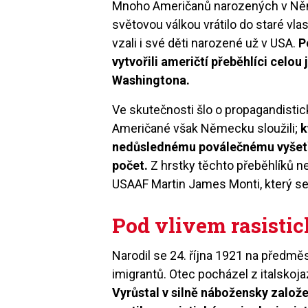
Mnoho Američanů narozených v Něm
světovou válkou vrátilo do staré vla
vzali i své děti narozené už v USA.
P
vytvořili američtí přeběhlíci celo
Washingtona.
Ve skutečnosti šlo o propagandistic
Američané však Německu sloužili;
k
nedůslednému poválečnému vyšetřo
počet.
Z hrstky těchto přeběhlíků ne
USAAF Martin James Monti, který se
Pod vlivem rasistic
Narodil se 24. října 1921 na předměs
imigrantů. Otec pocházel z italskoj
Vyrůstal v silně nábožensky založ