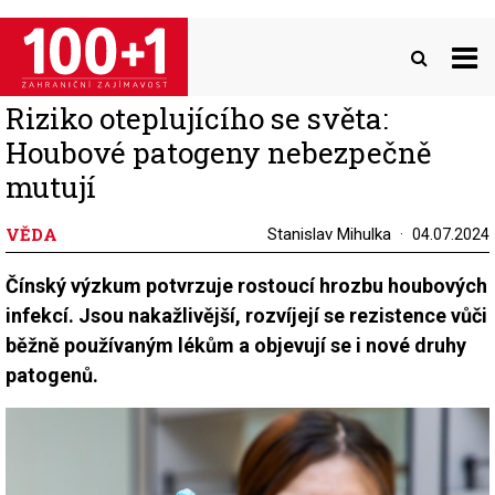
Přejít
k
hlavnímu
obsahu
Riziko oteplujícího se světa:
Houbové patogeny nebezpečně
mutují
VĚDA
Stanislav Mihulka
04.07.2024
Čínský výzkum potvrzuje rostoucí hrozbu houbových
infekcí. Jsou nakažlivější, rozvíjejí se rezistence vůči
běžně používaným lékům a objevují se i nové druhy
patogenů.