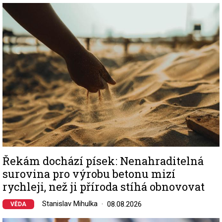
Image
Řekám dochází písek: Nenahraditelná
surovina pro výrobu betonu mizí
rychleji, než ji příroda stíhá obnovovat
Stanislav Mihulka
08.08.2026
VĚDA