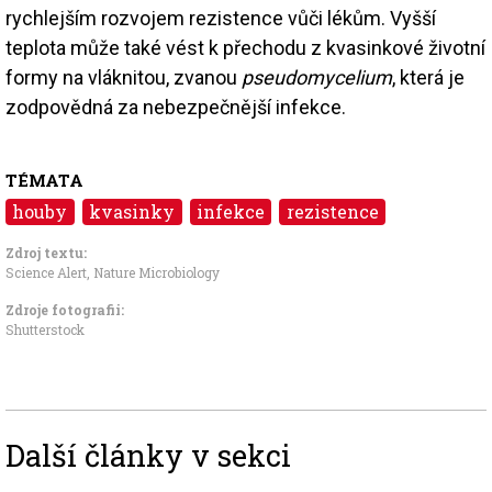
rychlejším rozvojem rezistence vůči lékům. Vyšší
teplota může také vést k přechodu z kvasinkové životní
formy na vláknitou, zvanou
pseudomycelium
, která je
zodpovědná za nebezpečnější infekce.
TÉMATA
houby
kvasinky
infekce
rezistence
Zdroj textu:
Science Alert
,
Nature Microbiology
Zdroje fotografii:
Shutterstock
Další články v sekci