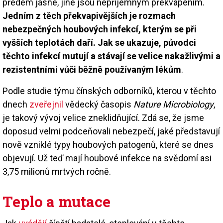
předem jasné, jiné jsou nepříjemným překvapením.
Jedním z těch překvapivějších je rozmach
nebezpečných houbových infekcí, kterým se při
vyšších teplotách daří. Jak se ukazuje, původci
těchto infekcí mutují a stávají se velice nakažlivými a
rezistentními vůči běžně používaným lékům
.
Podle studie týmu čínských odborníků, kterou v těchto
dnech
zveřejnil
vědecký časopis
Nature Microbiology
,
je takový vývoj velice zneklidňující. Zdá se, že jsme
doposud velmi podceňovali nebezpečí, jaké představují
nově vzniklé typy houbových patogenů, které se dnes
objevují. Už teď mají houbové infekce na svědomí asi
3,75 milionů mrtvých ročně.
Teplo a mutace