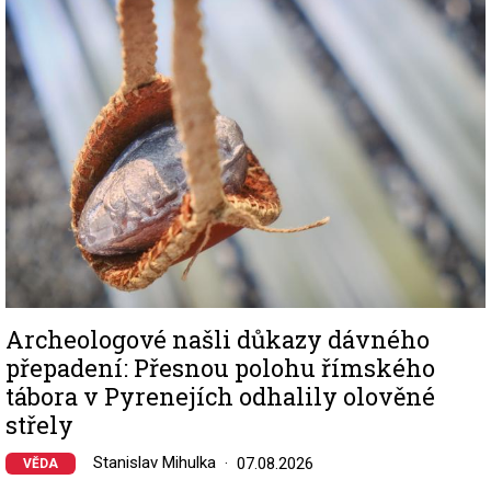
Image
Archeologové našli důkazy dávného
přepadení: Přesnou polohu římského
tábora v Pyrenejích odhalily olověné
střely
Stanislav Mihulka
07.08.2026
VĚDA