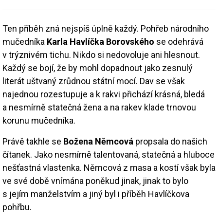
Ten příběh zná nejspíš úplně každý. Pohřeb národního
mučedníka
Karla Havlíčka Borovského
se odehrává
v trýznivém tichu. Nikdo si nedovoluje ani hlesnout.
Každý se bojí, že by mohl dopadnout jako zesnulý
literát uštvaný zrůdnou státní mocí. Dav se však
najednou rozestupuje a k rakvi přichází krásná, bledá
a nesmírně statečná žena a na rakev klade trnovou
korunu mučedníka.
Právě takhle se
Božena Němcová
propsala do našich
čítanek. Jako nesmírně talentovaná, statečná a hluboce
nešťastná vlastenka. Němcová z masa a kostí však byla
ve své době vnímána poněkud jinak, jinak to bylo
s jejím manželstvím a jiný byl i příběh Havlíčkova
pohřbu.