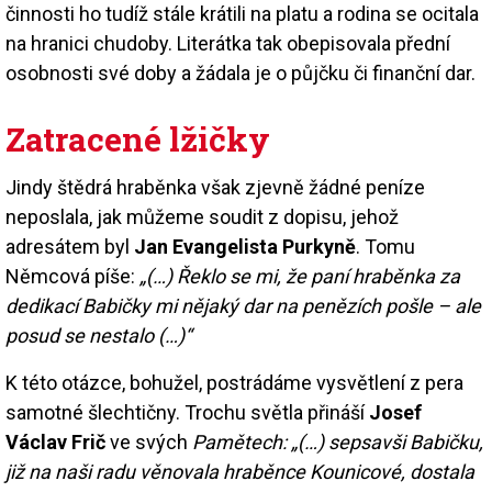
činnosti ho tudíž stále krátili na platu a rodina se ocitala
na hranici chudoby. Literátka tak obepisovala přední
osobnosti své doby a žádala je o půjčku či finanční dar.
Zatracené lžičky
Jindy štědrá hraběnka však zjevně žádné peníze
neposlala, jak můžeme soudit z dopisu, jehož
adresátem byl
Jan Evangelista Purkyně
. Tomu
Němcová píše:
„(…) Řeklo se mi, že paní hraběnka za
dedikací Babičky mi nějaký dar na penězích pošle – ale
posud se nestalo (…)“
K této otázce, bohužel, postrádáme vysvětlení z pera
samotné šlechtičny. Trochu světla přináší
Josef
Václav Frič
ve svých
Pamětech: „(…) sepsavši Babičku,
již na naši radu věnovala hraběnce Kounicové, dostala