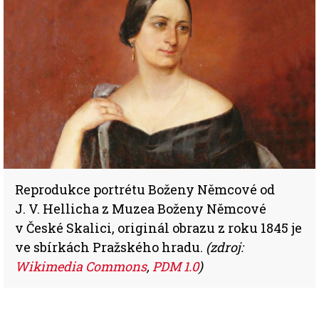
Reprodukce portrétu Boženy Němcové od
J. V. Hellicha z Muzea Boženy Němcové
v České Skalici, originál obrazu z roku 1845 je
ve sbírkách Pražského hradu.
(zdroj:
Wikimedia Commons
,
PDM 1.0
)