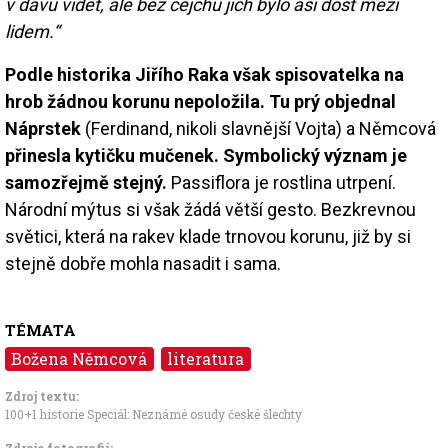
v davu vidět, ale bez cejchu jich bylo asi dost mezi
lidem.“
Podle historika Jiřího Raka však spisovatelka na
hrob žádnou korunu nepoložila. Tu prý objednal
Náprstek
(Ferdinand, nikoli slavnější Vojta) a Němcová
přinesla kytičku mučenek. Symbolický význam je
samozřejmě stejný.
Passiflora je rostlina utrpení.
Národní mýtus si však žádá větší gesto. Bezkrevnou
světici, která na rakev klade trnovou korunu, již by si
stejně dobře mohla nasadit i sama.
TÉMATA
Božena Němcová
literatura
Zdroj textu:
100+1 historie Speciál: Neznámé osudy české šlechty
Zdroje fotografii: