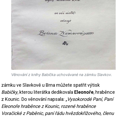
Věnování z knihy Babička uchovávané na zámku Slavkov.
zámku ve Slavkově u Brna můžete spatřit výtisk
Babičky
, kterou literátka dedikovala
Eleonoře
, hraběnce
z Kounic. Do věnování napsala:
„Vysokorodé Paní, Paní
Eleonoře hraběnce z Kounic, rozené hraběnce
Voračické z Paběnic, paní řádu hvězdokřížového, členu