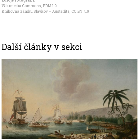
Wikimedia Commons
,
PDM 1.0
Knihovna zámku Slavkov – Austerlitz
,
CC BY 4.0
Další články v sekci
Image