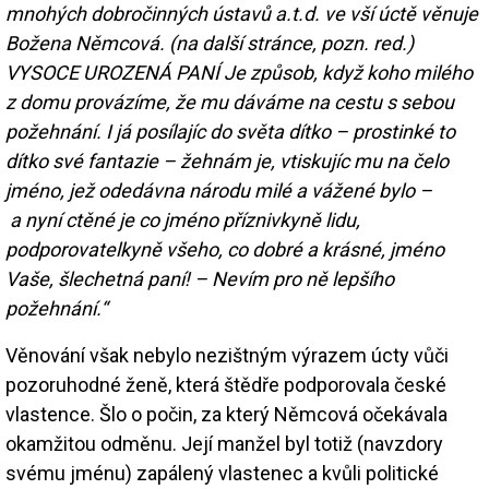
mnohých dobročinných ústavů a.t.d. ve vší úctě věnuje
Božena Němcová. (na další stránce, pozn. red.)
VYSOCE UROZENÁ PANÍ Je způsob, když koho milého
z domu provázíme, že mu dáváme na cestu s sebou
požehnání. I já posílajíc do světa dítko – prostinké to
dítko své fantazie – žehnám je, vtiskujíc mu na čelo
jméno, jež odedávna národu milé a vážené bylo –
a nyní ctěné je co jméno příznivkyně lidu,
podporovatelkyně všeho, co dobré a krásné, jméno
Vaše, šlechetná paní! – Nevím pro ně lepšího
požehnání.“
Věnování však nebylo nezištným výrazem úcty vůči
pozoruhodné ženě, která štědře podporovala české
vlastence. Šlo o počin, za který Němcová očekávala
okamžitou odměnu. Její manžel byl totiž (navzdory
svému jménu) zapálený vlastenec a kvůli politické