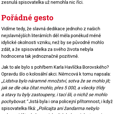
zesnulá spisovatelka už nemohla nic říci.
Pořádné gesto
Vidíme tedy, že slavná dedikace jednoho z našich
nejslavnějších literárních děl měla poněkud méně
idylické okolnosti vzniku, než by se původně mohlo
zdát, a že spisovatelka za svého života nebyla
hodnocena tak jednoznačně pozitivně.
Jak to ale bylo s pohřbem Karla Havlíčka Borovského?
Opravdu šlo o kolosální akci. Němcová k tomu napsala:
„Lidstva bylo náramné množství, sotva že se mohlo jít;
jak se dle oka čítat mohlo, přes 5 000, a všecky třídy
a stavy tu byly zastoupeny, i tací šli, o nichž se mohlo
pochybovat.“
Jistá byla i ona policejní přítomnost, i když
spisovatelka říká:
„Policajta ani žandarma nebylo