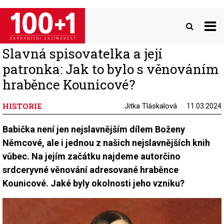
Přejít
k
hlavnímu
obsahu
Slavná spisovatelka a její
patronka: Jak to bylo s věnováním
hraběnce Kounicové?
HISTORIE
Jitka Tláskalová
11.03.2024
Babička není jen nejslavnějším dílem Boženy
Němcové, ale i jednou z našich nejslavnějších knih
vůbec. Na jejím začátku najdeme autorčino
srdceryvné věnování adresované hraběnce
Kounicové. Jaké byly okolnosti jeho vzniku?