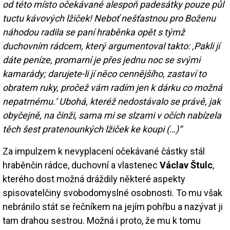
od této místo očekávané alespoň padesátky pouze půl
tuctu kávových lžiček! Neboť nešťastnou pro Boženu
náhodou radila se paní hraběnka opět s týmž
duchovním rádcem, který argumentoval takto: ‚Pakli jí
dáte peníze, promarní je přes jednu noc se svými
kamarády; darujete-li jí něco cennějšího, zastaví to
obratem ruky, pročež vám radím jen k dárku co možná
nepatrnému.‘ Ubohá, kteréž nedostávalo se právě, jak
obyčejně, na činži, sama mi se slzami v očích nabízela
těch šest pratenounkých lžiček ke koupi (…)“
Za impulzem k nevyplacení očekávané částky stál
hraběnčin rádce, duchovní a vlastenec
Václav Štulc
,
kterého dost možná dráždily některé aspekty
spisovatelčiny svobodomyslné osobnosti. To mu však
nebránilo stát se řečníkem na jejím pohřbu a nazývat ji
tam drahou sestrou. Možná i proto, že mu k tomu