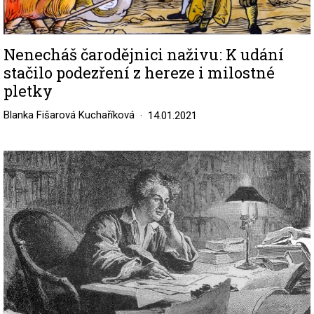
Nenecháš čarodějnici naživu: K udání
stačilo podezření z hereze i milostné
pletky
Blanka Fišarová Kuchaříková
14.01.2021
Image