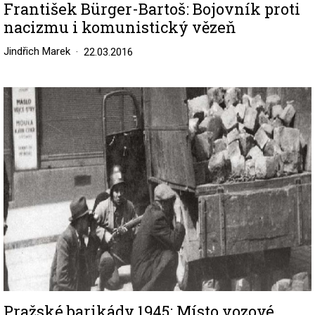
František Bürger-Bartoš: Bojovník proti
nacizmu i komunistický vězeň
Jindřich Marek
22.03.2016
Image
Pražské barikády 1945: Místo vozové