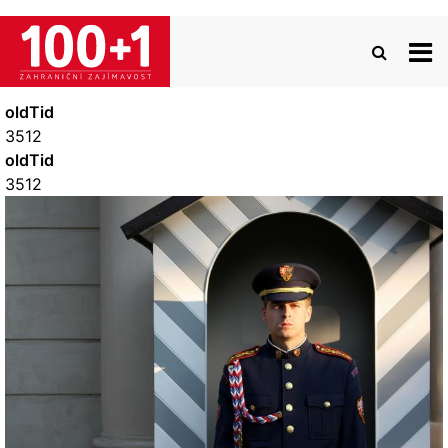
Přejít
k
hlavnímu
obsahu
oldTid
3512
oldTid
3512
Image