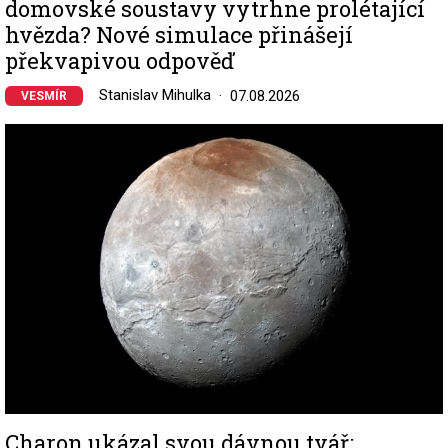
domovské soustavy vytrhne prolétající
hvězda? Nové simulace přinášejí
překvapivou odpověď
Stanislav Mihulka
07.08.2026
VESMÍR
Image
Charon ukázal svou dávnou tvář: