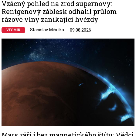
Vzácný pohled na zrod supernovy:
Rentgenový záblesk odhalil průlom
rázové vlny zanikající hvězdy
Stanislav Mihulka
09.08.2026
VESMÍR
Image
Mars září i bez magnetického štítu: Vědci