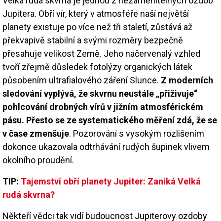
Velká rudá skvrna je jednou z nezaměnitelných ozdob
Jupitera. Obří vír, který v atmosféře naší největší
planety existuje po více než tři staletí, zůstává až
překvapivě stabilní a svými rozměry bezpečně
přesahuje velikost Země. Jeho načervenalý vzhled
tvoří zřejmě důsledek fotolýzy organických látek
působením ultrafialového záření Slunce.
Z moderních
sledování vyplývá, že skvrnu neustále „přiživuje“
pohlcování drobných vírů v jižním atmosférickém
pásu. Přesto se ze systematického měření zdá, že se
v čase zmenšuje
. Pozorování s vysokým rozlišením
dokonce ukazovala odtrhávání rudých šupinek vlivem
okolního proudění.
TIP:
Tajemství obří planety Jupiter: Zaniká Velká
rudá skvrna?
Někteří vědci tak vidí budoucnost Jupiterovy ozdoby