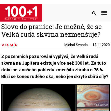
Přejít
k
hlavnímu
obsahu
Slovo do pranice: Je možné, že se
Velká rudá skvrna nezmenšuje?
VESMÍR
Michal Švanda
14.11.2020
Z pozemních pozorování vyplývá, že Velká rudá
skvrna na Jupiteru existuje více než 300 let. Za tuto
dobu se z našeho pohledu zmenšila zhruba o 75 %.
Blíží se konec rudého oka, nebo jen skrytě sbírá síly?