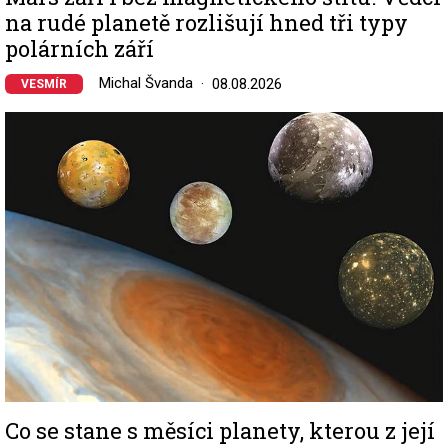
na rudé planetě rozlišují hned tři typy
polárních září
Michal Švanda
08.08.2026
VESMÍR
Image
Co se stane s měsíci planety, kterou z její