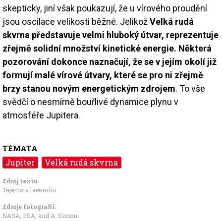
skepticky, jiní však poukazují, že u vírového proudění
jsou oscilace velikosti běžné. Jelikož
Velká rudá
skvrna představuje velmi hluboký útvar, reprezentuje
zřejmě solidní množství kinetické energie. Některá
pozorování dokonce naznačují, že se v jejím okolí již
formují malé vírové útvary, které se pro ni zřejmě
brzy stanou novým energetickým zdrojem
. To vše
svědčí o nesmírně bouřlivé dynamice plynu v
atmosféře Jupitera.
TÉMATA
Jupiter
Velká rudá skvrna
Zdroj textu:
Tajemství vesmíru
Zdroje fotografii:
NASA, ESA, and A. Simon