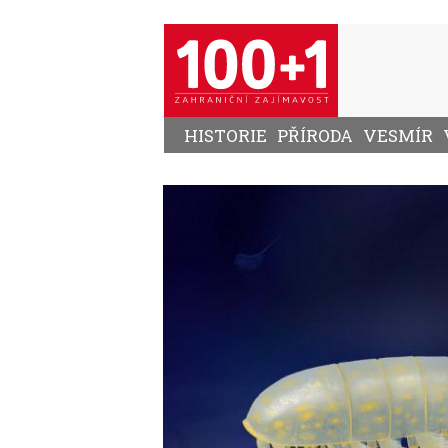
Přejít
k
hlavnímu
obsahu
HISTORIE
PŘÍRODA
VESMÍR
Image