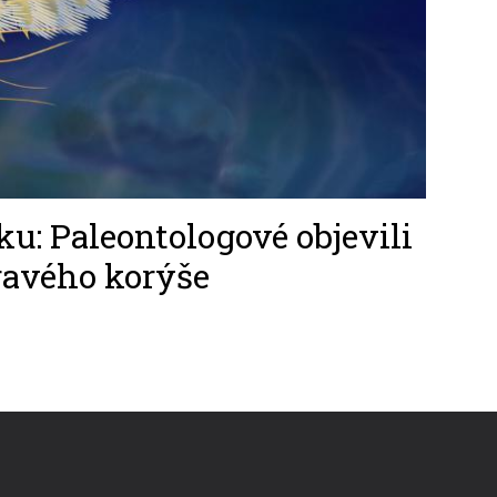
ku: Paleontologové objevili
dravého korýše