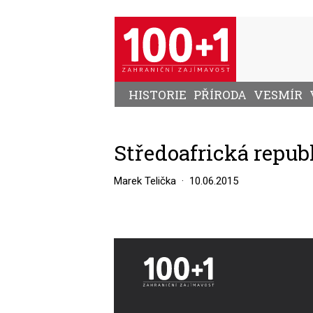
Přejít
k
hlavnímu
obsahu
HISTORIE
PŘÍRODA
VESMÍR
Středoafrická repub
Marek Telička
10.06.2015