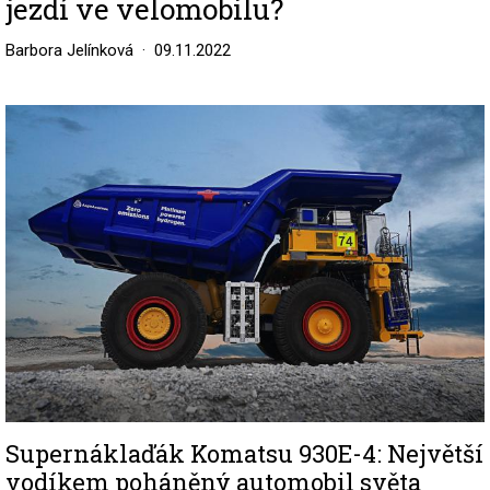
jezdí ve velomobilu?
Barbora Jelínková
09.11.2022
Image
Supernáklaďák Komatsu 930E-4: Největší
vodíkem poháněný automobil světa