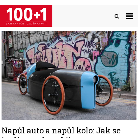
Přejít
k
hlavnímu
obsahu
Image
Napůl auto a napůl kolo: Jak se