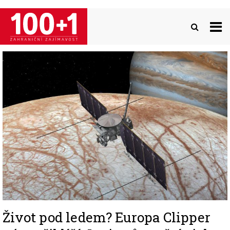
Přejít
k
hlavnímu
obsahu
Image
Život pod ledem? Europa Clipper