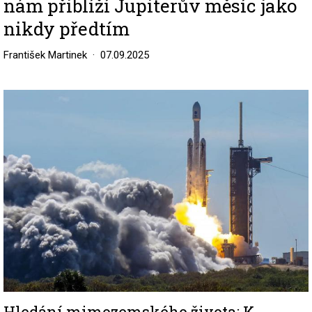
nám přiblíží Jupiterův měsíc jako
nikdy předtím
František Martinek
07.09.2025
Image
Hledání mimozemského života: K