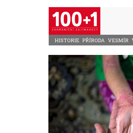
Přejít
k
hlavnímu
obsahu
HISTORIE
PŘÍRODA
VESMÍR
Image