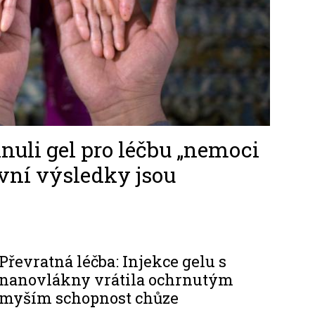
nuli gel pro léčbu „nemoci
rvní výsledky jsou
Převratná léčba: Injekce gelu s
nanovlákny vrátila ochrnutým
myším schopnost chůze