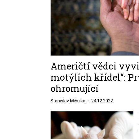
Američtí vědci vyvi
motýlích křídel“: P
ohromující
Stanislav Mihulka
24.12.2022
Image