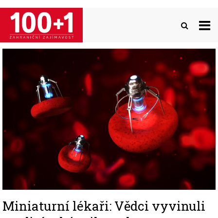
Přejít
k
hlavnímu
obsahu
Image
Miniaturní lékaři: Vědci vyvinuli