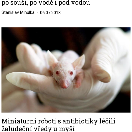
po souši, po vodě i pod vodou
Stanislav Mihulka
06.07.2018
Image
Miniaturní roboti s antibiotiky léčili
žaludeční vředy u myší