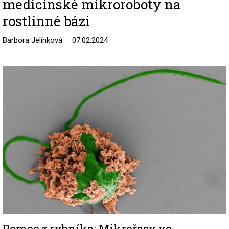
medicínské mikroroboty na
rostlinné bázi
Barbora Jelínková
07.02.2024
Image
Pomoc z rybníka: Mikrořasy ve