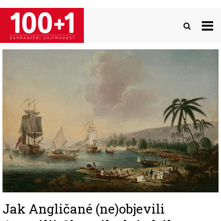
Přejít
k
hlavnímu
obsahu
Image
Jak Angličané (ne)objevili