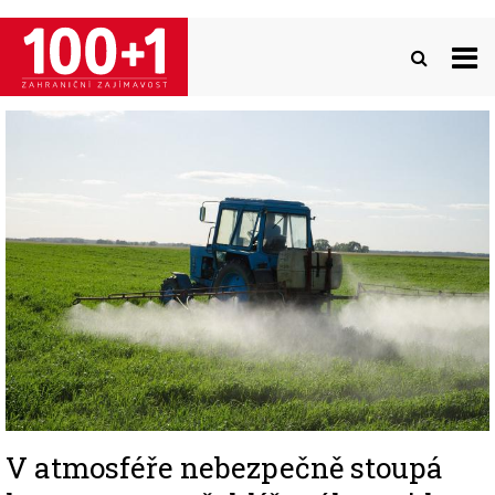
Přejít
k
hlavnímu
obsahu
Image
V atmosféře nebezpečně stoupá