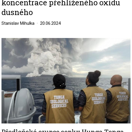
koncentrace přehlíženého oxidu
dusného
Stanislav Mihulka
20.06.2024
Image
Předloňská erupce sopky Hunga Tonga