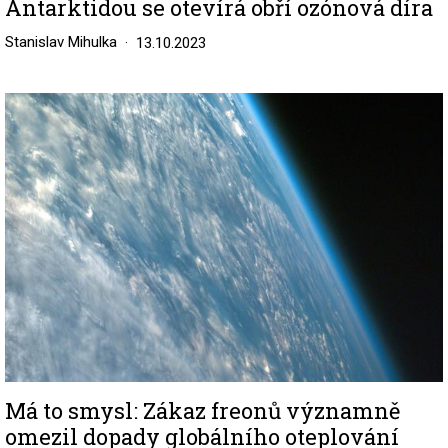
Antarktidou se otevírá obří ozónová díra
Stanislav Mihulka
13.10.2023
Image
Má to smysl: Zákaz freonů významně
omezil dopady globálního oteplování