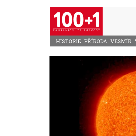
Přejít
k
hlavnímu
obsahu
HISTORIE
PŘÍRODA
VESMÍR
Image