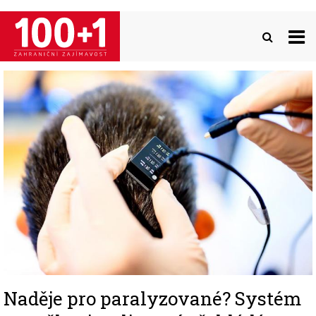
Přejít
k
hlavnímu
obsahu
Image
Naděje pro paralyzované? Systém