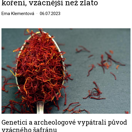
koření, vzácnější než zlato
Ema Klementová
06.07.2023
Image
Genetici a archeologové vypátrali původ
vzácného šafránu