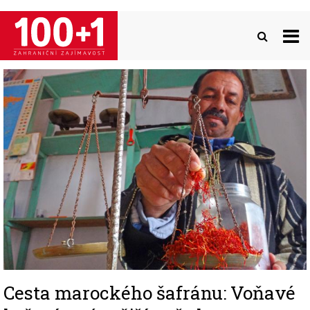
Přejít
k
hlavnímu
obsahu
Image
Cesta marockého šafránu: Voňavé