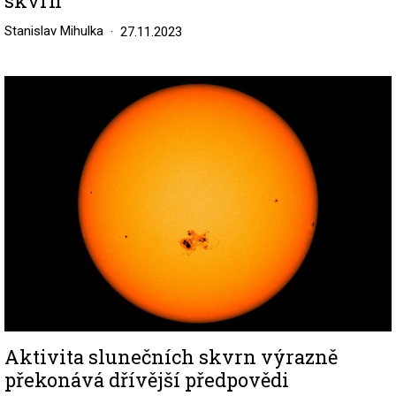
skvrn
Stanislav Mihulka
27.11.2023
Image
Aktivita slunečních skvrn výrazně
překonává dřívější předpovědi