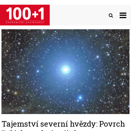
Přejít
k
hlavnímu
obsahu
Image
Tajemství severní hvězdy: Povrch