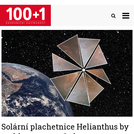
Přejít
k
hlavnímu
obsahu
Image
Solární plachetnice Helianthus by