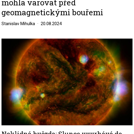
mohla varovat před
geomagnetickými bouřemi
Stanislav Mihulka
20.08.2024
Image
Neklidná hvězda: Slunce vyvrhává do