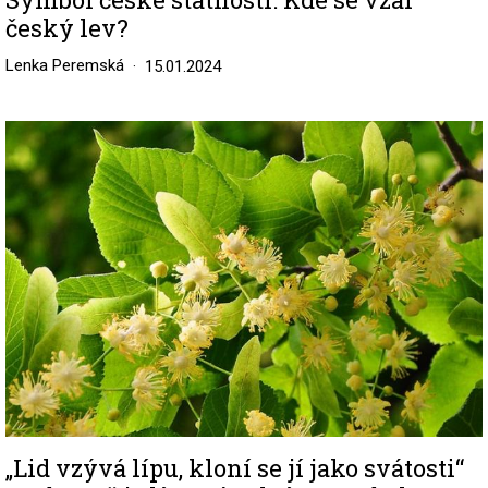
český lev?
Lenka Peremská
15.01.2024
Image
„Lid vzývá lípu, kloní se jí jako svátosti“