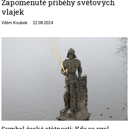
Zapomenuté příběhy světových
vlajek
Vilém Koubek
22.08.2024
Image
Symbol české státnosti: Kde se vzal