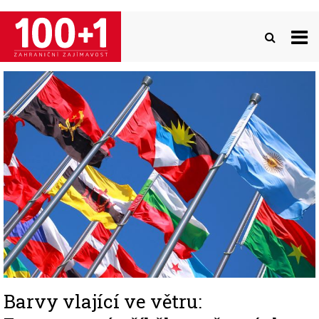
Přejít
k
hlavnímu
obsahu
Image
Barvy vlající ve větru: