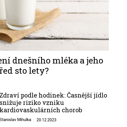
žení dnešního mléka a jeho
řed sto lety?
Zdraví podle hodinek: Časnější jídlo
snižuje riziko vzniku
kardiovaskulárních chorob
Stanislav Mihulka
20.12.2023