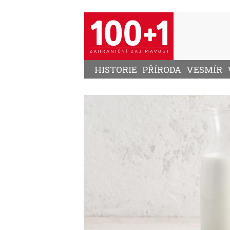
Přejít
k
hlavnímu
obsahu
HISTORIE
PŘÍRODA
VESMÍR
Image