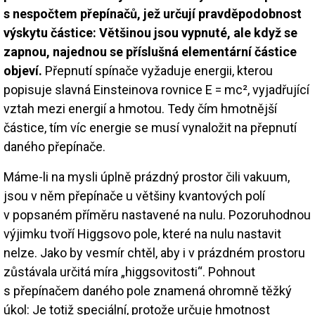
s nespočtem přepínačů, jež určují pravděpodobnost
výskytu částice: Většinou jsou vypnuté, ale když se
zapnou, najednou se příslušná elementární částice
objeví.
Přepnutí spínače vyžaduje energii, kterou
popisuje slavná Einsteinova rovnice E = mc², vyjadřující
vztah mezi energií a hmotou. Tedy čím hmotnější
částice, tím víc energie se musí vynaložit na přepnutí
daného přepínače.
Máme-li na mysli úplně prázdný prostor čili vakuum,
jsou v něm přepínače u většiny kvantových polí
v popsaném příměru nastavené na nulu. Pozoruhodnou
výjimku tvoří Higgsovo pole, které na nulu nastavit
nelze. Jako by vesmír chtěl, aby i v prázdném prostoru
zůstávala určitá míra „higgsovitosti“. Pohnout
s přepínačem daného pole znamená ohromně těžký
úkol: Je totiž speciální, protože určuje hmotnost