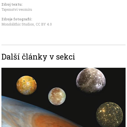
Zdroj textu:
Tajemství vesmíru
Zdroje fotografii:
Mondolithic Studios
,
CC BY 4.0
Další články v sekci
Image