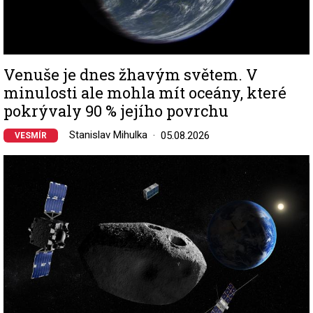
Venuše je dnes žhavým světem. V
minulosti ale mohla mít oceány, které
pokrývaly 90 % jejího povrchu
Stanislav Mihulka
05.08.2026
VESMÍR
Image