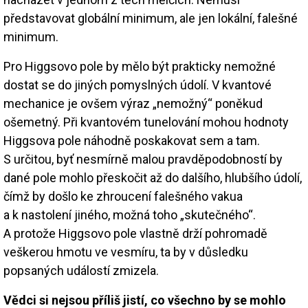
představovat globální minimum, ale jen lokální, falešné
minimum.
Pro Higgsovo pole by mělo být prakticky nemožné
dostat se do jiných pomyslných údolí. V kvantové
mechanice je ovšem výraz „nemožný“ poněkud
ošemetný. Při kvantovém tunelování mohou hodnoty
Higgsova pole náhodně poskakovat sem a tam.
S určitou, byť nesmírně malou pravděpodobností by
dané pole mohlo přeskočit až do dalšího, hlubšího údolí,
čímž by došlo ke zhroucení falešného vakua
a k nastolení jiného, možná toho „skutečného“.
A protože Higgsovo pole vlastně drží pohromadě
veškerou hmotu ve vesmíru, ta by v důsledku
popsaných událostí zmizela.
Vědci si nejsou příliš jistí, co všechno by se mohlo