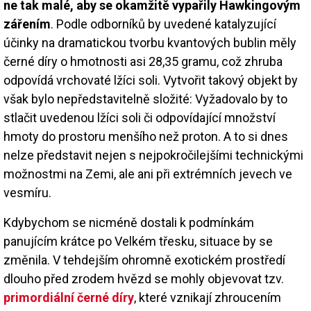
ne tak malé, aby se okamžitě vypařily Hawkingovým
zářením
. Podle odborníků by uvedené katalyzující
účinky na dramatickou tvorbu kvantových bublin měly
černé díry o hmotnosti asi 28,35 gramu, což zhruba
odpovídá vrchovaté lžíci soli. Vytvořit takový objekt by
však bylo nepředstavitelně složité: Vyžadovalo by to
stlačit uvedenou lžíci soli či odpovídající množství
hmoty do prostoru menšího než proton. A to si dnes
nelze představit nejen s nejpokročilejšími technickými
možnostmi na Zemi, ale ani při extrémních jevech ve
vesmíru.
Kdybychom se nicméně dostali k podmínkám
panujícím krátce po Velkém třesku, situace by se
změnila. V tehdejším ohromně exotickém prostředí
dlouho před zrodem hvězd se mohly objevovat tzv.
primordiální černé díry
, které vznikají zhroucením