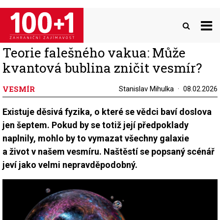
Přejít
k
hlavnímu
obsahu
Teorie falešného vakua: Může
kvantová bublina zničit vesmír?
VESMÍR
Stanislav Mihulka
08.02.2026
Existuje děsivá fyzika, o které se vědci baví doslova
jen šeptem. Pokud by se totiž její předpoklady
naplnily, mohlo by to vymazat všechny galaxie
a život v našem vesmíru. Naštěstí se popsaný scénář
jeví jako velmi nepravděpodobný.