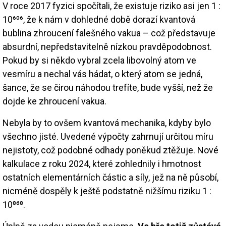
V roce 2017 fyzici spočítali, že existuje riziko asi jen 1 :
10⁶⁰⁶, že k nám v dohledné době dorazí kvantová
bublina zhroucení falešného vakua – což představuje
absurdní, nepředstavitelně nízkou pravděpodobnost.
Pokud by si někdo vybral zcela libovolný atom ve
vesmíru a nechal vás hádat, o který atom se jedná,
šance, že se čirou náhodou trefíte, bude vyšší, než že
dojde ke zhroucení vakua.
Nebyla by to ovšem kvantová mechanika, kdyby bylo
všechno jisté. Uvedené výpočty zahrnují určitou míru
nejistoty, což podobné odhady poněkud ztěžuje. Nové
kalkulace z roku 2024, které zohlednily i hmotnost
ostatních elementárních částic a síly, jež na ně působí,
nicméně dospěly k ještě podstatně nižšímu riziku 1 :
10⁸⁶⁸.