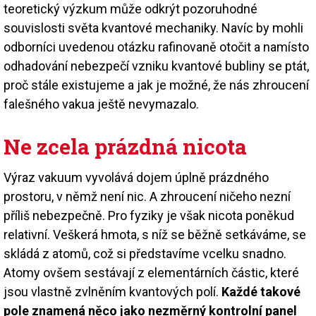
teoretický výzkum může odkrýt pozoruhodné
souvislosti světa kvantové mechaniky. Navíc by mohli
odborníci uvedenou otázku rafinovaně otočit a namísto
odhadování nebezpečí vzniku kvantové bubliny se ptát,
proč stále existujeme a jak je možné, že nás zhroucení
falešného vakua ještě nevymazalo.
Ne zcela prázdná nicota
Výraz vakuum vyvolává dojem úplně prázdného
prostoru, v němž není nic. A zhroucení ničeho nezní
příliš nebezpečně. Pro fyziky je však nicota poněkud
relativní. Veškerá hmota, s níž se běžně setkáváme, se
skládá z atomů, což si představíme vcelku snadno.
Atomy ovšem sestávají z elementárních částic, které
jsou vlastně zvlněním kvantových polí.
Každé takové
pole znamená něco jako nezměrný kontrolní panel