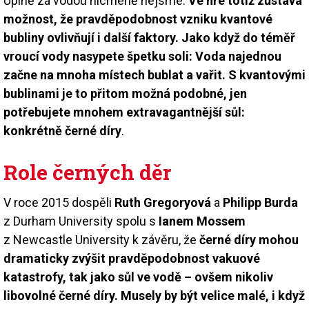
Úplně za vodou nicméně nejsme.
Ve hře totiž zůstává
možnost, že pravděpodobnost vzniku kvantové
bubliny ovlivňují i další faktory. Jako když do téměř
vroucí vody nasypete špetku soli: Voda najednou
začne na mnoha místech bublat a vařit. S kvantovými
bublinami je to přitom možná podobné, jen
potřebujete mnohem extravagantnější sůl:
konkrétně černé díry
.
Role černých děr
V roce 2015 dospěli
Ruth Gregoryová
a
Philipp Burda
z Durham University spolu s
Ianem Mossem
z Newcastle University k závěru, že
černé díry mohou
dramaticky zvýšit pravděpodobnost vakuo­vé
katastrofy, tak jako sůl ve vodě – ovšem nikoliv
libovolné černé díry. Musely by být velice malé, i když