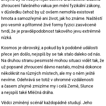
zhroucení falešného vakua jen mění fyzikální zákony,
v důsledku čehož by už ovšem nemohla existovat
hmota a samozřejmě ani život, jak ho známe. Naštěstí
pro vesmír a přítomné živé formy fyzici zasvěceně
tvrdí, že je pravděpodobnost takového jevu extrémně
nízká.
Kosmos je obrovský, a pokud by k podobné události
přece jen došlo, nejspíš by se tak stalo daleko od nás.
Na druhou stranu pesimisté mohou situaci vidět tak, že
už popsané zhroucení dávno nastalo, možná dokonce
několikrát na různých místech, ale my o něm ještě
nevíme. Odehrává se totiž v ohromné vzdálenosti
a časem zřejmě zmizíme my i celá Země, Slunce
a nejspíš také Mléčná dráha.
Vědci zmíněný scénář každopádně studují. Jeho