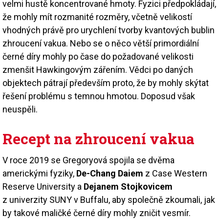
velmi hustě koncentrované hmoty. Fyzici předpokládají,
že mohly mít rozmanité rozměry, včetně velikostí
vhodných právě pro urychlení tvorby kvantových bublin
zhroucení vakua. Nebo se o něco větší primordiální
černé díry mohly po čase do požadované velikosti
zmenšit Hawkingovým zářením. Vědci po daných
objektech pátrají především proto, že by mohly skýtat
řešení problému s temnou hmotou. Doposud však
neuspěli.
Recept na zhroucení vakua
V roce 2019 se Gregoryová spojila se dvěma
americkými fyziky,
De-Chang Daiem
z Case Western
Reserve University a
Dejanem Stojkovicem
z univerzity SUNY v Buffalu, aby společně zkoumali, jak
by takové maličké černé díry mohly zničit vesmír.