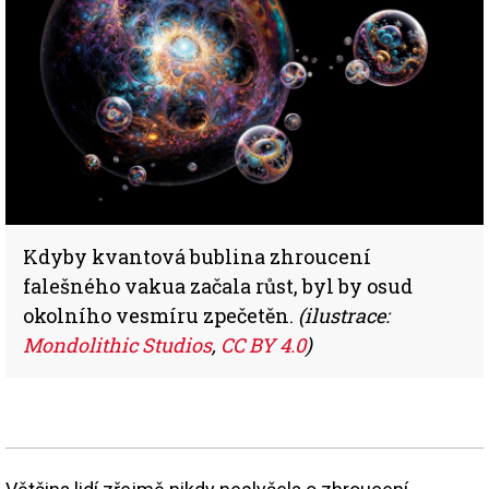
Kdyby kvantová bublina zhroucení
falešného vakua začala růst, byl by osud
okolního vesmíru zpečetěn.
(ilustrace:
Mondolithic Studios
,
CC BY 4.0
)