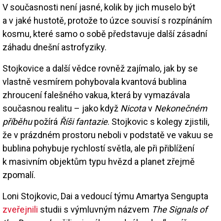
V současnosti není jasné, kolik by jich muselo být
a v jaké hustotě, protože to úzce souvisí s rozpínáním
kosmu, které samo o sobě představuje další zásadní
záhadu dnešní astrofyziky.
Stojkovice a další vědce rovněž zajímalo, jak by se
vlastně vesmírem pohybovala kvantová bublina
zhroucení falešného vakua, která by vymazávala
současnou realitu – jako když
Nicota
v
Nekonečném
příběhu
požírá
Říši fantazie
. Stojkovic s kolegy zjistili,
že v prázdném prostoru neboli v podstatě ve vakuu se
bublina pohybuje rychlostí světla, ale při přiblížení
k masivním objektům typu hvězd a planet zřejmě
zpomalí.
Loni Stojkovic, Dai a vedoucí týmu Amartya Sengupta
zveřejnili
studii s výmluvným názvem
The Signals of