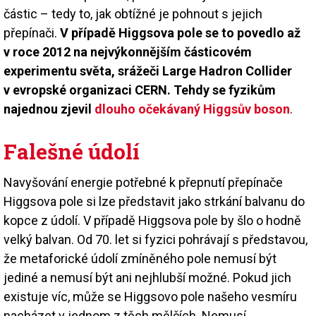
částic – tedy to, jak obtížné je pohnout s jejich
přepínači.
V případě Higgsova pole se to povedlo až
v roce 2012 na nejvýkonnějším částicovém
experimentu světa, srážeči Large Hadron Collider
v evropské organizaci CERN. Tehdy se fyzikům
najednou zjevil
dlouho očekávaný Higgsův boson
.
Falešné údolí
Navyšování energie potřebné k přepnutí přepínače
Higgsova pole si lze představit jako strkání balvanu do
kopce z údolí. V případě Higgsova pole by šlo o hodně
velký balvan. Od 70. let si fyzici pohrávají s představou,
že metaforické údolí zmíněného pole nemusí být
jediné a nemusí být ani nejhlubší možné. Pokud jich
existuje víc, může se Higgsovo pole našeho vesmíru
nacházet v jednom z těch mělčích. Nemusí