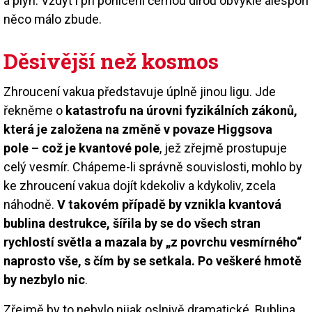
a plyn. Vždyť i při pohlcení černou dírou obvykle alespoň
něco málo zbude.
Děsivější než kosmos
Zhroucení vakua představuje úplně jinou ligu. Jde
řekněme o
katastrofu na úrovni fyzikálních zákonů,
která je založena na změně v povaze Higgsova
pole – což je kvantové pole
, jež zřejmě prostupuje
celý vesmír. Chápeme-li správně souvislosti, mohlo by
ke zhroucení vakua dojít kdekoliv a kdykoliv, zcela
náhodně.
V takovém případě by vznikla kvantová
bublina destrukce, šířila by se do všech stran
rychlostí světla a mazala by „z povrchu vesmírného“
naprosto vše, s čím by se setkala. Po veškeré hmotě
by nezbylo nic
.
Zřejmě by to nebylo nijak oslnivě dramatické. Bublina