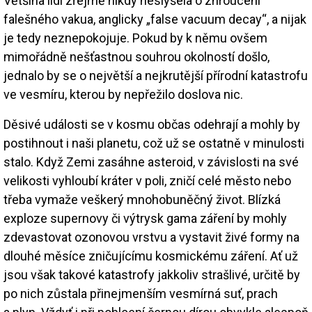
Většina lidí zřejmě nikdy neslyšela o zhroucení
falešného vakua, anglicky „false vacuum decay“, a nijak
je tedy neznepokojuje. Pokud by k němu ovšem
mimořádně nešťastnou souhrou okolností došlo,
jednalo by se o největší a nejkrutější přírodní katastrofu
ve vesmíru, kterou by nepřežilo doslova nic.
Děsivé události se v kosmu občas odehrají a mohly by
postihnout i naši planetu, což už se ostatně v minulosti
stalo. Když Zemi zasáhne asteroid, v závislosti na své
velikosti vyhloubí kráter v poli, zničí celé město nebo
třeba vymaže veškerý mnohobuněčný život. Blízká
exploze supernovy či výtrysk gama záření by mohly
zdevastovat ozonovou vrstvu a vystavit živé formy na
dlouhé měsíce zničujícímu kosmickému záření. Ať už
jsou však takové katastrofy jakkoliv strašlivé, určitě by
po nich zůstala přinejmenším vesmírná suť, prach