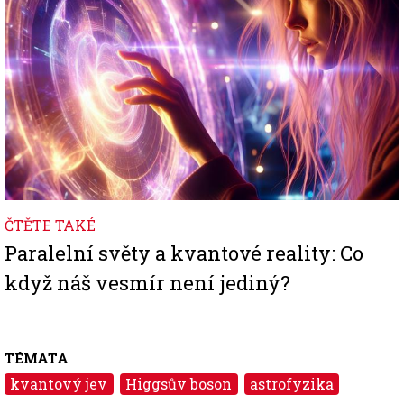
ČTĚTE TAKÉ
Paralelní světy a kvantové reality: Co
když náš vesmír není jediný?
TÉMATA
kvantový jev
Higgsův boson
astrofyzika