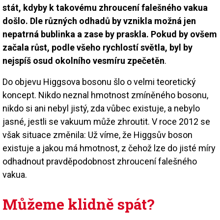
stát, kdyby k takovému zhroucení falešného vakua
došlo. Dle různých odhadů by vznikla možná jen
nepatrná bublinka a zase by praskla. Pokud by ovšem
začala růst, podle všeho rychlostí světla, byl by
nejspíš osud okolního vesmíru zpečetěn
.
Do objevu Higgsova bosonu šlo o velmi teo­retický
koncept. Nikdo neznal hmotnost zmíněného bosonu,
nikdo si ani nebyl jistý, zda vůbec existuje, a nebylo
jasné, jestli se vakuum může zhroutit. V roce 2012 se
však situace změnila: Už víme, že Higgsův boson
existuje a jakou má hmotnost, z čehož lze do jisté míry
odhadnout pravděpodobnost zhroucení falešného
vakua.
Můžeme klidně spát?