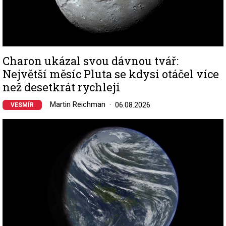
Charon ukázal svou dávnou tvář:
Největší měsíc Pluta se kdysi otáčel více
než desetkrát rychleji
Martin Reichman
06.08.2026
VESMÍR
Image