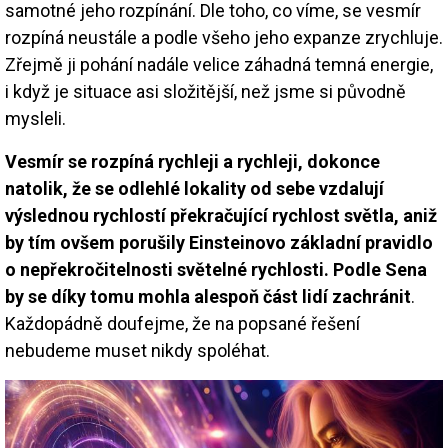
samotné jeho rozpínání. Dle toho, co víme, se vesmír
rozpíná neustále a podle všeho jeho expanze zrychluje.
Zřejmě ji pohání nadále velice záhadná temná energie,
i když je situace asi složitější, než jsme si původně
mysleli.
Vesmír se rozpíná rychleji a rychleji, dokonce
natolik, že se odlehlé lokality od sebe vzdalují
výslednou rychlostí překračující rychlost světla, aniž
by tím ovšem porušily Einsteinovo základní pravidlo
o nepřekročitelnosti světelné rychlosti. Podle Sena
by se díky tomu mohla alespoň část lidí zachránit
.
Každopádně doufejme, že na popsané řešení
nebudeme muset nikdy spoléhat.
Image