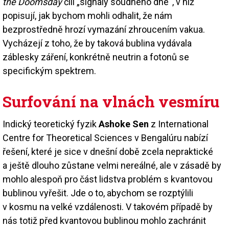
the Doomsday
čili „signály soudného dne“, v níž
popisují, jak bychom mohli odhalit, že nám
bezprostředně hrozí vymazání zhroucením vakua.
Vycházejí z toho, že by taková bublina vydávala
záblesky záření, konkrétně neutrin a fotonů se
specifickým spektrem.
Surfování na vlnách vesmíru
Indický teoretický fyzik
Ashoke Sen
z International
Centre for Theoretical Sciences v Bengalúru nabízí
řešení, které je sice v dnešní době zcela nepraktické
a ještě dlouho zůstane velmi nereálné, ale v zásadě by
mohlo alespoň pro část lidstva problém s kvantovou
bublinou vyřešit. Jde o to, abychom se rozptýlili
v kosmu na velké vzdálenosti. V takovém případě by
nás totiž před kvantovou bublinou mohlo zachránit