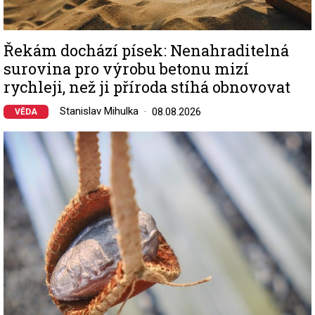
Řekám dochází písek: Nenahraditelná
surovina pro výrobu betonu mizí
rychleji, než ji příroda stíhá obnovovat
Stanislav Mihulka
08.08.2026
VĚDA
Image