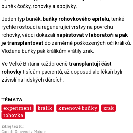
buněk čočky, rohovky a spojivky.
Jeden typ buněk,
buňky rohovkového epitelu
, tenké
rychle rostoucí a regenerující vrstvy na povrchu
rohovky, vědci dokázali
napěstovat v laboratoři a pak
je transplantovat
do záměrně poškozených očí králíků.
Vložené buňky pak králíkům vrátily zrak.
Ve Velké Británii každoročně
transplantují část
rohovky
tisícům pacientů, až doposud ale lékaři byli
závislí na lidských dárcích.
TÉMATA
experiment
králík
kmenové buňky
zrak
rohovka
Zdroj textu:
Cardiff University, Nature