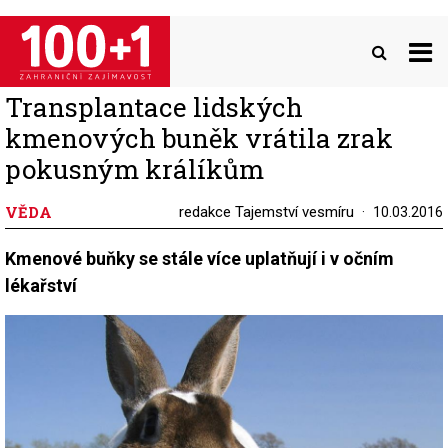
Přejít
k
hlavnímu
obsahu
Transplantace lidských
kmenových buněk vrátila zrak
pokusným králíkům
VĚDA
redakce Tajemství vesmíru
10.03.2016
Kmenové buňky se stále více uplatňují i v očním
lékařství