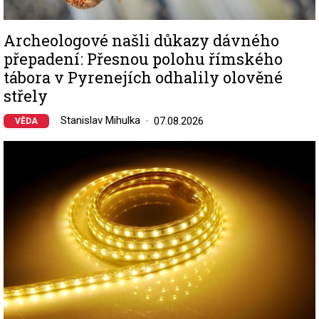
Archeologové našli důkazy dávného
přepadení: Přesnou polohu římského
tábora v Pyrenejích odhalily olověné
střely
Stanislav Mihulka
07.08.2026
VĚDA
Image