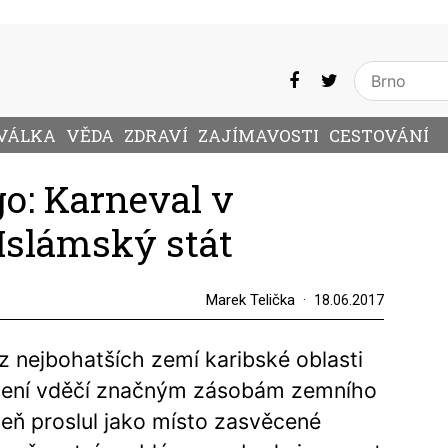
VÁLKA
VĚDA
ZDRAVÍ
ZAJÍMAVOSTI
CESTOVÁNÍ
go: Karneval v
 Islámský stát
Marek Telička
18.06.2017
z nejbohatších zemí karibské oblasti
vení vděčí značným zásobám zemního
oveň proslul jako místo zasvěcené