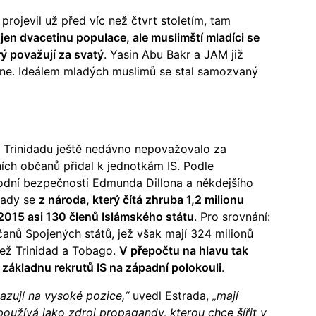
projevil už před víc než čtvrt stoletím, tam
jen dvacetinu populace, ale muslimští mladíci se
rý považují za svatý
. Yasin Abu Bakr a JAM již
táhne. Ideálem mladých muslimů se stal samozvaný
a Trinidadu ještě nedávno nepovažovalo za
ních občanů přidal k jednotkám IS. Podle
rodní bezpečnosti Edmunda Dillona a někdejšího
rady se
z národa, který čítá zhruba 1,2 milionu
2015 asi 130 členů Islámského státu
. Pro srovnání:
čanů Spojených států, jež však mají 324 milionů
než Trinidad a Tobago.
V přepočtu na hlavu tak
 základnu rekrutů IS na západní polokouli
.
sazují na vysoké pozice,“
uvedl Estrada,
„mají
 používá jako zdroj propagandy, kterou chce šířit v