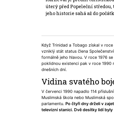
úterý před Popeleční středou,
jeho historie sahá až do počátku
Když Trinidad a Tobago získal v roce 
vzniklý stát status člena Společenství
formálně jeho hlavou. V roce 1976 se z
poklidnou existenci pak v roce 1990 
dnešních dní.
Vidina svatého boj
V červenci 1990 napadlo 114 přísluš
Muslimská škola nebo Muslimská spol
parlamentu.
Po čtyři dny drželi v zaj
televizní stanici. Dvě desítky lidí byl