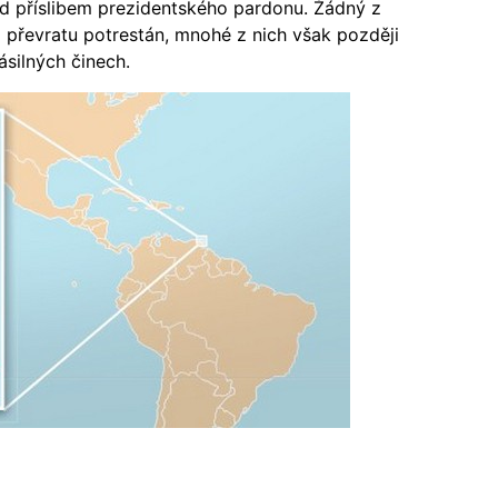
od příslibem prezidentského pardonu. Žádný z
a převratu potrestán, mnohé z nich však později
násilných činech.