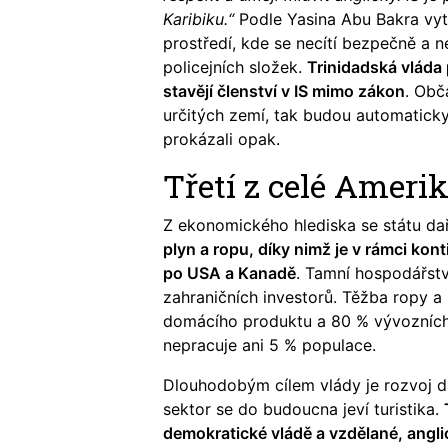
Karibiku.“
Podle Yasina Abu Bakra vy
prostředí, kde se necítí bezpečně a 
policejních složek.
Trinidadská vláda 
stavějí členství v IS mimo zákon
. Obč
určitých zemí, tak budou automaticky
prokázali opak.
Třetí z celé Ameri
Z ekonomického hlediska se státu da
plyn a ropu, díky nimž je v rámci kon
po USA a Kanadě
. Tamní hospodářstv
zahraničních investorů. Těžba ropy a
domácího produktu a 80 % vývozních
nepracuje ani 5 % populace.
Dlouhodobým cílem vlády je rozvoj da
sektor se do budoucna jeví turistika.
demokratické vládě a vzdělané, anglic