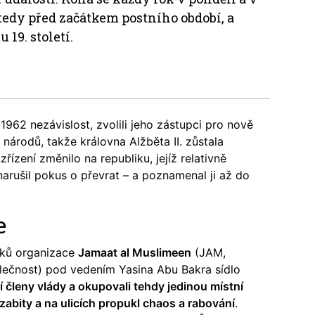
 tedy před začátkem postního období, a
Nábř
 19. století.
„špan
1962 nezávislost, zvolili jeho zástupci pro nově
 národů, takže královna Alžběta II. zůstala
řízení změnilo na republiku, jejíž relativně
narušil pokus o převrat – a poznamenal ji až do
e
níků organizace
Jamaat al Muslimeen
(JAM,
ečnost) pod vedením Yasina Abu Bakra sídlo
etí členy vlády a okupovali tehdy jedinou místní
y zabity a na ulicích propukl chaos a rabování
.