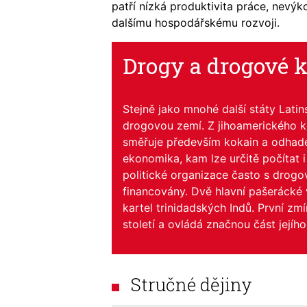
patří nízká produktivita práce, nevýko
dalšímu hospodářskému rozvoji.
Drogy a drogové k
Stejně jako mnohé další státy Latin
drogovou zemí. Z jihoamerického k
směřuje především kokain a odhad
ekonomika, kam lze určitě počítat 
politické organizace často s drogov
financovány. Dvě hlavní pašerácké 
kartel trinidadských Indů. První zm
století a ovládá značnou část jejího
Stručné dějiny