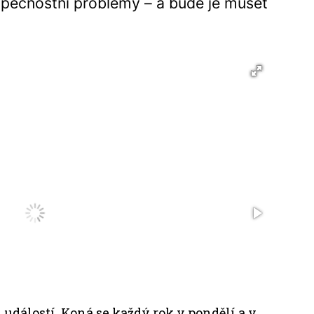
zpečnostní problémy – a bude je muset
 událostí. Koná se každý rok v pondělí a v