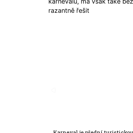
karnevalu, má však také be
razantně řešit
Karneval je přední turistickou