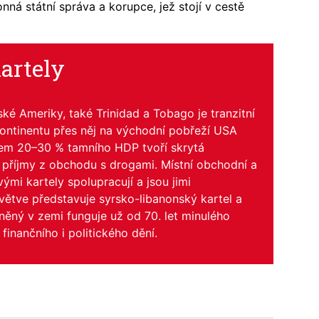
nná státní správa a korupce, jež stojí v cestě
artely
ské Ameriky, také Trinidad a Tobago je tranzitní
ontinentu přes něj na východní pobřeží USA
em 20–30 % tamního HDP tvoří skrytá
i příjmy z obchodu s drogami. Místní obchodní a
ými kartely spolupracují a jsou jimi
větve představuje syrsko-libanonský kartel a
íněný v zemi funguje už od 70. let minulého
 finančního i politického dění.