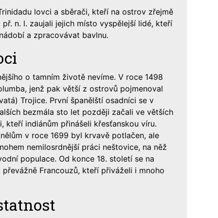
Trinidadu lovci a sběrači, kteří na ostrov zřejmě
. n. l. zaujali jejich místo vyspělejší lidé, kteří
 nádobí a zpracovávat bavlnu.
oci
tnějšího o tamním životě nevíme. V roce 1498
Kolumba, jenž pak větší z ostrovů pojmenoval
vatá) Trojice. První španělští osadníci se v
dalších bezmála sto let později začali ve větších
i, kteří indiánům přinášeli křesťanskou víru.
nělům v roce 1699 byl krvavě potlačen, ale
nohem nemilosrdnější práci neštovice, na něž
odní populace. Od konce 18. století se na
 převážně Francouzů, kteří přiváželi i mnoho
tatnost