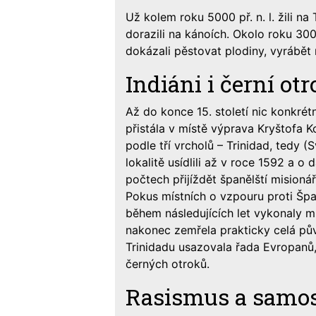
Už kolem roku 5000 př. n. l. žili na 
dorazili na kánoích. Okolo roku 300 př
dokázali pěstovat plodiny, vyrábět
Indiáni i černí otr
Až do konce 15. století nic konkré
přistála v místě výprava Kryštofa 
podle tří vrcholů – Trinidad, tedy (S
lokalitě usídlili až v roce 1592 a o 
počtech přijíždět španělští misionář
Pokus místních o vzpouru proti Špa
během následujících let vykonaly m
nakonec zemřela prakticky celá pův
Trinidadu usazovala řada Evropanů,
černých otroků.
Rasismus a samos