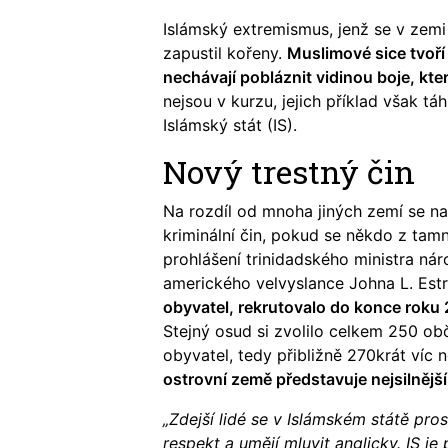
Islámský extremismus, jenž se v zemi 
zapustil kořeny.
Muslimové sice tvoří 
nechávají pobláznit vidinou boje, kte
nejsou v kurzu, jejich příklad však 
Islámský stát (IS).
Nový trestný čin
Na rozdíl od mnoha jiných zemí se n
kriminální čin, pokud se někdo z tam
prohlášení trinidadského ministra ná
amerického velvyslance Johna L. Est
obyvatel, rekrutovalo do konce roku 
Stejný osud si zvolilo celkem 250 ob
obyvatel, tedy přibližně 270krát víc 
ostrovní země představuje nejsilnější
„Zdejší lidé se v Islámském státě pro
respekt a umějí mluvit anglicky. IS je