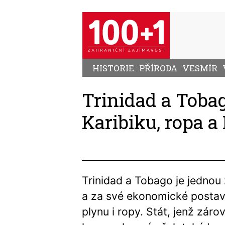
Přejít
k
hlavnímu
obsahu
HISTORIE
PŘÍRODA
VESMÍR
Trinidad a Toba
Karibiku, ropa a
Trinidad a Tobago je jednou 
a za své ekonomické posta
plynu i ropy. Stát, jenž zár