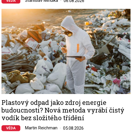
Stanislav Mihulka
06.08.2026
VĚDA
Image
Plastový odpad jako zdroj energie
budoucnosti? Nová metoda vyrábí čistý
vodík bez složitého třídění
Martin Reichman
05.08.2026
VĚDA