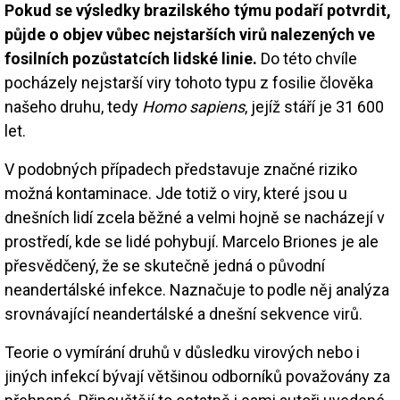
Pokud se výsledky brazilského týmu podaří potvrdit,
půjde o objev vůbec nejstarších virů nalezených ve
fosilních pozůstatcích lidské linie.
Do této chvíle
pocházely nejstarší viry tohoto typu z fosilie člověka
našeho druhu, tedy
Homo sapiens
, jejíž stáří je 31 600
let.
V podobných případech představuje značné riziko
možná kontaminace. Jde totiž o viry, které jsou u
dnešních lidí zcela běžné a velmi hojně se nacházejí v
prostředí, kde se lidé pohybují. Marcelo Briones je ale
přesvědčený, že se skutečně jedná o původní
neandertálské infekce. Naznačuje to podle něj analýza
srovnávající neandertálské a dnešní sekvence virů.
Teorie o vymírání druhů v důsledku virových nebo i
jiných infekcí bývají většinou odborníků považovány za