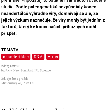
přehnané. Připouštějí to ostatně i sami autoři uvedené
studie.
Podle paleogenetiků nezpůsobily konec
neandertálců výhradně viry, domnívají se ale, že
jejich výzkum naznačuje, že viry mohly být jedním z
faktorů, který ke konci našich příbuzných mohl
přispět.
TÉMATA
neandertálec
DNA
virus
Zdroj textu:
bioRxiv
,
New Scientist
,
IFL Science
Zdroje fotografii:
Midjourney AI,
PDM 1.0