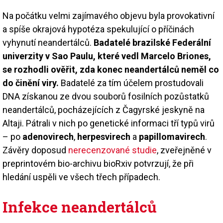
Na počátku velmi zajímavého objevu byla provokativní
a spíše okrajová hypotéza spekulující o příčinách
vyhynutí neandertálců.
Badatelé brazilské Federální
univerzity v Sao Paulu, které vedl Marcelo Briones,
se rozhodli ověřit, zda konec neandertálců neměl co
do činění viry.
Badatelé za tím účelem prostudovali
DNA získanou ze dvou souborů fosilních pozůstatků
neandertálců, pocházejících z Čagyrské jeskyně na
Altaji. Pátrali v nich po genetické informaci tří typů virů
– po
adenovirech
,
herpesvirech
a
papillomavirech
.
Závěry doposud
nerecenzované studie
, zveřejněné v
preprintovém bio-archivu bioRxiv potvrzují, že při
hledání uspěli ve všech třech případech.
Infekce neandertálců