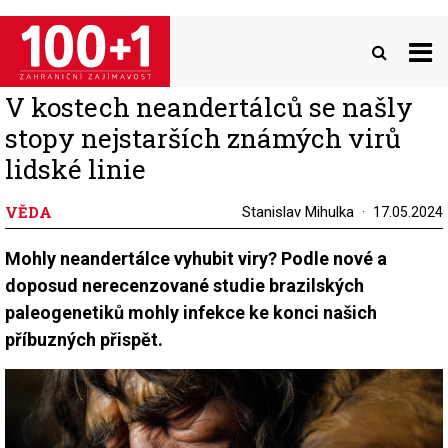
Přejít
k
hlavnímu
obsahu
V kostech neandertálců se našly
stopy nejstarších známých virů
lidské linie
VĚDA
Stanislav Mihulka
17.05.2024
Mohly neandertálce vyhubit viry? Podle nové a
doposud nerecenzované studie brazilských
paleogenetiků mohly infekce ke konci našich
příbuzných přispět.