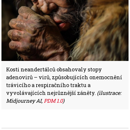
Kosti neandertálců obsahovaly stopy
adenovirů – virů, způsobujících onemocnění
trávicího a respiračního traktu a
vyvolávajících nejrůznější záněty.
(ilustrace:
Midjourney AI,
PDM 1.0
)