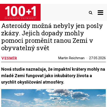
Přejít
k
hlavnímu
obsahu
Asteroidy možná nebyly jen posly
zkázy. Jejich dopady mohly
pomoci proměnit ranou Zemi v
obyvatelný svět
VESMÍR
Martin Reichman
27.05.2026
Nová studie naznačuje, že impaktní krátery mohly na
mladé Zemi fungovat jako inkubátory života a
urychlit okysličování atmosféry.