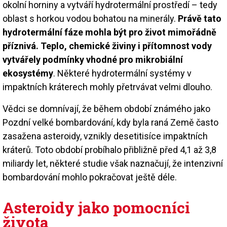
okolní horniny a vytváří hydrotermální prostředí – tedy
oblast s horkou vodou bohatou na minerály.
Právě tato
hydrotermální fáze mohla být pro život mimořádně
příznivá. Teplo, chemické živiny i přítomnost vody
vytvářely podmínky vhodné pro mikrobiální
ekosystémy
. Některé hydrotermální systémy v
impaktních kráterech mohly přetrvávat velmi dlouho.
Vědci se domnívají, že během období známého jako
Pozdní velké bombardování, kdy byla raná Země často
zasažena asteroidy, vznikly desetitisíce impaktních
kráterů. Toto období probíhalo přibližně před 4,1 až 3,8
miliardy let, některé studie však naznačují, že intenzivní
bombardování mohlo pokračovat ještě déle.
Asteroidy jako pomocníci
života