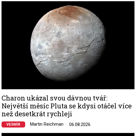
Image
Charon ukázal svou dávnou tvář:
Největší měsíc Pluta se kdysi otáčel více
než desetkrát rychleji
Martin Reichman
06.08.2026
VESMÍR