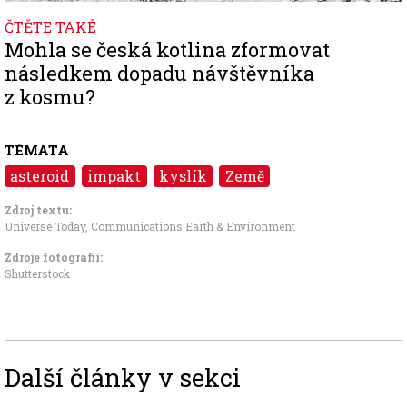
ČTĚTE TAKÉ
Mohla se česká kotlina zformovat
následkem dopadu návštěvníka
z kosmu?
TÉMATA
asteroid
impakt
kyslík
Země
Zdroj textu:
Universe Today
,
Communications Earth & Environment
Zdroje fotografii:
Shutterstock
Další články v sekci