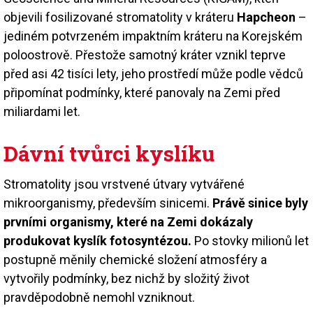
objevili fosilizované stromatolity v kráteru
Hapcheon
–
jediném potvrzeném impaktním kráteru na Korejském
poloostrově. Přestože samotný kráter vznikl teprve
před asi 42 tisíci lety, jeho prostředí může podle vědců
připomínat podmínky, které panovaly na Zemi před
miliardami let.
Dávní tvůrci kyslíku
Stromatolity jsou vrstvené útvary vytvářené
mikroorganismy, především sinicemi.
Právě sinice byly
prvními organismy, které na Zemi dokázaly
produkovat kyslík fotosyntézou.
Po stovky milionů let
postupně měnily chemické složení atmosféry a
vytvořily podmínky, bez nichž by složitý život
pravděpodobně nemohl vzniknout.