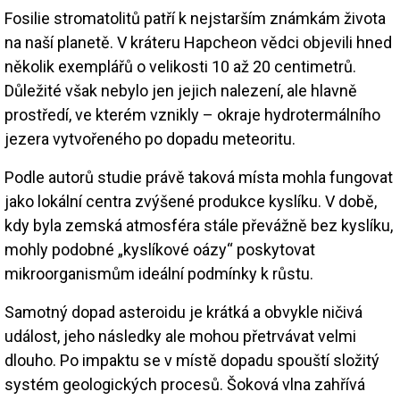
Fosilie stromatolitů patří k nejstarším známkám života
na naší planetě. V kráteru Hapcheon vědci objevili hned
několik exemplářů o velikosti 10 až 20 centimetrů.
Důležité však nebylo jen jejich nalezení, ale hlavně
prostředí, ve kterém vznikly – okraje hydrotermálního
jezera vytvořeného po dopadu meteoritu.
Podle autorů studie právě taková místa mohla fungovat
jako lokální centra zvýšené produkce kyslíku. V době,
kdy byla zemská atmosféra stále převážně bez kyslíku,
mohly podobné „kyslíkové oázy“ poskytovat
mikroorganismům ideální podmínky k růstu.
Samotný dopad asteroidu je krátká a obvykle ničivá
událost, jeho následky ale mohou přetrvávat velmi
dlouho. Po impaktu se v místě dopadu spouští složitý
systém geologických procesů. Šoková vlna zahřívá