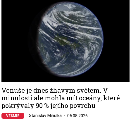
Image
Venuše je dnes žhavým světem. V
minulosti ale mohla mít oceány, které
pokrývaly 90 % jejího povrchu
Stanislav Mihulka
05.08.2026
VESMÍR