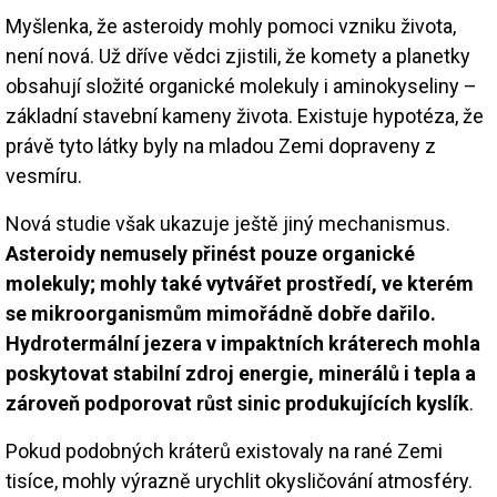
Myšlenka, že asteroidy mohly pomoci vzniku života,
není nová. Už dříve vědci zjistili, že komety a planetky
obsahují složité organické molekuly i aminokyseliny –
základní stavební kameny života. Existuje hypotéza, že
právě tyto látky byly na mladou Zemi dopraveny z
vesmíru.
Nová studie však ukazuje ještě jiný mechanismus.
Asteroidy nemusely přinést pouze organické
molekuly; mohly také vytvářet prostředí, ve kterém
se mikroorganismům mimořádně dobře dařilo.
Hydrotermální jezera v impaktních kráterech mohla
poskytovat stabilní zdroj energie, minerálů i tepla a
zároveň podporovat růst sinic produkujících kyslík
.
Pokud podobných kráterů existovaly na rané Zemi
tisíce, mohly výrazně urychlit okysličování atmosféry.