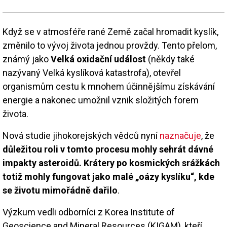
Když se v atmosféře rané Země začal hromadit kyslík,
změnilo to vývoj života jednou provždy. Tento přelom,
známý jako
Velká oxidační událost
(někdy také
nazývaný Velká kyslíková katastrofa), otevřel
organismům cestu k mnohem účinnějšímu získávání
energie a nakonec umožnil vznik složitých forem
života.
Nová studie jihokorejských vědců nyní
naznačuje
, že
důležitou roli v tomto procesu mohly sehrát dávné
impakty asteroidů. Krátery po kosmických srážkách
totiž mohly fungovat jako malé „oázy kyslíku“, kde
se životu mimořádně dařilo
.
Výzkum vedli odborníci z Korea Institute of
Geoscience and Mineral Resources (KIGAM), kteří