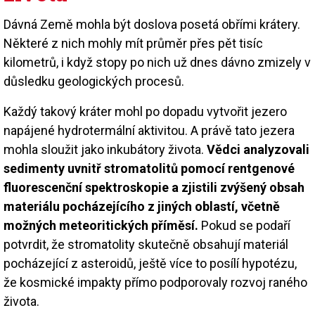
Dávná Země mohla být doslova posetá obřími krátery.
Některé z nich mohly mít průměr přes pět tisíc
kilometrů, i když stopy po nich už dnes dávno zmizely v
důsledku geologických procesů.
Každý takový kráter mohl po dopadu vytvořit jezero
napájené hydrotermální aktivitou. A právě tato jezera
mohla sloužit jako inkubátory života.
Vědci analyzovali
sedimenty uvnitř stromatolitů pomocí rentgenové
fluorescenční spektroskopie a zjistili zvýšený obsah
materiálu pocházejícího z jiných oblastí, včetně
možných meteoritických příměsí.
Pokud se podaří
potvrdit, že stromatolity skutečně obsahují materiál
pocházející z asteroidů, ještě více to posílí hypotézu,
že kosmické impakty přímo podporovaly rozvoj raného
života.