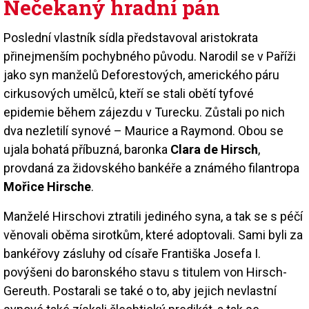
Nečekaný hradní pán
Poslední vlastník sídla představoval aristokrata
přinejmenším pochybného původu. Narodil se v Paříži
jako syn manželů Deforestových, amerického páru
cirkusových umělců, kteří se stali obětí tyfové
epidemie během zájezdu v Turecku. Zůstali po nich
dva nezletilí synové – Maurice a Raymond. Obou se
ujala bohatá příbuzná, baronka
Clara de Hirsch
,
provdaná za židovského bankéře a známého filantropa
Mořice Hirsche
.
Manželé Hirschovi ztratili jediného syna, a tak se s péčí
věnovali oběma sirotkům, které adoptovali. Sami byli za
bankéřovy zásluhy od císaře Františka Josefa I.
povýšeni do baronského stavu s titulem von Hirsch-
Gereuth. Postarali se také o to, aby jejich nevlastní