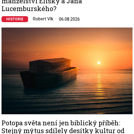
manželství Elišky a Jana
Lucemburského?
Robert Vlk
06.08.2026
HISTORIE
Image
Potopa světa není jen biblický příběh:
Stejný mýtus sdílely desítky kultur od