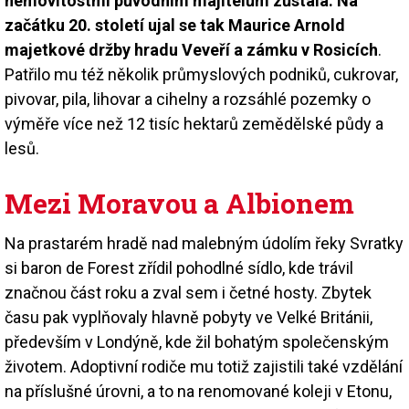
nemovitostmi původním majitelům zůstala. Na
začátku 20. století ujal se tak Maurice Arnold
majetkové držby hradu Veveří a zámku v Rosicích
.
Patřilo mu též několik průmyslových podniků, cukrovar,
pivovar, pila, lihovar a cihelny a rozsáhlé pozemky o
výměře více než 12 tisíc hektarů zemědělské půdy a
lesů.
Mezi Moravou a Albionem
Na prastarém hradě nad malebným údolím řeky Svratky
si baron de Forest zřídil pohodlné sídlo, kde trávil
značnou část roku a zval sem i četné hosty. Zbytek
času pak vyplňovaly hlavně pobyty ve Velké Británii,
především v Londýně, kde žil bohatým společenským
životem. Adoptivní rodiče mu totiž zajistili také vzdělání
na příslušné úrovni, a to na renomované koleji v Etonu,