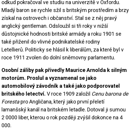
odkud pokračoval ve studiu na univerzitě v Oxfordu.
Mladý baron se rychle sžil s britským prostředím a brzy
získal na ostrovech i občanství. Stal se z něj pravý
anglický gentleman. Odsloužil si tři roky v nižší
důstojnické hodnosti britské armády a roku 1901 se
také přiženil do vlivné podnikatelské rodiny
Letellierů. Politicky se hlásil k liberálům, za které byl v
roce 1911 zvolen do dolní sněmovny parlamentu.
Osobní záliby pak přivedly Maurice Arnolda k silným
motorům. Proslul a vyznamenal se jako
automobilový závodník a také jako podporovatel
britského letectví.
V roce 1909 založil
Cenu barona de
Foresta
pro Angličana, který jako první přeletí
lamanšský kanál na britském letadle. Dotoval ji sumou
2 0000 liber, kterou o rok později zvýšil dokonce na 4
000.