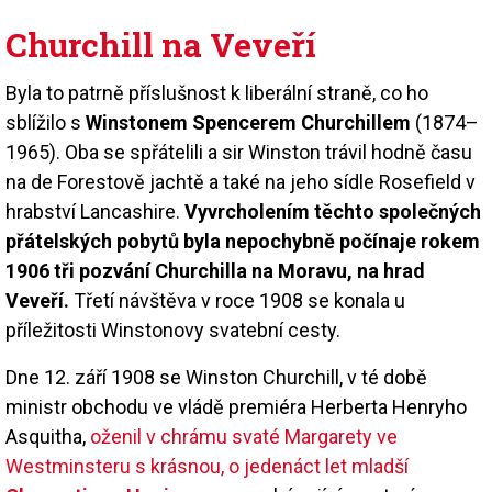
Churchill na Veveří
Byla to patrně příslušnost k liberální straně, co ho
sblížilo s
Winstonem Spencerem Churchillem
(1874–
1965). Oba se spřátelili a sir Winston trávil hodně času
na de Forestově jachtě a také na jeho sídle Rosefield v
hrabství Lancashire.
Vyvrcholením těchto společných
přátelských pobytů byla nepochybně počínaje rokem
1906 tři pozvání Churchilla na Moravu, na hrad
Veveří.
Třetí návštěva v roce 1908 se konala u
příležitosti Winstonovy svatební cesty.
Dne 12. září 1908 se Winston Churchill, v té době
ministr obchodu ve vládě premiéra Herberta Henryho
Asquitha,
oženil v chrámu svaté Margarety ve
Westminsteru s krásnou, o jedenáct let mladší