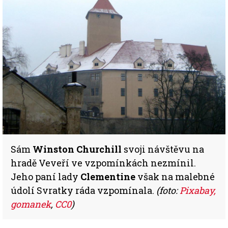
Sám
Winston Churchill
svoji návštěvu na
hradě Veveří ve vzpomínkách nezmínil.
Jeho paní lady
Clementine
však na malebné
údolí Svratky ráda vzpomínala.
(foto:
Pixabay,
gomanek
,
CC0
)