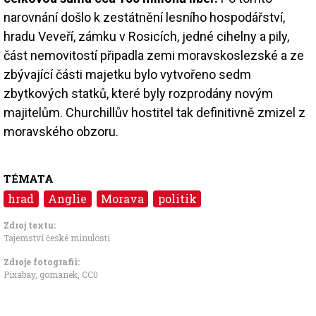
narovnání došlo k zestátnění lesního hospodářství,
hradu Veveří, zámku v Rosicích, jedné cihelny a pily,
část nemovitostí připadla zemi moravskoslezské a ze
zbývající části majetku bylo vytvořeno sedm
zbytkových statků, které byly rozprodány novým
majitelům. Churchillův hostitel tak definitivně zmizel z
moravského obzoru.
TÉMATA
hrad
Anglie
Morava
politik
Zdroj textu:
Tajemství české minulosti
Zdroje fotografii:
Pixabay, gomanek
,
CC0