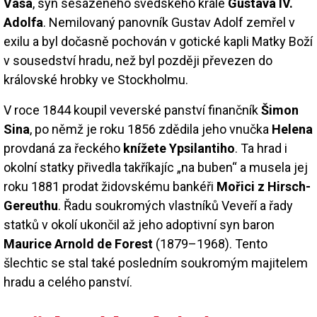
Vasa
, syn sesazeného švédského krále
Gustava IV.
Adolfa
. Nemilovaný panovník Gustav Adolf zemřel v
exilu a byl dočasně pochován v gotické kapli Matky Boží
v sousedství hradu, než byl později převezen do
královské hrobky ve Stockholmu.
V roce 1844 koupil veverské panství finančník
Šimon
Sina
, po němž je roku 1856 zdědila jeho vnučka
Helena
provdaná za řeckého
knížete Ypsilantiho
. Ta hrad i
okolní statky přivedla takříkajíc „na buben“ a musela jej
roku 1881 prodat židovskému bankéři
Mořici z Hirsch-
Gereuthu
. Řadu soukromých vlastníků Veveří a řady
statků v okolí ukončil až jeho adoptivní syn baron
Maurice Arnold de Forest
(1879–1968). Tento
šlechtic se stal také posledním soukromým majitelem
hradu a celého panství.