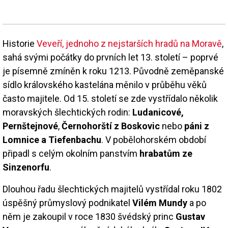
Historie
Veveří, jednoho z nejstarších hradů na Moravě
,
sahá svými počátky do prvních let 13. století – poprvé
je písemně zmíněn k roku 1213. Původně zeměpanské
sídlo královského kastelána měnilo v průběhu věků
často majitele. Od 15. století se zde vystřídalo několik
moravských šlechtických rodin:
Ludanicové,
Pernštejnové
,
Černohorští z Boskovic
nebo
páni z
Lomnice a Tiefenbachu
. V pobělohorském období
připadl s celým okolním panstvím
hrabatům ze
Sinzenorfu
.
Dlouhou řadu šlechtických majitelů vystřídal roku 1802
úspěšný průmyslový podnikatel
Vilém Mundy
a po
něm je zakoupil v roce 1830 švédský princ
Gustav