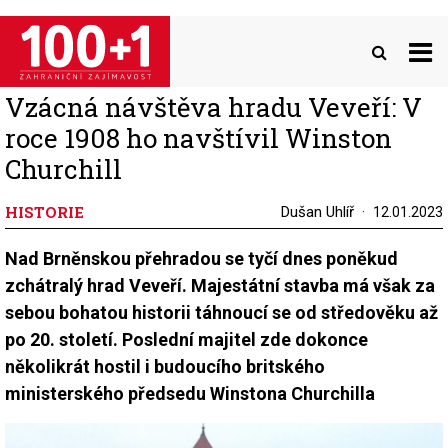
Přejít
k
hlavnímu
obsahu
Vzácná návštěva hradu Veveří: V
roce 1908 ho navštívil Winston
Churchill
HISTORIE
Dušan Uhlíř
12.01.2023
Nad Brněnskou přehradou se tyčí dnes poněkud
zchátralý hrad Veveří. Majestátní stavba má však za
sebou bohatou historii táhnoucí se od středověku až
po 20. století. Poslední majitel zde dokonce
několikrát hostil i budoucího britského
ministerského předsedu Winstona Churchilla