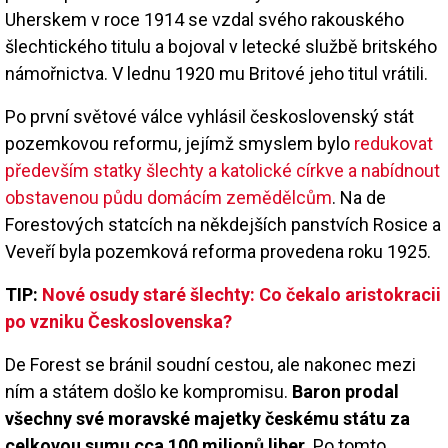
Uherskem v roce 1914 se vzdal svého rakouského
šlechtického titulu a bojoval v letecké službě britského
námořnictva. V lednu 1920 mu Britové jeho titul vrátili.
Po první světové válce vyhlásil československý stát
pozemkovou reformu, jejímž smyslem bylo
redukovat
především statky šlechty a katolické církve a nabídnout
obstavenou půdu domácím zemědělcům
. Na de
Forestových statcích na někdejších panstvích Rosice a
Veveří byla pozemková reforma provedena roku 1925.
TIP:
Nové osudy staré šlechty: Co čekalo aristokracii
po vzniku Československa?
De Forest se bránil soudní cestou, ale nakonec mezi
ním a státem došlo ke kompromisu.
Baron prodal
všechny své moravské majetky českému státu za
celkovou sumu cca 100 milionů liber.
Po tomto