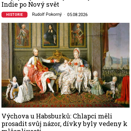
Indie po Nový svět
Rudolf Pokorný
05.08.2026
HISTORIE
Image
Výchova u Habsburků: Chlapci měli
prosadit svůj názor, dívky byly vedeny k