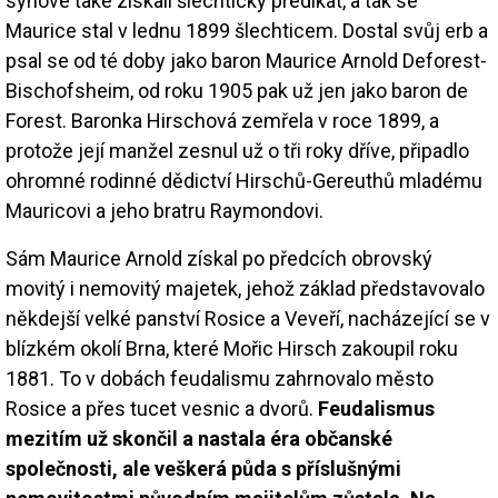
synové také získali šlechtický predikát, a tak se
Maurice stal v lednu 1899 šlechticem. Dostal svůj erb a
psal se od té doby jako baron Maurice Arnold Deforest-
Bischofsheim, od roku 1905 pak už jen jako baron de
Forest. Baronka Hirschová zemřela v roce 1899, a
protože její manžel zesnul už o tři roky dříve, připadlo
ohromné rodinné dědictví Hirschů-Gereuthů mladému
Mauricovi a jeho bratru Raymondovi.
Sám Maurice Arnold získal po předcích obrovský
movitý i nemovitý majetek, jehož základ představovalo
někdejší velké panství Rosice a Veveří, nacházející se v
blízkém okolí Brna, které Mořic Hirsch zakoupil roku
1881. To v dobách feudalismu zahrnovalo město
Rosice a přes tucet vesnic a dvorů.
Feudalismus
mezitím už skončil a nastala éra občanské
společnosti, ale veškerá půda s příslušnými