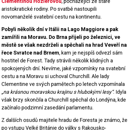
Clementinou Hozierovou
, pocházející ze staré
aristokratické rodiny. Po svatbě nastoupili
novomanželé svatební cestu na kontinentu.
Pobyli několik dní v Itálii na Lago Maggiore a pak
zamířili na Moravu. Do Brna přijeli po železnici, ve
městě se však nezdrželi a spěchali na hrad Veveří na
řece Svratce nad Brnem
, kam je nejspíš odvezl sám
hostitel de Forest. Tady strávili několik klidných a
spokojených dní. Nevíme, jaké vzpomínky na svatební
cestu a na Moravu si uchoval Churchill. Ale lady
Clementine ve svých pamětech po letech vzpomínala
„na krásnou moravskou krajinu s hlubokými lesy“
. Idyla
však brzy skončila a Churchill spěchal do Londýna, kde
začínalo podzimní zasedání parlamentu.
Z dalších osudů majitele hradu de Foresta je známo, že
po vstupu Velké Británie do války s Rakousko-