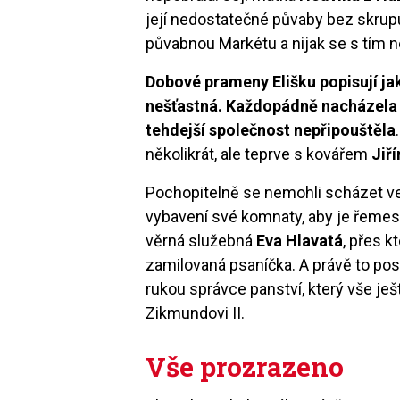
její nedostatečné půvaby bez skru
půvabnou Markétu a nijak se s tím ne
Dobové prameny Elišku popisují ja
nešťastná. Každopádně nacházela 
tehdejší společnost nepřipouštěla
několikrát, ale teprve s kovářem
Jiř
Pochopitelně se nemohli scházet ve
vybavení své komnaty, aby je řemesl
věrná služebná
Eva Hlavatá
, přes k
zamilovaná psaníčka. A právě to pos
rukou správce panství, který vše ješ
Zikmundovi II.
Vše prozrazeno