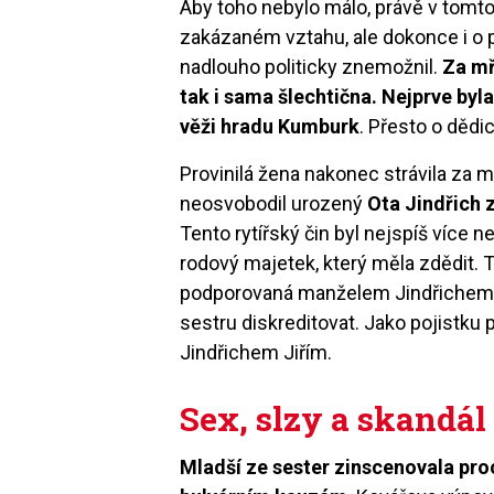
Aby toho nebylo málo, právě v tomto
zakázaném vztahu, ale dokonce i o p
nadlouho politicky znemožnil.
Za mř
tak i sama šlechtična. Nejprve byl
věži hradu Kumburk
. Přesto o dědic
Provinilá žena nakonec strávila za m
neosvobodil urozený
Ota Jindřich
Tento rytířský čin byl nejspíš více
rodový majetek, který měla zdědit. 
podporovaná manželem Jindřichem 
sestru diskreditovat. Jako pojistku
Jindřichem Jiřím.
Sex, slzy a skandál
Mladší ze sester zinscenovala pr