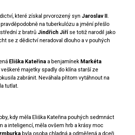
ictví, které získal prvorozený syn
Jaroslav II
.
l pravděpodobně na tuberkulózu a jmění přešlo
ostřední z bratrů
Jindřich Jiří
se totiž narodil jako
ht se z dědictví neradoval dlouho a v pouhých
zená
Eliška Kateřina
a benjamínek
Markéta
 veškeré majetky spadly do klína starší ze
okusila zabránit. Neváhala přitom vytáhnout na
a tutlat.
oby, kdy měla Eliška Kateřina pouhých sedmnáct
ím a inteligencí, měla ovšem hrb a krásy moc
ázmburka
byla osoba chladná a odměřená a dceři