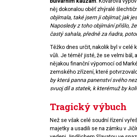
bulvárním kauzám
. Kovářova výpov
něj dokonalou oběť zhýralé šlechtič
objímala, také jsem ji objímal; jak jes
Naposledy z toho objímání přišlo, že
častý sahala, předně za ňadra, potom
Těžko dnes určit, nakolik byl v celé
vůli. Je téměř jisté, že se velmi bá
nějakou finanční výpomocí od Mark
zemského zřízení, které potvrzoval
by která panna panenství svého nez
svuoj díl a statek, k kterémuž by koli
Tragický výbuch
Než se však celé soudní řízení vyřeš
majetky a usadili se na zámku v Jičí
vedeni Jindřichem Slavatou ve snaz