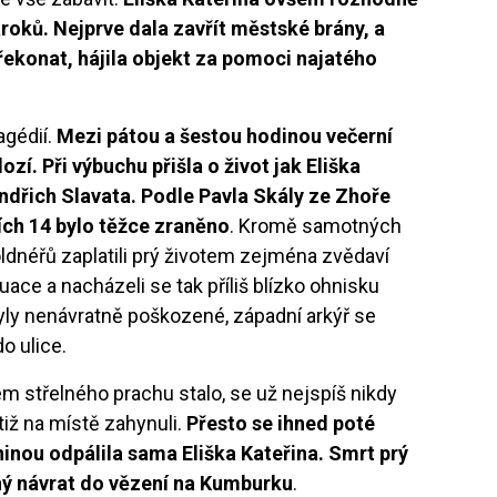
roků. Nejprve dala zavřít městské brány, a
řekonat, hájila objekt za pomoci najatého
agédií.
Mezi pátou a šestou hodinou večerní
ozí. Při výbuchu přišla o život jak Eliška
Jindřich Slavata. Podle Pavla Skály ze Zhoře
ších 14 bylo těžce zraněno
. Kromě samotných
ldnéřů zaplatili prý životem zejména zvědaví
uace a nacházeli se tak příliš blízko ohnisku
yly nenávratně poškozené, západní arkýř se
do ulice.
m střelného prachu stalo, se už nejspíš nikdy
tiž na místě zahynuli.
Přesto se ihned poté
šninou odpálila sama Eliška Kateřina. Smrt prý
adný návrat do vězení na Kumburku
.