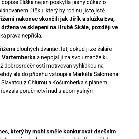
 dopise Eliška nejen poskytla jasný důkaz o
lánovaném útěku, který by rodinu jistojistě
ížemi nakonec skončili jak Jiřík a služka Eva,
a držena ve sklepení na Hrubé Skále, později ve
ká práva nepřišla.
řížemi dlouhých dvanáct let, dokud ji ze žaláře
 z Vartemberka
a nepojal ji za svou manželku.
 než dobrosrdečností motivován vyhlídkou na
Tehdy ale do příběhu vstoupila Markéta Salomena
Slavatou z Chlumu a Košumberka s plánem
 převzala poručnictví nad slabomyslným
oces, který by mohl směle konkurovat dnešním