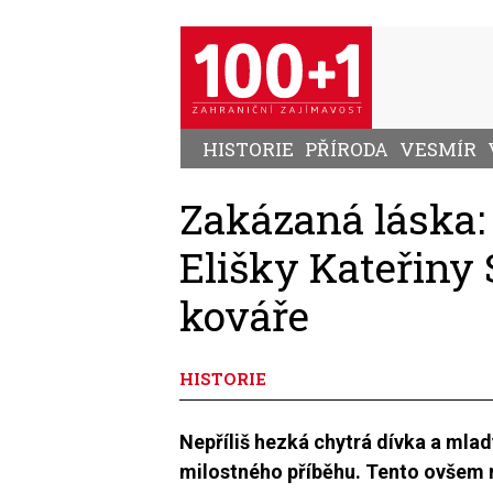
Přejít
k
hlavnímu
obsahu
HISTORIE
PŘÍRODA
VESMÍR
Zakázaná láska:
Elišky Kateřiny
kováře
HISTORIE
Nepříliš hezká chytrá dívka a mla
milostného příběhu. Tento ovšem