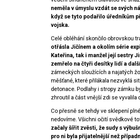
neměla v úmyslu vzdát se svých ná
když se tyto podařilo úředníkům p
vojska.
Celé obléhání skončilo obrovskou tr
otřásla Jičínem a okolím série expl
Kateřina, tak i manžel její sestry 
zemřelo na čtyři desítky lidí a dal
zámeckých sloužících a najatých žo
měšťané, které přilákala nezvyklá sit
detonace. Podlahy i stropy zámku b
zhroutil a část vnější zdi se vyvalila 
Co přesně se tehdy ve sklepení plné
nedovíme. Všichni očití svědkové to
začaly šířit zvěsti, že sudy s výbu
pro ni byla přijatelnější než příp