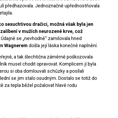
pulí předhazovala. Jednoznačně upřednostňovala
tajila.
ko sexuchtivou dračici, možná však byla jen
zalíbení v mužích neurozené krve, což
. Údajně se „nevhodně“ zamilovala hned
ím Wagnerem
došla její láska konečně naplnění.
řejně, a tak šlechtična záměrně poškozovala
ník musel chodit opravovat. Komplicem jí byla
terou si oba domlouvali schůzky a posílali
lední se jim stalo osudným. Dostalo se totiž do
tě za tepla běžel požalovat hlavě rodu