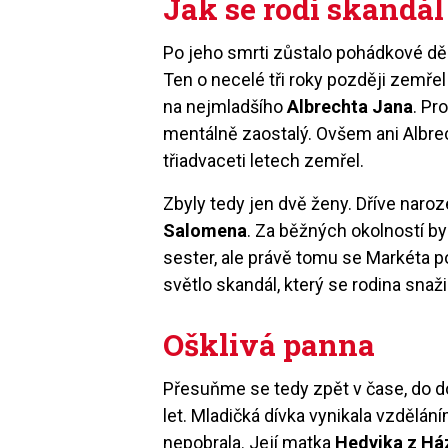
Jak se rodí skandál
Po jeho smrti zůstalo pohádkové děd
Ten o necelé tři roky později zemře
na nejmladšího
Albrechta Jana
. Pr
mentálně zaostalý. Ovšem ani Albrec
třiadvaceti letech zemřel.
Zbyly tedy jen dvě ženy. Dříve naro
Salomena
. Za běžných okolností by
sester, ale právě tomu se Markéta p
světlo skandál, který se rodina snažil
Ošklivá panna
Přesuňme se tedy zpět v čase, do d
let. Mladičká dívka vynikala vzdělán
nepobrala. Její matka
Hedvika z H