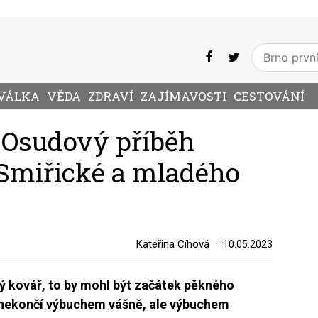
VÁLKA
VĚDA
ZDRAVÍ
ZAJÍMAVOSTI
CESTOVÁNÍ
 Osudový příběh
 Smiřické a mladého
Kateřina Cíhová
10.05.2023
dý kovář, to by mohl být začátek pěkného
 nekončí výbuchem vášně, ale výbuchem