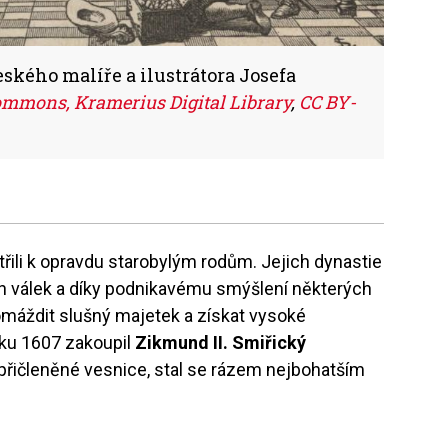
eského malíře a ilustrátora Josefa
mmons, Kramerius Digital Library
,
CC BY-
třili k opravdu starobylým rodům. Jejich dynastie
ch válek a díky podnikavému smýšlení některých
omáždit slušný majetek a získat vysoké
oku 1607 zakoupil
Zikmund II. Smiřický
přičleněné vesnice, stal se rázem nejbohatším