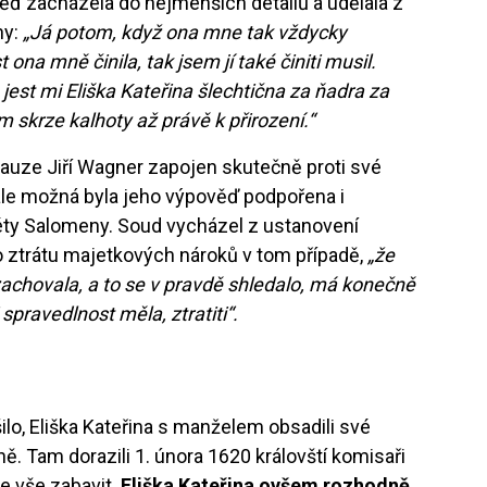
ěď zacházela do nejmenších detailů a udělala z
ny:
„Já potom, když ona mne tak vždycky
t ona mně činila, tak jsem jí také činiti musil.
 jest mi Eliška Kateřina šlechtična za ňadra za
 skrze kalhoty až právě k přirození.“
 kauze Jiří Wagner zapojen skutečně proti své
l, ale možná byla jeho výpověď podpořena i
éty Salomeny. Soud vycházel z ustanovení
o ztrátu majetkových nároků v tom případě,
„že
achovala, a to se v pravdě shledalo, má konečně
 spravedlnost měla, ztratiti“.
ilo, Eliška Kateřina s manželem obsadili své
ně. Tam dorazili 1. února 1620 královští komisaři
e vše zabavit.
Eliška Kateřina ovšem rozhodně