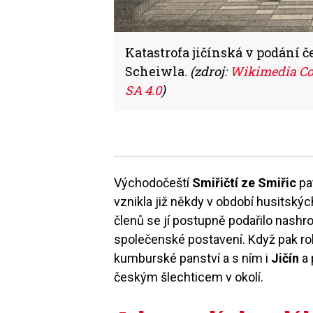
Katastrofa jičínská v podání č
Scheiwla.
(zdroj:
Wikimedia Co
SA 4.0
)
Východočeští
Smiřičtí ze Smiřic
pa
vznikla již někdy v období husitský
členů se jí postupně podařilo nashr
společenské postavení. Když pak r
kumburské panství a s ním i
Jičín
a 
českým šlechticem v okolí.