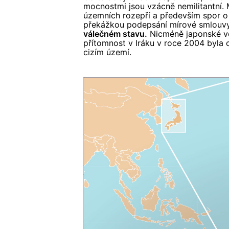
mocnostmi jsou vzácně nemilitantní.
územních rozepří a především spor o 
překážkou podepsání mírové smlouv
válečném stavu.
Nicméně japonské voj
přítomnost v Iráku v roce 2004 byla 
cizím území.