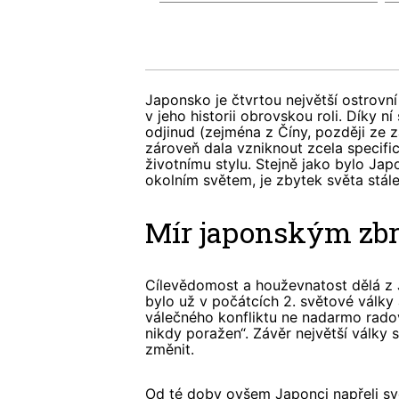
Japonsko je čtvrtou největší ostrovn
v jeho historii obrovskou roli. Díky n
odjinud (zejména z Číny, později ze 
zároveň dala vzniknout zcela specif
životnímu stylu. Stejně jako bylo Ja
okolním světem, je zbytek světa stá
Mír japonským zb
Cílevědomost a houževnatost dělá z 
bylo už v počátcích 2. světové války 
válečného konfliktu ne nadarmo radov
nikdy poražen“. Závěr největší války 
změnit.
Od té doby ovšem Japonci napřeli sv