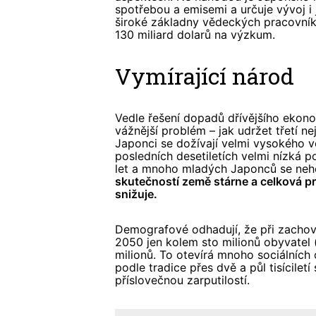
spotřebou a emisemi a určuje vývoj i
široké základny vědeckých pracovníků
130 miliard dolarů na výzkum.
Vymírající národ
Vedle řešení dopadů dřívějšího ek
vážnější problém – jak udržet třetí n
Japonci se dožívají velmi vysokého v
posledních desetiletích velmi nízká p
let a mnoho mladých Japonců se nehod
skutečností země stárne a celková prac
snižuje.
Demografové odhadují, že při zacho
2050 jen kolem sto milionů obyvatel 
milionů. To otevírá mnoho sociálních 
podle tradice přes dvě a půl tisíciletí
příslovečnou zarputilostí.