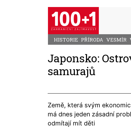
Přejít
k
hlavnímu
obsahu
HISTORIE
PŘÍRODA
VESMÍR
Japonsko: Ostro
samurajů
Země, která svým ekonomick
má dnes jeden zásadní probl
odmítají mít děti