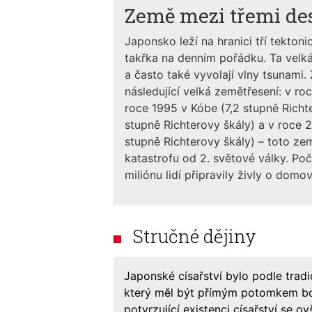
Země mezi třemi d
Japonsko leží na hranici tří tekton
takřka na denním pořádku. Ta velk
a často také vyvolají vlny tsunami.
následující velká zemětřesení: v ro
roce 1995 v Kóbe (7,2 stupně Richt
stupně Richterovy škály) a v roce 
stupně Richterovy škály) – toto ze
katastrofu od 2. světové války. Po
miliónu lidí připravily živly o domov
Stručné dějiny
Japonské císařství bylo podle tradi
který měl být přímým potomkem b
potvrzující existenci císařství se o