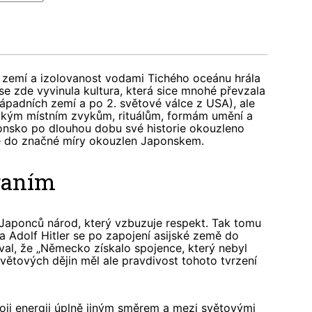
í zemí a izolovanost vodami Tichého oceánu hrála
í se zde vyvinula kultura, která sice mnohé převzala
západních zemí a po 2. světové válce z USA), ale
ickým místním zvykům, rituálům, formám umění a
ponsko po dlouhou dobu své historie okouzleno
le do značné míry okouzlen Japonskem.
raním
Japonců národ, který vzbuzuje respekt. Tak tomu
a Adolf Hitler se po zapojení asijské země do
al, že „Německo získalo spojence, který nebyl
světových dějin měl ale pravdivost tohoto tvrzení
oji energii úplně jiným směrem a mezi světovými