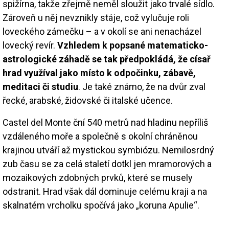
spižírna, takže zřejmě neměl sloužit jako trvalé sídlo.
Zároveň u něj nevznikly stáje, což vylučuje roli
loveckého zámečku – a v okolí se ani nenacházel
lovecký revír.
Vzhledem k popsané matematicko-
astrologické záhadě se tak předpokládá, že císař
hrad využíval jako místo k odpočinku, zábavě,
meditaci či studiu
. Je také známo, že na dvůr zval
řecké, arabské, židovské či italské učence.
Castel del Monte ční 540 metrů nad hladinu nepříliš
vzdáleného moře a společně s okolní chráněnou
krajinou utváří až mystickou symbiózu. Nemilosrdný
zub času se za celá staletí dotkl jen mramorových a
mozaikových zdobných prvků, které se musely
odstranit. Hrad však dál dominuje celému kraji a na
skalnatém vrcholku spočívá jako „koruna Apulie“.