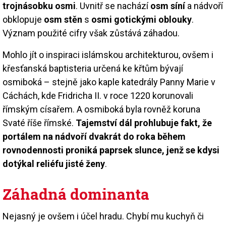
trojnásobku osmi
. Uvnitř se nachází
osm síní
a nádvoří
obklopuje
osm stěn
s
osmi gotickými oblouky
.
Význam použité cifry však zůstává záhadou.
Mohlo jít o inspiraci islámskou architekturou, ovšem i
křesťanská baptisteria určená ke křtům bývají
osmiboká – stejně jako kaple katedrály Panny Marie v
Cáchách, kde Fridricha II. v roce 1220 korunovali
římským císařem. A osmiboká byla rovněž koruna
Svaté říše římské.
Tajemství dál prohlubuje fakt, že
portálem na nádvoří dvakrát do roka během
rovnodennosti proniká paprsek slunce, jenž se kdysi
dotýkal reliéfu jisté ženy
.
Záhadná dominanta
Nejasný je ovšem i účel hradu. Chybí mu kuchyň či