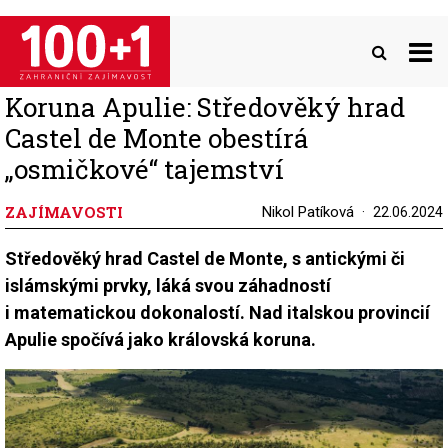
Přejít
k
hlavnímu
obsahu
Koruna Apulie: Středověký hrad
Castel de Monte obestírá
„osmičkové“ tajemství
ZAJÍMAVOSTI
Nikol Patíková
22.06.2024
Středověký hrad Castel de Monte, s antickými či
islámskými prvky, láká svou záhadností
i matematickou dokonalostí. Nad italskou provincií
Apulie spočívá jako královská koruna.