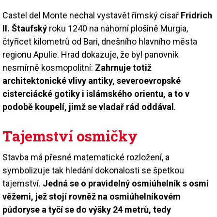
Castel del Monte nechal vystavět římský císař
Fridrich
II. Štaufský
roku 1240 na náhorní plošině Murgia,
čtyřicet kilometrů od Bari, dnešního hlavního města
regionu Apulie. Hrad dokazuje, že byl panovník
nesmírně kosmopolitní:
Zahrnuje totiž
architektonické vlivy antiky, severoevropské
cisterciácké gotiky i islámského orientu, a to v
podobě koupelí, jimž se vladař rád oddával
.
Tajemství osmičky
Stavba má přesné matematické rozložení, a
symbolizuje tak hledání dokonalosti se špetkou
tajemství.
Jedná se o pravidelný osmiúhelník s osmi
věžemi, jež stojí rovněž na osmiúhelníkovém
půdoryse a tyčí se do výšky 24 metrů, tedy