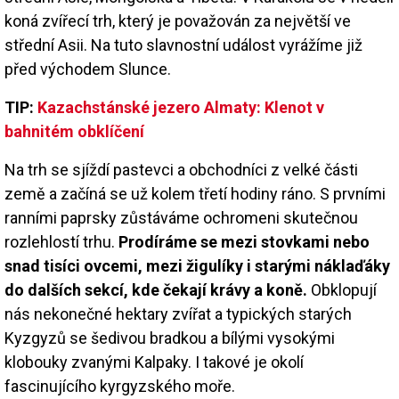
koná zvířecí trh, který je považován za největší ve
střední Asii. Na tuto slavnostní událost vyrážíme již
před východem Slunce.
TIP:
Kazachstánské jezero Almaty: Klenot v
bahnitém obklíčení
Na trh se sjíždí pastevci a obchodníci z velké části
země a začíná se už kolem třetí hodiny ráno. S prvními
ranními paprsky zůstáváme ochromeni skutečnou
rozlehlostí trhu.
Prodíráme se mezi stovkami nebo
snad tisíci ovcemi, mezi žigulíky i starými náklaďáky
do dalších sekcí, kde čekají krávy a koně.
Obklopují
nás nekonečné hektary zvířat a typických starých
Kyzgyzů se šedivou bradkou a bílými vysokými
klobouky zvanými Kalpaky. I takové je okolí
fascinujícího kyrgyzského moře.