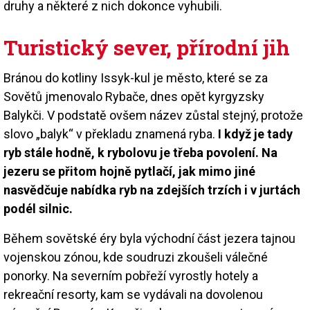
druhy a některé z nich dokonce vyhubili.
Turistický sever, přírodní jih
Bránou do kotliny Issyk-kul je město, které se za
Sovětů jmenovalo Rybače, dnes opět kyrgyzsky
Balykči. V podstatě ovšem název zůstal stejný, protože
slovo „balyk“ v překladu znamená ryba.
I když je tady
ryb stále hodně, k rybolovu je třeba povolení. Na
jezeru se přitom hojně pytlačí, jak mimo jiné
nasvědčuje nabídka ryb na zdejších trzích i v jurtách
podél silnic.
Během sovětské éry byla východní část jezera tajnou
vojenskou zónou, kde soudruzi zkoušeli válečné
ponorky. Na severním pobřeží vyrostly hotely a
rekreační resorty, kam se vydávali na dovolenou