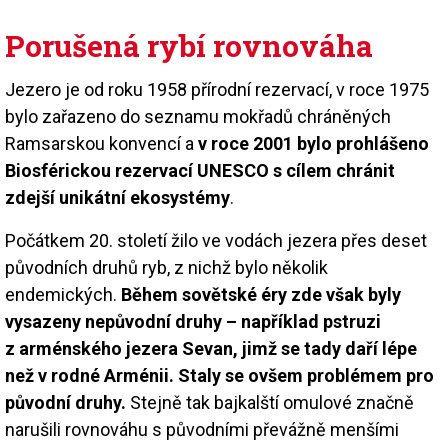
Porušená rybí rovnováha
Jezero je od roku 1958 přírodní rezervací, v roce 1975
bylo zařazeno do seznamu mokřadů chráněných
Ramsarskou konvencí a
v roce 2001 bylo prohlášeno
Biosférickou rezervací UNESCO s cílem chránit
zdejší unikátní ekosystémy
.
Počátkem 20. století žilo ve vodách jezera přes deset
původních druhů ryb, z nichž bylo několik
endemických.
Během sovětské éry zde však byly
vysazeny nepůvodní druhy – například pstruzi
z arménského jezera Sevan, jimž se tady daří lépe
než v rodné Arménii. Staly se ovšem problémem pro
původní druhy.
Stejně tak bajkalští omulové značně
narušili rovnováhu s původními převážně menšími