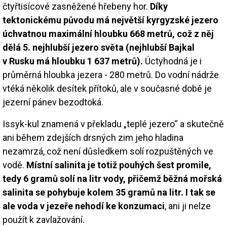
čtyřtisícové zasněžené hřebeny hor.
Díky
tektonickému původu má největší kyrgyzské jezero
úchvatnou maximální hloubku 668 metrů, což z něj
dělá 5. nejhlubší jezero světa (nejhlubší Bajkal
v Rusku má hloubku 1 637 metrů).
Úctyhodná je i
průměrná hloubka jezera - 280 metrů. Do vodní nádrže
vtéká několik desítek přítoků, ale v současné době je
jezerní pánev bezodtoká.
Issyk-kul znamená v překladu „teplé jezero“ a skutečně
ani během zdejších drsných zim jeho hladina
nezamrzá, což není důsledkem solí rozpuštěných ve
vodě.
Místní salinita je totiž pouhých šest promile,
tedy 6 gramů solí na litr vody, přičemž běžná mořská
salinita se pohybuje kolem 35 gramů na litr. I tak se
ale voda v jezeře nehodí ke konzumaci
, ani ji nelze
použít k zavlažování.