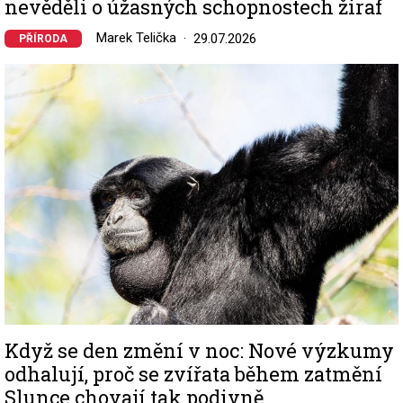
nevěděli o úžasných schopnostech žiraf
Marek Telička
29.07.2026
PŘÍRODA
Image
Když se den změní v noc: Nové výzkumy
odhalují, proč se zvířata během zatmění
Slunce chovají tak podivně