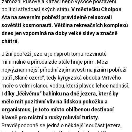
zámožní Rusové a Kazaši nebo vysoce postavení
politici středoasijských států.
V městečku Cholpon
Ata na severním pobřeží pravidelně relaxovali
sovětští kosmonauti. Většina rekreačních komplexů
dnes jen vzpomíná na doby velké slávy a značně
chátrá.
Jižní pobřeží jezera je naproti tomu rozvinuté
minimálně a příroda zde stále hraje prim. Mezi
nejvýznamnější přírodní zajímavosti na jižním pobřeží
patří „Slané ozero“, tedy kyrgyzská obdoba Mrtvého
moře s velmi slanou vodou, která plavce lehce nadnáší.
I díky „léčivému“ bahínku na dně jezera, které by
mělo mít pozitivní vliv na lidskou pokožku a
organismus, je toto místo oblíbenou destinací
hlavně pro místní a rusky mluvící turisty.
Pravděpodobně se jedná o někdejší součást jezera,