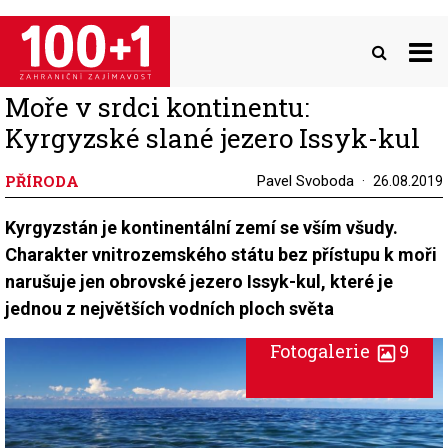
Přejít
k
hlavnímu
obsahu
Moře v srdci kontinentu:
Kyrgyzské slané jezero Issyk-kul
PŘÍRODA
Pavel Svoboda
26.08.2019
Kyrgyzstán je kontinentální zemí se vším všudy.
Charakter vnitrozemského státu bez přístupu k moři
narušuje jen obrovské jezero Issyk-kul, které je
jednou z největších vodních ploch světa
Fotogalerie
9