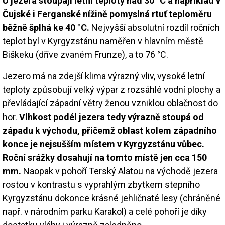
U jezera stoupají letní teploty nad 30 °C a například v
Čujské i Ferganské nížině pomyslná rtuť teploměru
běžně šplhá ke 40 °C.
Nejvyšší absolutní rozdíl ročních
teplot byl v Kyrgyzstánu naměřen v hlavním městě
Biškeku (dříve zvaném Frunze), a to 76 °C.
Jezero má na zdejší klima výrazný vliv, vysoké letní
teploty způsobují velký výpar z rozsáhlé vodní plochy a
převládající západní větry ženou vzniklou oblačnost do
hor.
Vlhkost podél jezera tedy výrazně stoupá od
západu k východu, přičemž oblast kolem západního
konce je nejsušším místem v Kyrgyzstánu vůbec.
Roční srážky dosahují na tomto místě jen cca 150
mm.
Naopak v pohoří Terský Alatou na východě jezera
rostou v kontrastu s vyprahlým zbytkem stepního
Kyrgyzstánu dokonce krásné jehličnaté lesy (chráněné
např. v národním parku Karakol) a celé pohoří je díky