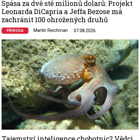
Spása za dvě stě milionů dolarů: Projekt
Leonarda DiCapria a Jeffa Bezose má
zachránit 100 ohrožených druhů
Martin Reichman
07.08.2026
PŘÍRODA
Image
Tajemství inteligence chobotnic? Vědci