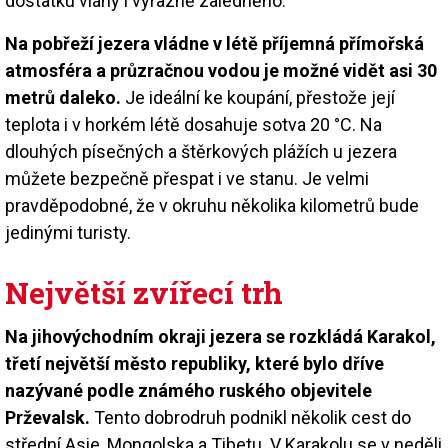
dostatku vláhy i výrazně zaledněno.
Na pobřeží jezera vládne v létě příjemná přímořská
atmosféra a průzračnou vodou je možné vidět asi 30
metrů daleko.
Je ideální ke koupání, přestože její
teplota i v horkém létě dosahuje sotva 20 °C. Na
dlouhých písečných a štěrkových plážích u jezera
můžete bezpečně přespat i ve stanu. Je velmi
pravděpodobné, že v okruhu několika kilometrů bude
jedinými turisty.
Největší zvířecí trh
Na jihovýchodním okraji jezera se rozkládá Karakol,
třetí největší město republiky, které bylo dříve
nazývané podle známého ruského objevitele
Prževalsk.
Tento dobrodruh podnikl několik cest do
střední Asie, Mongolska a Tibetu. V Karakolu se v neděli