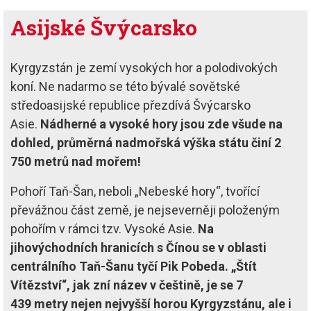
Asijské Švýcarsko
Kyrgyzstán je zemí vysokých hor a polodivokých
koní. Ne nadarmo se této bývalé sovětské
středoasijské republice přezdívá Švýcarsko
Asie.
Nádherné a vysoké hory jsou zde všude na
dohled, průměrná nadmořská výška státu činí 2
750 metrů nad mořem!
Pohoří Taň-Šan, neboli „Nebeské hory“, tvořící
převážnou část země, je nejseverněji položeným
pohořím v rámci tzv. Vysoké Asie.
Na
jihovýchodních hranicích s Čínou se v oblasti
centrálního Taň-Šanu tyčí Pik Pobeda. „Štít
Vítězství“, jak zní název v češtině, je se 7
439 metry nejen nejvyšší horou Kyrgyzstánu, ale i