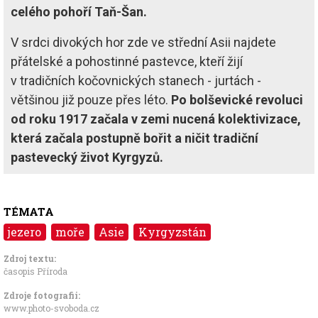
celého pohoří Taň-Šan.
V srdci divokých hor zde ve střední Asii najdete
přátelské a pohostinné pastevce, kteří žijí
v tradičních kočovnických stanech - jurtách -
většinou již pouze přes léto.
Po bolševické revoluci
od roku 1917 začala v zemi nucená kolektivizace,
která začala postupně bořit a ničit tradiční
pastevecký život Kyrgyzů.
TÉMATA
jezero
moře
Asie
Kyrgyzstán
Zdroj textu:
časopis Příroda
Zdroje fotografii:
www.photo-svoboda.cz