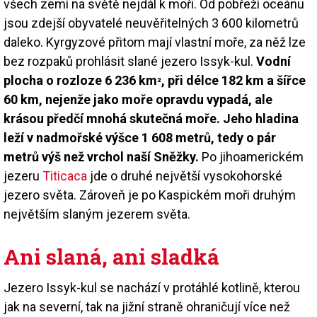
všech zemí na světě nejdál k moři. Od pobřeží oceánu
jsou zdejší obyvatelé neuvěřitelných 3 600 kilometrů
daleko. Kyrgyzové přitom mají vlastní moře, za něž lze
bez rozpaků prohlásit slané jezero Issyk-kul.
Vodní
plocha o rozloze 6 236 km
, při délce 182 km a šířce
²
60 km, nejenže jako moře opravdu vypadá, ale
krásou předčí mnohá skutečná moře. Jeho hladina
leží v nadmořské výšce 1 608 metrů, tedy o pár
metrů výš než vrchol naší Sněžky.
Po jihoamerickém
jezeru
Titicaca
jde o druhé největší vysokohorské
jezero světa. Zároveň je po Kaspickém moři druhým
největším slaným jezerem světa.
Ani slaná, ani sladká
Jezero Issyk-kul se nachází v protáhlé kotlině, kterou
jak na severní, tak na jižní straně ohraničují více než