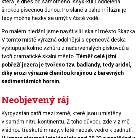
která je dnes od samotného Issyk-kulu oddělena
širokou písečnou dunou. Po slané a bahenní lázni je
tedy možné hezky se umýt v čisté vodě.
Po malém hledání jsme navštívili i skalní město Skazka.
V tomto místě výrazná odolnější slepencová deska
vystupuje kolmo vzhůru z načervenalých pískovců a
tvoří dramatické skalní město.
Téměř celé jižní
pobřeží jezera je tvořeno tzv. badlandy, tedy aridní,
díky erozi výrazně členitou krajinou z barevných
sedimentárních hornin.
Neobjevený ráj
Kyrgyzstán patří mezi země, které jsou umístěny
v samém nitru kontinentu. Z toho důvodu zde v zimě
vládnou třeskuté mrazy, v létě naopak vedro k padnutí.