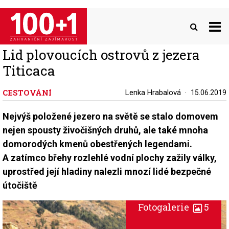
Přejít
k
hlavnímu
obsahu
Lid plovoucích ostrovů z jezera
Titicaca
CESTOVÁNÍ
Lenka Hrabalová
15.06.2019
Nejvýš položené jezero na světě se stalo domovem
nejen spousty živočišných druhů, ale také mnoha
domorodých kmenů obestřených legendami.
A zatímco břehy rozlehlé vodní plochy zažily války,
uprostřed její hladiny nalezli mnozí lidé bezpečné
útočiště
Fotogalerie
5