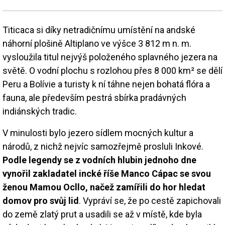
Titicaca si díky netradičnímu umístění na andské
náhorní plošině Altiplano ve výšce 3 812 m n. m.
vysloužila titul nejvýš položeného splavného jezera na
světě. O vodní plochu s rozlohou přes 8 000 km² se dělí
Peru a Bolívie a turisty k ní táhne nejen bohatá flóra a
fauna, ale především pestrá sbírka pradávných
indiánských tradic.
V minulosti bylo jezero sídlem mocných kultur a
národů, z nichž nejvíc samozřejmě prosluli Inkové.
Podle legendy se z vodních hlubin jednoho dne
vynořil zakladatel incké říše Manco Cápac se svou
ženou Mamou Ocllo, načež zamířili do hor hledat
domov pro svůj lid
. Vypráví se, že po cestě zapichovali
do země zlatý prut a usadili se až v místě, kde byla