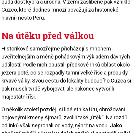
půda dost kyprá a úrodná. V zemi zaslíbené pak vzniklo
Cuzco, které dodnes mnozí považují za historické
hlavní město Peru.
Na útěku před válkou
Historikové samozřejmě přicházejí s mnohem
uvěřitelnějším a méně pohádkovým výkladem dávných
událostí: Podle nich opustili předkové Inků oblast okolo
jezera poté, co se rozpadly tamní velké říše a propukly
krvavé války. Svou cestu do lokality budoucího Cuzca si
pak museli tvrdě vybojovat, ale nakonec vytvořili
majestátní říši.
O několik století později si lidé etnika Uru, ohrožováni
bojovnými kmeny Ajmarů, zvolili také „útěk“. Na rozdíl
od Inků však neprchali od vody, nýbrž na vodu.
Jako