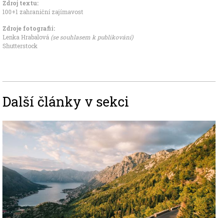
Zdroj textu:
100+1 zahraniční zajímavost
Zdroje fotografii:
Lenka Hrabalová
(se souhlasem k publikování)
Shutterstock
Další články v sekci
Image