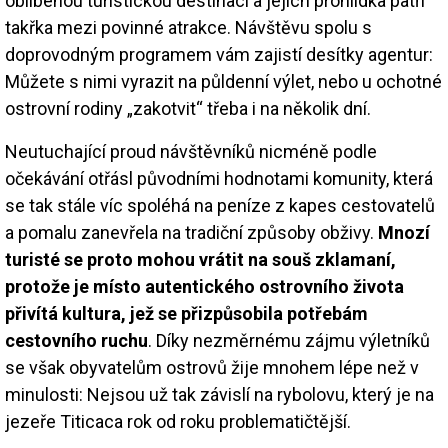
oblíbenou turistickou destinací a jejich prohlídka patří
takřka mezi povinné atrakce. Návštěvu spolu s
doprovodným programem vám zajistí desítky agentur:
Můžete s nimi vyrazit na půldenní výlet, nebo u ochotné
ostrovní rodiny „zakotvit“ třeba i na několik dní.
Neutuchající proud návštěvníků nicméně podle
očekávání otřásl původními hodnotami komunity, která
se tak stále víc spoléhá na peníze z kapes cestovatelů
a pomalu zanevřela na tradiční způsoby obživy.
Mnozí
turisté se proto mohou vrátit na souš zklamaní,
protože je místo autentického ostrovního života
přivítá kultura, jež se přizpůsobila potřebám
cestovního ruchu
. Díky nezměrnému zájmu výletníků
se však obyvatelům ostrovů žije mnohem lépe než v
minulosti: Nejsou už tak závislí na rybolovu, který je na
jezeře Titicaca rok od roku problematičtější.