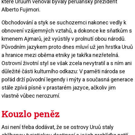
které Uruům věnoval bývalý peruánský prezident
Alberto Fujimori.
Obchodování a styk se suchozemci nakonec vedly k
obnovení vzájemných vztahů, a dokonce ke sňatkům s
kmenem Ajmarů, jež vyústily v prolnutí obou národů.
Původním jazykem proto dnes mluví už jen hrstka Uruů
a hranice mezi oběma etniky je takřka nezřetelná.
Ostrovní životní styl se však zcela nevytratil a s ním ani
důležité části kulturního odkazu: V paměti národa se
pořád drží původní legendy i mýty a současná generace
stále zpívá písně v prastarém jazyce, ačkoliv jim
vlastně vůbec nerozumí.
Kouzlo peněz
Asi není třeba dodávat, že se ostrovy Uruů staly