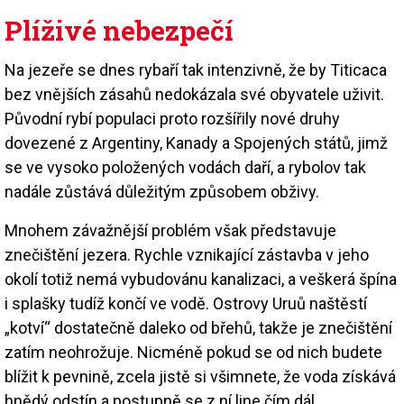
Plíživé nebezpečí
Na jezeře se dnes rybaří tak intenzivně, že by Titicaca
bez vnějších zásahů nedokázala své obyvatele uživit.
Původní rybí populaci proto rozšířily nové druhy
dovezené z Argentiny, Kanady a Spojených států, jimž
se ve vysoko položených vodách daří, a rybolov tak
nadále zůstává důležitým způsobem obživy.
Mnohem závažnější problém však představuje
znečištění jezera. Rychle vznikající zástavba v jeho
okolí totiž nemá vybudovánu kanalizaci, a veškerá špína
i splašky tudíž končí ve vodě. Ostrovy Uruů naštěstí
„kotví“ dostatečně daleko od břehů, takže je znečištění
zatím neohrožuje. Nicméně pokud se od nich budete
blížit k pevnině, zcela jistě si všimnete, že voda získává
hnědý odstín a postupně se z ní line čím dál