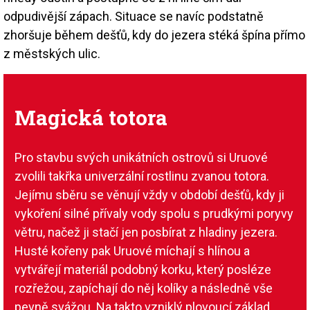
odpudivější zápach. Situace se navíc podstatně
zhoršuje během dešťů, kdy do jezera stéká špína přímo
z městských ulic.
Magická totora
Pro stavbu svých unikátních ostrovů si Uruové
zvolili takřka univerzální rostlinu zvanou totora.
Jejímu sběru se věnují vždy v období dešťů, kdy ji
vykoření silné přívaly vody spolu s prudkými poryvy
větru, načež ji stačí jen posbírat z hladiny jezera.
Husté kořeny pak Uruové míchají s hlínou a
vytvářejí materiál podobný korku, který posléze
rozřežou, zapíchají do něj kolíky a následně vše
pevně svážou. Na takto vzniklý plovoucí základ