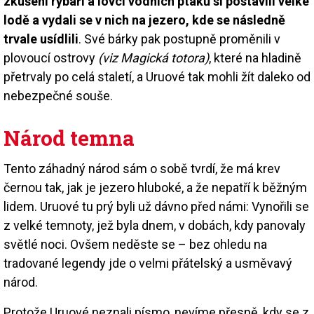
zkušení rybáři a lovci vodních ptáků si postavili velké
lodě a vydali se v nich na jezero, kde se následně
trvale usídlili
. Své bárky pak postupně proměnili v
plovoucí ostrovy
(viz Magická totora)
, které na hladině
přetrvaly po celá staletí, a Uruové tak mohli žít daleko od
nebezpečné souše.
Národ temna
Tento záhadný národ sám o sobě tvrdí, že má krev
černou tak, jak je jezero hluboké, a že nepatří k běžným
lidem. Uruové tu prý byli už dávno před námi: Vynořili se
z velké temnoty, jež byla dnem, v dobách, kdy panovaly
světlé noci. Ovšem neděste se – bez ohledu na
tradované legendy jde o velmi přátelský a usměvavý
národ.
Protože Uruové neznali písmo, nevíme přesně, kdy se z