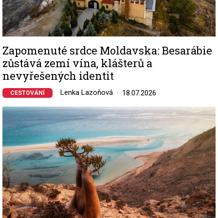
Zapomenuté srdce Moldavska: Besarábie
zůstává zemí vína, klášterů a
nevyřešených identit
Lenka Lazoňová
18.07.2026
CESTOVÁNÍ
Image