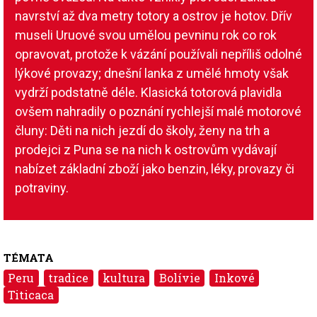
navrství až dva metry totory a ostrov je hotov. Dřív
museli Uruové svou umělou pevninu rok co rok
opravovat, protože k vázání používali nepříliš odolné
lýkové provazy; dnešní lanka z umělé hmoty však
vydrží podstatně déle. Klasická totorová plavidla
ovšem nahradily o poznání rychlejší malé motorové
čluny: Děti na nich jezdí do školy, ženy na trh a
prodejci z Puna se na nich k ostrovům vydávají
nabízet základní zboží jako benzin, léky, provazy či
potraviny.
TÉMATA
Peru
tradice
kultura
Bolívie
Inkové
Titicaca