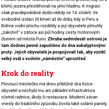
břehů jezera přestěhovali na jeho hladinu. K migraci
však pravděpodobně došlo někdy ve 14. století. Ve
svobodné izolaci žil kmen až do doby, kdy si Peru a
Bolívie vodní plochu rozdělily a její obyvatele přinutily
„zakotvit“ v zátoce asi půl hodiny cesty motorovým
člunem od města Puno.
Zhruba sedmdesát ostrovů je
tam dodnes pevně zapuštěno do dna eukalyptovými
pruty: Jejich obyvatelé je pospojovali tak, aby vznikl
velký ovál s vodním „náměstím“ uprostřed
.
Krok do reality
Plovoucí městečko má dnes přibližně dva tisíce
obyvatel a nechybí mu ani základní infrastruktura
včetně radnice, školy či restaurace. Moderní závan
vnesly do tradičního způsobu života také solární panely,