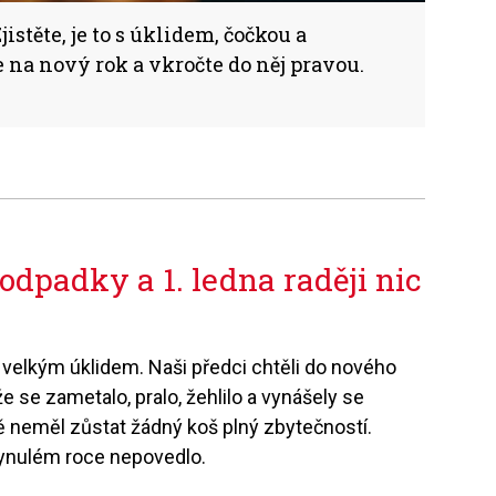
istěte, je to s úklidem, čočkou a
 na nový rok a vkročte do něj pravou.
odpadky a 1. ledna raději nic
 velkým úklidem. Naši předci chtěli do nového
e se zametalo, pralo, žehlilo a vynášely se
ě neměl zůstat žádný koš plný zbytečností.
lynulém roce nepovedlo.