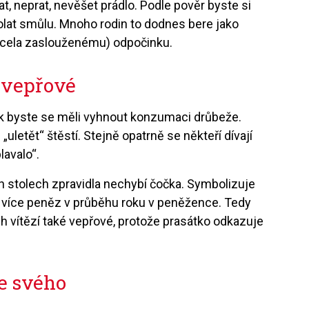
t, neprat, nevěšet prádlo. Podle pověr byste si
olat smůlu. Mnoho rodin to dodnes bere jako
zcela zaslouženému) odpočinku.
i vepřové
rok byste se měli vyhnout konzumaci drůbeže.
letět“ štěstí. Stejně opatrně se někteří dívají
lavalo“.
ch stolech zpravidla nechybí čočka. Symbolizuje
tím více peněz v průběhu roku v peněžence. Tedy
ích vítězí také vepřové, protože prasátko odkazuje
le svého