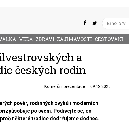
VÁLKA
VĚDA
ZDRAVÍ
ZAJÍMAVOSTI
CESTOVÁNÍ
ilvestrovských a
dic českých rodin
Komerční prezentace
09.12.2025
tarých pověr, rodinných zvyků i moderních
přizpůsobuje po svém. Podívejte se, co
 proč některé tradice dodržujeme dodnes.