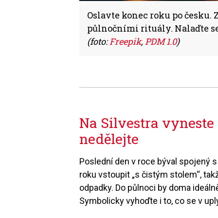
Oslavte konec roku po česku. Zj
půlnočními rituály. Nalaďte se
(foto:
Freepik
,
PDM 1.0
)
Na Silvestra vyneste 
nedělejte
Poslední den v roce býval spojený s
roku vstoupit „s čistým stolem“, takž
odpadky. Do půlnoci by doma ideáln
Symbolicky vyhoďte i to, co se v up