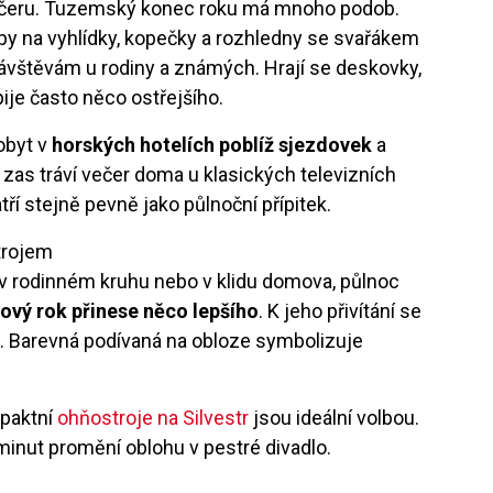
večeru. Tuzemský konec roku má mnoho podob.
py na vyhlídky, kopečky a rozhledny se svařákem
vštěvám u rodiny a známých. Hrají se deskovky,
ije často něco ostřejšího.
obyt v
horských hotelích poblíž sjezdovek
a
 zas tráví večer doma u klasických televizních
tří stejně pevně jako půlnoční přípitek.
trojem
el, v rodinném kruhu nebo v klidu domova, půlnoc
nový rok přinese něco lepšího
. K jeho přivítání se
e. Barevná podívaná na obloze symbolizuje
mpaktní
ohňostroje na Silvestr
jsou ideální volbou.
 minut promění oblohu v pestré divadlo.