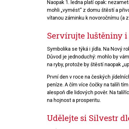
Naopak 1. ledna platí opak: nezameta
mohli „vymést“ z domu štěstí a přiv
vítanou záminku k novoročnímu (a 
Servírujte luštěniny 
Symbolika se týká i jídla. Na Nový 
Důvod je jednoduchý: mohlo by vám „u
na ryby, protože by štěstí naopak „up
První den v roce na českých jídelní
peníze. A čím více čočky na talíři 
alespoň dle lidových pověr. Na talíř
na hojnost a prosperitu.
Udělejte si Silvestr d