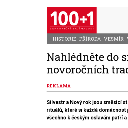
Přejít
k
hlavnímu
obsahu
HISTORIE
PŘÍRODA
VESMÍR
Nahlédněte do s
novoročních tra
REKLAMA
Silvestr a Nový rok jsou směsicí s
rituálů, které si každá domácnost 
všechno k českým oslavám patří a