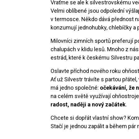
Vraťme se ale k silvestrovskému 
Velmi oblíbené jsou odpolední výšla
v termosce. Někdo dává přednost ná
konzumují jednohubky, chlebíčky a p
Milovníci zimních sportů preferují p
chalupách v klidu lesů. Mnoho z nás
estrád, které k českému Silvestru pa
Oslavte příchod nového roku ohňos
Ať už Silvestr trávíte s partou přát
má jedno společné:
očekávání, že 
na celém světě využívají ohňostroj
radost, naději a nový začátek
.
Chcete si dopřát vlastní show? Ko
Stačí je jednou zapálit a během pár