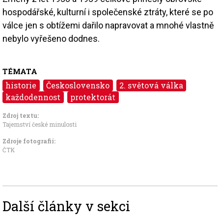
hospodářské, kulturní i společenské ztráty, které se po
válce jen s obtížemi dařilo napravovat a mnohé vlastně
nebylo vyřešeno dodnes.
TÉMATA
historie
Československo
2. světová válka
každodennost
protektorát
Zdroj textu:
Tajemství české minulosti
Zdroje fotografii:
ČTK
Další články v sekci