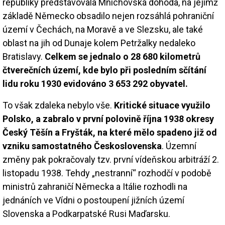
republiky představovala Mnichovská dohoda, na jejímž
základě Německo obsadilo nejen rozsáhlá pohraniční
území v Čechách, na Moravě a ve Slezsku, ale také
oblast na jih od Dunaje kolem Petržalky nedaleko
Bratislavy.
Celkem se jednalo o 28 680 kilometrů
čtverečních území, kde bylo při posledním sčítání
lidu roku 1930 evidováno 3 653 292 obyvatel.
To však zdaleka nebylo vše.
Kritické situace využilo
Polsko, a zabralo v první polovině října 1938 okresy
Český Těšín a Fryšták, na které mělo spadeno již od
vzniku samostatného Československa
. Územní
změny pak pokračovaly tzv. první vídeňskou arbitráží 2.
listopadu 1938. Tehdy „nestranní“ rozhodčí v podobě
ministrů zahraničí Německa a Itálie rozhodli na
jednáních ve Vídni o postoupení jižních území
Slovenska a Podkarpatské Rusi Maďarsku.