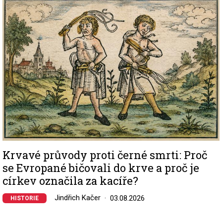
Image
Krvavé průvody proti černé smrti: Proč
se Evropané bičovali do krve a proč je
církev označila za kacíře?
Jindřich Kačer
03.08.2026
HISTORIE