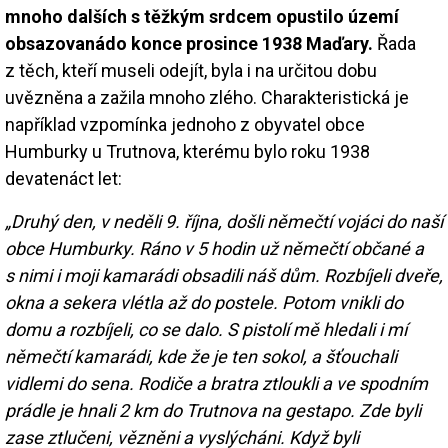
mnoho dalších s těžkým srdcem opustilo území
obsazovanádo konce prosince 1938 Maďary.
Řada
z těch, kteří museli odejít, byla i na určitou dobu
uvězněna a zažila mnoho zlého. Charakteristická je
například vzpomínka jednoho z obyvatel obce
Humburky u Trutnova, kterému bylo roku 1938
devatenáct let:
„Druhý den, v neděli 9. října, došli němečtí vojáci do naší
obce Humburky. Ráno v 5 hodin už němečtí občané a
s nimi i moji kamarádi obsadili náš dům. Rozbíjeli dveře,
okna a sekera vlétla až do postele. Potom vnikli do
domu a rozbíjeli, co se dalo. S pistolí mě hledali i mí
němečtí kamarádi, kde že je ten sokol, a šťouchali
vidlemi do sena. Rodiče a bratra ztloukli a ve spodním
prádle je hnali 2 km do Trutnova na gestapo. Zde byli
zase ztlučeni, vězněni a vyslýcháni. Když byli