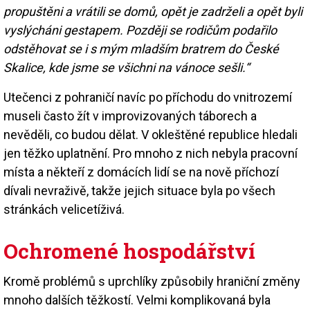
propuštěni a vrátili se domů, opět je zadrželi a opět byli
vyslýcháni gestapem. Později se rodičům podařilo
odstěhovat se i s mým mladším bratrem do České
Skalice, kde jsme se všichni na vánoce sešli.“
Utečenci z pohraničí navíc po příchodu do vnitrozemí
museli často žít v improvizovaných táborech a
nevěděli, co budou dělat. V okleštěné republice hledali
jen těžko uplatnění. Pro mnoho z nich nebyla pracovní
místa a někteří z domácích lidí se na nově příchozí
dívali nevraživě, takže jejich situace byla po všech
stránkách velicetíživá.
Ochromené hospodářství
Kromě problémů s uprchlíky způsobily hraniční změny
mnoho dalších těžkostí. Velmi komplikovaná byla