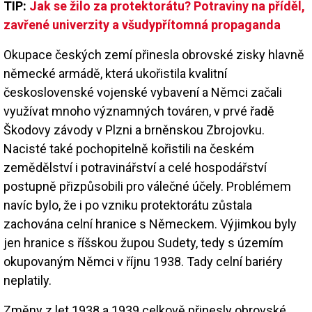
TIP:
Jak se žilo za protektorátu? Potraviny na příděl,
zavřené univerzity a všudypřítomná propaganda
Okupace českých zemí přinesla obrovské zisky hlavně
německé armádě, která ukořistila kvalitní
československé vojenské vybavení a Němci začali
využívat mnoho významných továren, v prvé řadě
Škodovy závody v Plzni a brněnskou Zbrojovku.
Nacisté také pochopitelně kořistili na českém
zemědělství i potravinářství a celé hospodářství
postupně přizpůsobili pro válečné účely. Problémem
navíc bylo, že i po vzniku protektorátu zůstala
zachována celní hranice s Německem. Výjimkou byly
jen hranice s říšskou župou Sudety, tedy s územím
okupovaným Němci v říjnu 1938. Tady celní bariéry
neplatily.
Změny z let 1938 a 1939 celkově přinesly obrovské