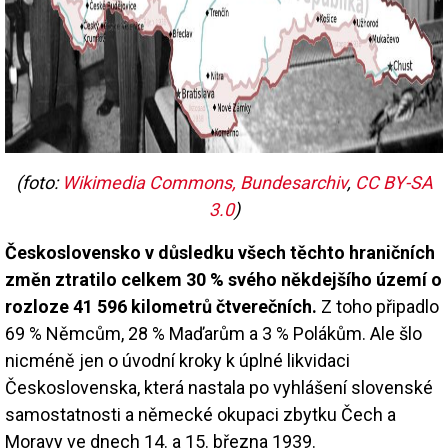
(foto:
Wikimedia Commons, Bundesarchiv
,
CC BY-SA
3.0
)
Československo v důsledku všech těchto hraničních
změn ztratilo celkem 30 % svého někdejšího území o
rozloze 41 596 kilometrů čtverečních.
Z toho připadlo
69 % Němcům, 28 % Maďarům a 3 % Polákům. Ale šlo
nicméně jen o úvodní kroky k úplné likvidaci
Československa, která nastala po vyhlášení slovenské
samostatnosti a německé okupaci zbytku Čech a
Moravy ve dnech 14. a 15. března 1939.