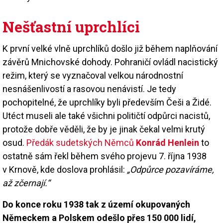
Nešťastní uprchlíci
K první velké vlně uprchlíků došlo již během naplňování
závěrů Mnichovské dohody. Pohraničí ovládl nacistický
režim, který se vyznačoval velkou národnostní
nesnášenlivostí a rasovou nenávistí. Je tedy
pochopitelné, že uprchlíky byli především Češi a Židé.
Utéct museli ale také všichni političtí odpůrci nacistů,
protože dobře věděli, že by je jinak čekal velmi krutý
osud.
Předák sudetských Němců
Konrád Henlein
to
ostatně sám řekl během svého projevu 7. října 1938
v Krnově, kde doslova prohlásil:
„Odpůrce pozavíráme,
až zčernají.“
Do konce roku 1938 tak z území okupovaných
Německem a Polskem odešlo přes 150 000 lidí,