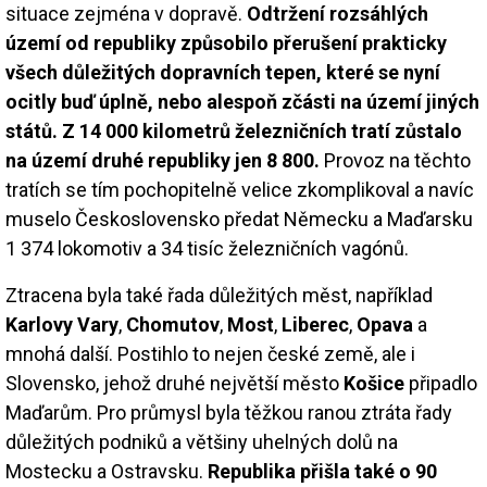
situace zejména v dopravě.
Odtržení rozsáhlých
území od republiky způsobilo přerušení prakticky
všech důležitých dopravních tepen, které se nyní
ocitly buď úplně, nebo alespoň zčásti na území jiných
států. Z 14 000 kilometrů železničních tratí zůstalo
na území druhé republiky jen 8 800.
Provoz na těchto
tratích se tím pochopitelně velice zkomplikoval a navíc
muselo Československo předat Německu a Maďarsku
1 374 lokomotiv a 34 tisíc železničních vagónů.
Ztracena byla také řada důležitých měst, například
Karlovy Vary
,
Chomutov
,
Most
,
Liberec
,
Opava
a
mnohá další. Postihlo to nejen české země, ale i
Slovensko, jehož druhé největší město
Košice
připadlo
Maďarům. Pro průmysl byla těžkou ranou ztráta řady
důležitých podniků a většiny uhelných dolů na
Mostecku a Ostravsku.
Republika přišla také o 90