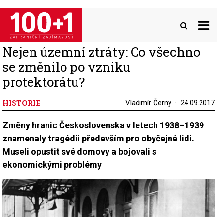
Přejít
k
hlavnímu
obsahu
Nejen územní ztráty: Co všechno
se změnilo po vzniku
protektorátu?
HISTORIE
Vladimír Černý
24.09.2017
Změny hranic Československa v letech 1938–1939
znamenaly tragédii především pro obyčejné lidi.
Museli opustit své domovy a bojovali s
ekonomickými problémy