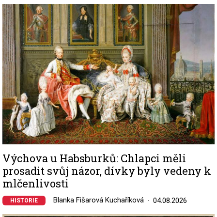
Image
Výchova u Habsburků: Chlapci měli
prosadit svůj názor, dívky byly vedeny k
mlčenlivosti
Blanka Fišarová Kuchaříková
04.08.2026
HISTORIE