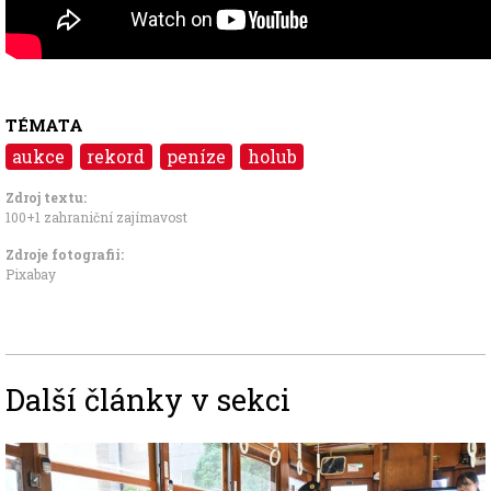
TÉMATA
aukce
rekord
peníze
holub
Zdroj textu:
100+1 zahraniční zajímavost
Zdroje fotografii:
Pixabay
Další články v sekci
Image