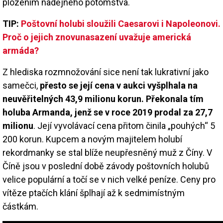
plozením nadějného potomstva.
TIP:
Poštovní holubi sloužili Caesarovi i Napoleonovi.
Proč o jejich znovunasazení uvažuje americká
armáda?
Z hlediska rozmnožování sice není tak lukrativní jako
samečci,
přesto se její cena v aukci vyšplhala na
neuvěřitelných 43,9 milionu korun. Překonala tím
holuba Armanda, jenž se v roce 2019 prodal za 27,7
milionu
. Její vyvolávací cena přitom činila „pouhých“ 5
200 korun. Kupcem a novým majitelem holubí
rekordmanky se stal blíže neupřesněný muž z Číny. V
Číně jsou v poslední době závody poštovních holubů
velice populární a točí se v nich velké peníze. Ceny pro
vítěze ptačích klání šplhají až k sedmimístným
částkám.