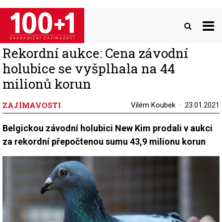
Přejít
k
hlavnímu
obsahu
Rekordní aukce: Cena závodní
holubice se vyšplhala na 44
milionů korun
ZAJÍMAVOSTI
Vilém Koubek
23.01.2021
Belgickou závodní holubici New Kim prodali v aukci
za rekordní přepočtenou sumu 43,9 milionu korun