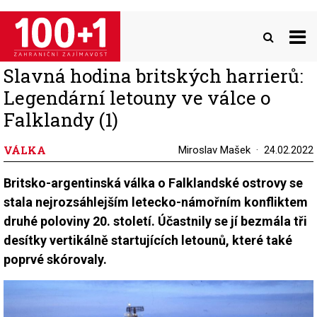
Přejít
k
hlavnímu
obsahu
Slavná hodina britských harrierů:
Legendární letouny ve válce o
Falklandy (1)
VÁLKA
Miroslav Mašek
24.02.2022
Britsko-argentinská válka o Falklandské ostrovy se
stala nejrozsáhlejším letecko-námořním konfliktem
druhé poloviny 20. století. Účastnily se jí bezmála tři
desítky vertikálně startujících letounů, které také
poprvé skórovaly.