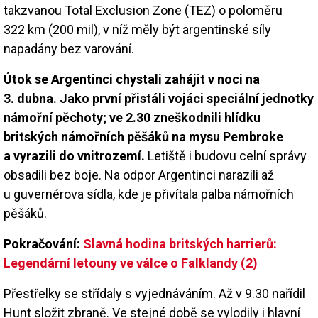
takzvanou Total Exclusion Zone (TEZ) o poloměru
322 km (200 mil), v níž měly být argentinské síly
napadány bez varování.
Útok se Argentinci chystali zahájit v noci na
3. dubna. Jako první přistáli vojáci speciální jednotky
námořní pěchoty; ve 2.30 zneškodnili hlídku
britských námořních pěšáků na mysu Pembroke
a vyrazili do vnitrozemí.
Letiště i budovu celní správy
obsadili bez boje. Na odpor Argentinci narazili až
u guvernérova sídla, kde je přivítala palba námořních
pěšáků.
Pokračování:
Slavná hodina britských harrierů:
Legendární letouny ve válce o Falklandy (2)
Přestřelky se střídaly s vyjednáváním. Až v 9.30 nařídil
Hunt složit zbraně. Ve stejné době se vylodily i hlavní