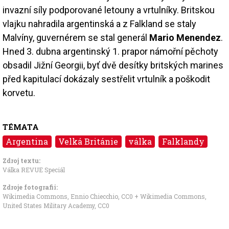
invazní síly podporované letouny a vrtulníky. Britskou
vlajku nahradila argentinská a z Falkland se staly
Malvíny, guvernérem se stal generál
Mario Menendez
.
Hned 3. dubna argentinský 1. prapor námořní pěchoty
obsadil Jižní Georgii, byť dvě desítky britských marines
před kapitulací dokázaly sestřelit vrtulník a poškodit
korvetu.
TÉMATA
Argentina
Velká Británie
válka
Falklandy
Zdroj textu:
Válka REVUE Speciál
Zdroje fotografii:
Wikimedia Commons, Ennio Chiecchio
,
CC0
+
Wikimedia Commons,
United States Military Academy
,
CC0