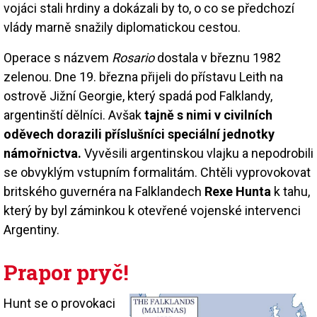
vojáci stali hrdiny a dokázali by to, o co se předchozí
vlády marně snažily diplomatickou cestou.
Operace s názvem
Rosario
dostala v březnu 1982
zelenou. Dne 19. března přijeli do přístavu Leith na
ostrově Jižní Georgie, který spadá pod Falklandy,
argentinští dělníci. Avšak
tajně s nimi v civilních
oděvech dorazili příslušníci speciální jednotky
námořnictva.
Vyvěsili argentinskou vlajku a nepodrobili
se obvyklým vstupním formalitám. Chtěli vyprovokovat
britského guvernéra na Falklandech
Rexe Hunta
k tahu,
který by byl záminkou k otevřené vojenské intervenci
Argentiny.
Prapor pryč!
Hunt se o provokaci