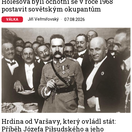
Holešova byli ochotní se v roce 1968
postavit sovětským okupantům
Jiří Veřmiřovský
07.08.2026
VÁLKA
Image
Hrdina od Varšavy, který ovládl stát:
Příběh Józefa Piłsudského a jeho