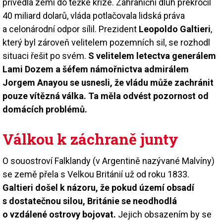
přivedla zemi do těžké krize. Zahraniční dluh překročil
40 miliard dolarů, vláda potlačovala lidská práva
a celonárodní odpor sílil. Prezident
Leopoldo Galtieri
,
který byl zároveň velitelem pozemních sil, se rozhodl
situaci řešit po svém.
S velitelem letectva generálem
Lami Dozem a šéfem námořnictva admirálem
Jorgem Anayou se usnesli, že vládu může zachránit
pouze vítězná válka. Ta měla odvést pozornost od
domácích problémů.
Válkou k záchraně junty
O souostroví Falklandy (v Argentině nazývané Malvíny)
se země přela s Velkou Británií už od roku 1833.
Galtieri došel k názoru, že pokud území obsadí
s dostatečnou silou, Británie se neodhodlá
o vzdálené ostrovy bojovat.
Jejich obsazením by se