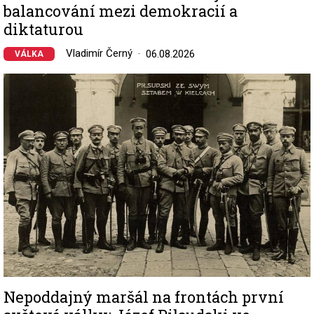
balancování mezi demokracií a
diktaturou
Vladimír Černý
06.08.2026
VÁLKA
Image
Nepoddajný maršál na frontách první