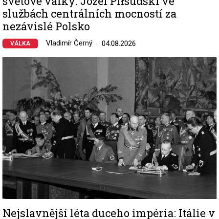
světové války: Józef Piłsudski ve
službách centrálních mocností za
nezávislé Polsko
Vladimír Černý
04.08.2026
VÁLKA
Image
Nejslavnější léta duceho impéria: Itálie v