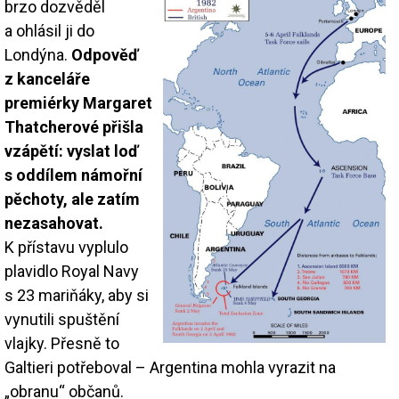
brzo dozvěděl
a ohlásil ji do
Londýna.
Odpověď
z kanceláře
premiérky Margaret
Thatcherové přišla
vzápětí: vyslat loď
s oddílem námořní
pěchoty, ale zatím
nezasahovat.
K přístavu vyplulo
plavidlo Royal Navy
s 23 mariňáky, aby si
vynutili spuštění
vlajky. Přesně to
Galtieri potřeboval – Argentina mohla vyrazit na
„obranu“ občanů.