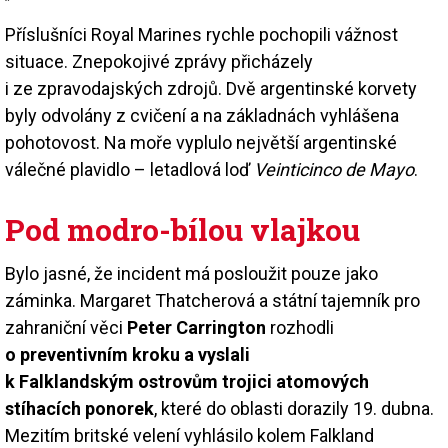
Příslušníci Royal Marines rychle pochopili vážnost
situace. Znepokojivé zprávy přicházely
i ze zpravodajských zdrojů. Dvě argentinské korvety
byly odvolány z cvičení a na základnách vyhlášena
pohotovost. Na moře vyplulo největší argentinské
válečné plavidlo – letadlová loď
Veinticinco de Mayo
.
Pod modro-bílou vlajkou
Bylo jasné, že incident má posloužit pouze jako
záminka. Margaret Thatcherová a státní tajemník pro
zahraniční věci
Peter Carrington
rozhodli
o preventivním kroku a vyslali
k Falklandským ostrovům trojici atomových
stíhacích ponorek
, které do oblasti dorazily 19. dubna.
Mezitím britské velení vyhlásilo kolem Falkland