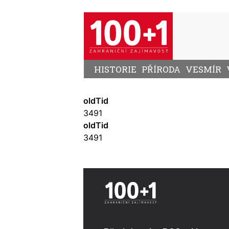
Přejít
k
hlavnímu
obsahu
HISTORIE
PŘÍRODA
VESMÍR
oldTid
3491
oldTid
3491