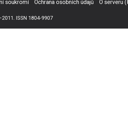
ní soukromí
Ochrana osobních údajů
O serveru 
007–2011. ISSN 1804-9907