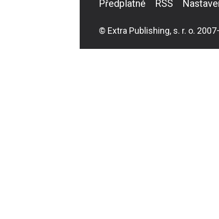
Předplatné
RSS
Nastave
© Extra Publishing, s. r. o. 2