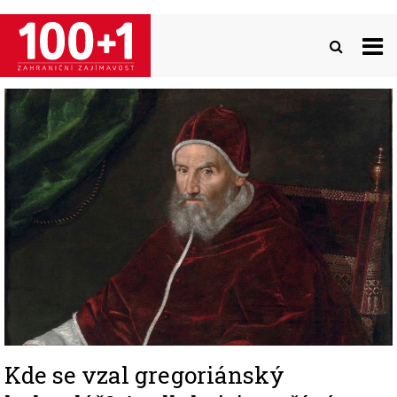
Přejít
k
hlavnímu
obsahu
Image
Kde se vzal gregoriánský