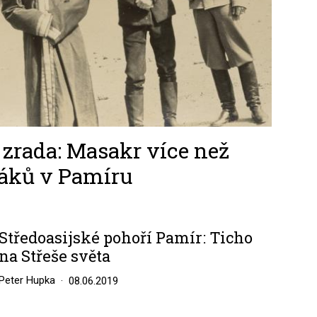
zrada: Masakr více než
áků v Pamíru
Středoasijské pohoří Pamír: Ticho
na Střeše světa
Peter Hupka
08.06.2019