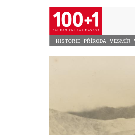
Přejít
k
hlavnímu
obsahu
HISTORIE
PŘÍRODA
VESMÍR
Image