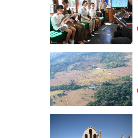
Image
Image