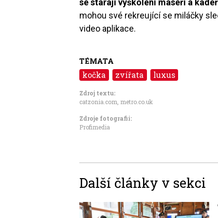
se starají vyškolení maséři a kadeř
mohou své rekreující se miláčky sl
video aplikace.
TÉMATA
kočka
zvířata
luxus
Zdroj textu:
catzonia.com, metro.co.uk
Zdroje fotografii:
Profimedia
Další články v sekci
Image