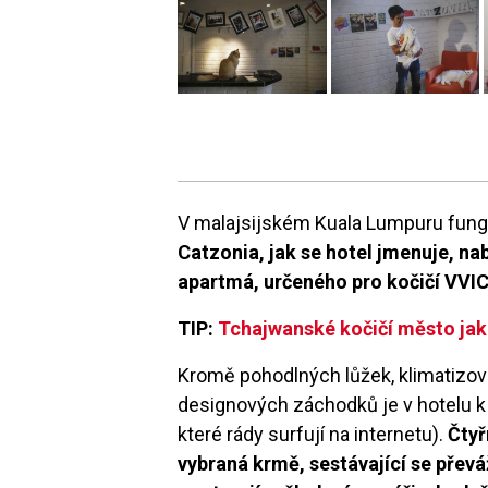
V malajsijském Kuala Lumpuru fungu
Catzonia, jak se hotel jmenuje, na
apartmá, určeného pro kočičí VVI
TIP:
Tchajwanské kočičí město jako
Kromě pohodlných lůžek, klimatizova
designových záchodků je v hotelu k d
které rády surfují na internetu).
Čtyř
vybraná krmě, sestávající se přev