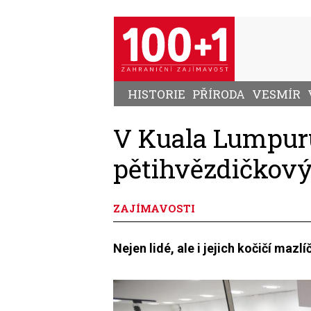
Přejít
k
hlavnímu
obsahu
HISTORIE
PŘÍRODA
VESMÍR
V Kuala Lumpuru
pětihvězdičkový
ZAJÍMAVOSTI
Nejen lidé, ale i jejich kočičí mazl