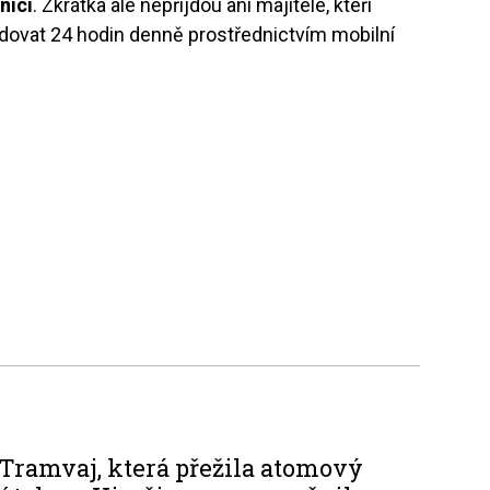
níci
. Zkrátka ale nepřijdou ani majitelé, kteří
edovat 24 hodin denně prostřednictvím mobilní
Tramvaj, která přežila atomový