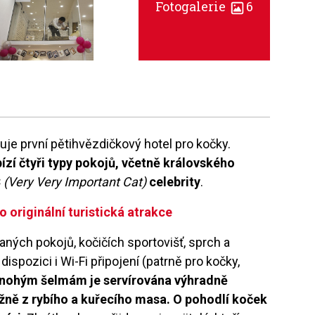
Fotogalerie
6
je první pětihvězdičkový hotel pro kočky.
bízí čtyři typy pokojů, včetně královského
C
(Very Very Important Cat)
celebrity
.
 originální turistická atrakce
ných pokojů, kočičích sportovišť, sprch a
ispozici i Wi-Fi připojení (patrně pro kočky,
nohým šelmám je servírována výhradně
ážně z rybího a kuřecího masa. O pohodlí koček