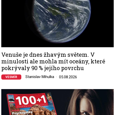
Venuše je dnes žhavým světem. V
minulosti ale mohla mít oceány, které
pokrývaly 90 % jejího povrchu
Stanislav Mihulka
05.08.2026
VESMÍR
Image