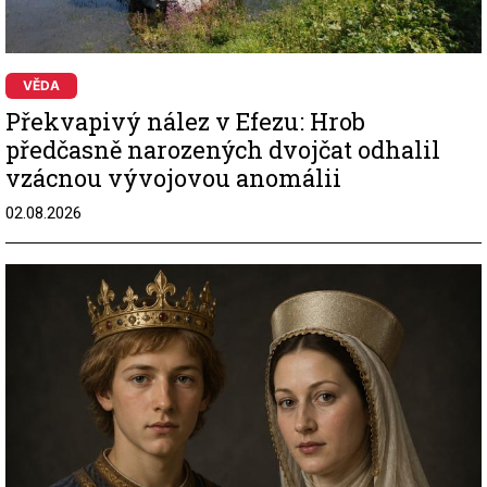
VĚDA
Překvapivý nález v Efezu: Hrob
předčasně narozených dvojčat odhalil
vzácnou vývojovou anomálii
02.08.2026
Image