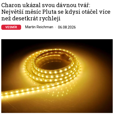
Charon ukázal svou dávnou tvář:
Největší měsíc Pluta se kdysi otáčel více
než desetkrát rychleji
Martin Reichman
06.08.2026
VESMÍR
Image